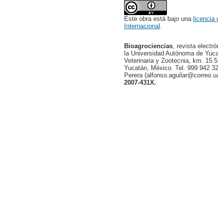
Este obra está bajo una
licencia
Internacional
.
Bioagrociencias
, revista electr
la Universidad Autónoma de Yucat
Veterinaria y Zootecnia, km. 15.5
Yucatán, México. Tel. 999 942 32
Perera (alfonso.aguilar@correo.
2007-431X.