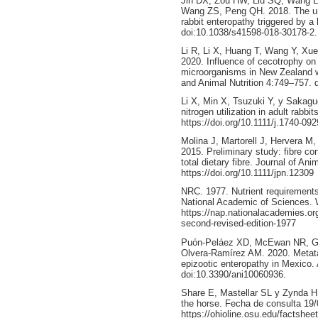
Jin DX, Zou HW, Liu SQ, Wang L
Wang ZS, Peng QH. 2018. The und
rabbit enteropathy triggered by a 
doi:10.1038/s41598-018-30178-2.
Li R, Li X, Huang T, Wang Y, Xu
2020. Influence of cecotrophy on
microorganisms in New Zealand wh
and Animal Nutrition 4:749–757. d
Li X, Min X, Tsuzuki Y, y Sakaguc
nitrogen utilization in adult rabb
https://doi.org/10.1111/j.1740-09
Molina J, Martorell J, Hervera M,
2015. Preliminary study: fibre con
total dietary fibre. Journal of An
https://doi.org/10.1111/jpn.12309
NRC. 1977. Nutrient requirements
National Academic of Sciences. 
https://nap.nationalacademies.org
second-revised-edition-1977
Puón-Peláez XD, McEwan NR, Gó
Olvera-Ramírez AM. 2020. Metata
epizootic enteropathy in Mexico.
doi:10.3390/ani10060936.
Share E, Mastellar SL y Zynda HM.
the horse. Fecha de consulta 19
https://ohioline.osu.edu/factshee