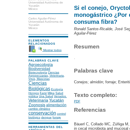
Universidad Autónoma de
Yucatán
Si el conejo, Orycto
México
monogástrico ¿Por 
Carlos Aguilar-Pérez
consuma fibra?
Universidad Autónoma de
Yucatán
México
Ronald Santos-Ricalde, José Seg
Aguilar-Pérez
ELEMENTOS
RELACIONADOS
Resumen
Mostrar todos
.
PALABRAS CLAVE
Agroecología
Biodiversidad
Palabras clave
Biotecnología
Ciencias
Agropecuarias, Veterinaria,
Virus, Mascotas
Conejos; almidón; forraje; Enterit
Ciencias
Biológicas
Ecología
Hongos
Karst
Milpa
Salud
Texto completo:
pública
Una Salud
Venados.
Veterinaria
Yucatán
PDF
Zoonosis
alimentación
Referencias
cambio climático
conservación
control
biológico
dengue
forraje
Bäuerl C, Collado MC, Zúñiga M,
HERRAMIENTAS DEL
in cecal microbiota and mucosal