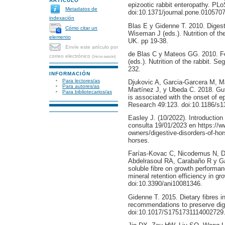
ARTÍCULO
epizootic rabbit enteropathy. PL
Metadatos de
doi:10.1371/journal.pone.0105707
indexación
Blas E y Gidenne T. 2010. Digest
Cómo citar un
Wiseman J (eds.). Nutrition of th
elemento
UK. pp 19-38.
Envíe este artículo por
de Blas C y Mateos GG. 2010. F
correo electrónico
(Inicie sesión)
(eds.). Nutrition of the rabbit. 
232.
INFORMACIÓN
Para lectores/as
Djukovic A, Garcia-Garcera M, M
Para autores/as
Martínez J, y Ubeda C. 2018. Gut
Para bibliotecarios/as
is associated with the onset of ep
Research 49:123. doi:10.1186/s1
Easley J. (10/2022). Introduction
consulta 19/01/2023 en https:/
owners/digestive-disorders-of-hors
horses.
Farías-Kovac C, Nicodemus N, D
Abdelrasoul RA, Carabaño R y Gar
soluble fibre on growth performanc
mineral retention efficiency in gr
doi:10.3390/ani10081346.
Gidenne T. 2015. Dietary fibres in
recommendations to preserve dige
doi:10.1017/S1751731114002729