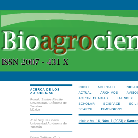
INICIO
ACERCA DE
INICIA
ACERCA DE LOS
ACTUAL
ARCHIVOS
AVISO
AUTORES/AS
AGROPECUARIAS
LATINDEX
Ronald Santos-Ricalde
Universidad Autónoma de
SCHOLAR
SCISPACE
SCILI
Yucatán
SEARCH
DIMENSIONS
México
José Segura-Correa
Inicio
>
Vol. 16, Núm. 1 (2023)
>
Santos
Universidad Autónoma de
Yucatán
Edwin Gutiérrez-Ruíz