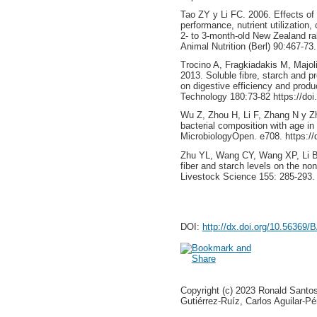
Tao ZY y Li FC. 2006. Effects of 
performance, nutrient utilization,
2- to 3-month-old New Zealand ra
Animal Nutrition (Berl) 90:467-73
Trocino A, Fragkiadakis M, Majoli
2013. Soluble fibre, starch and pro
on digestive efficiency and produ
Technology 180:73-82 https://doi
Wu Z, Zhou H, Li F, Zhang N y Zhu
bacterial composition with age in
MicrobiologyOpen. e708. https:/
Zhu YL, Wang CY, Wang XP, Li B,
fiber and starch levels on the no
Livestock Science 155: 285-293. h
DOI:
http://dx.doi.org/10.56369
Copyright (c) 2023 Ronald Santo
Gutiérrez-Ruíz, Carlos Aguilar-Pé