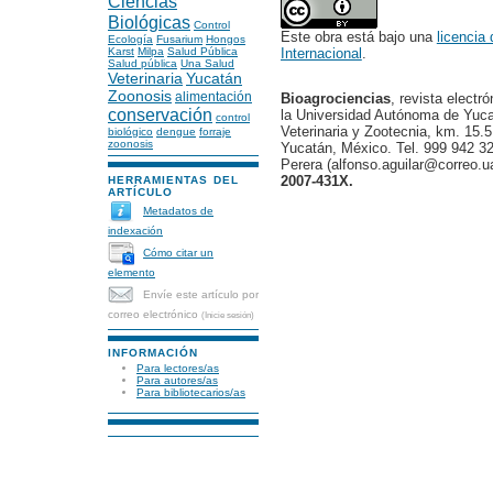
Ciencias
Biológicas
Control
Este obra está bajo una
licencia
Ecología
Fusarium
Hongos
Internacional
.
Karst
Milpa
Salud Pública
Salud pública
Una Salud
Veterinaria
Yucatán
Zoonosis
alimentación
Bioagrociencias
, revista electr
conservación
la Universidad Autónoma de Yucat
control
Veterinaria y Zootecnia, km. 15.5
biológico
dengue
forraje
zoonosis
Yucatán, México. Tel. 999 942 32
Perera (alfonso.aguilar@correo.
2007-431X.
HERRAMIENTAS DEL
ARTÍCULO
Metadatos de
indexación
Cómo citar un
elemento
Envíe este artículo por
correo electrónico
(Inicie sesión)
INFORMACIÓN
Para lectores/as
Para autores/as
Para bibliotecarios/as