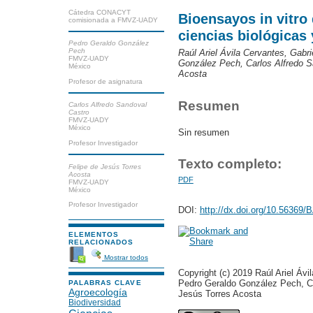
Cátedra CONACYT
Bioensayos in vitro 
comisionada a FMVZ-UADY
ciencias biológicas
Pedro Geraldo González
Pech
Raúl Ariel Ávila Cervantes, Gabr
FMVZ-UADY
González Pech, Carlos Alfredo S
México
Acosta
Profesor de asignatura
Resumen
Carlos Alfredo Sandoval
Castro
FMVZ-UADY
México
Sin resumen
Profesor Investigador
Texto completo:
Felipe de Jesús Torres
Acosta
PDF
FMVZ-UADY
México
Profesor Investigador
DOI:
http://dx.doi.org/10.56369
ELEMENTOS
RELACIONADOS
Mostrar todos
Copyright (c) 2019 Raúl Ariel Ávi
Pedro Geraldo González Pech, Ca
PALABRAS CLAVE
Agroecología
Jesús Torres Acosta
Biodiversidad