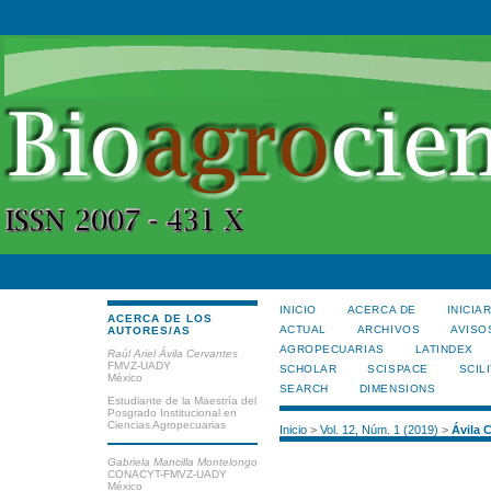
INICIO
ACERCA DE
INICIA
ACERCA DE LOS
ACTUAL
ARCHIVOS
AVISO
AUTORES/AS
AGROPECUARIAS
LATINDEX
Raúl Ariel Ávila Cervantes
FMVZ-UADY
SCHOLAR
SCISPACE
SCILI
México
SEARCH
DIMENSIONS
Estudiante de la Maestría del
Posgrado Institucional en
Ciencias Agropecuarias
Inicio
>
Vol. 12, Núm. 1 (2019)
>
Ávila 
Gabriela Mancilla Montelongo
CONACYT-FMVZ-UADY
México