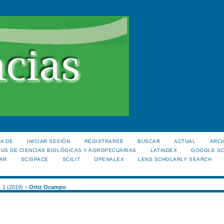
A DE
INICIAR SESIÓN
REGISTRARSE
BUSCAR
ACTUAL
ARC
US DE CIENCIAS BIOLÓGICAS Y AGROPECUARIAS
LATINDEX
GOOGLE S
AR
SCISPACE
SCILIT
OPENALEX
LENS SCHOLARLY SEARCH
. 1 (2019)
>
Ortiz Ocampo