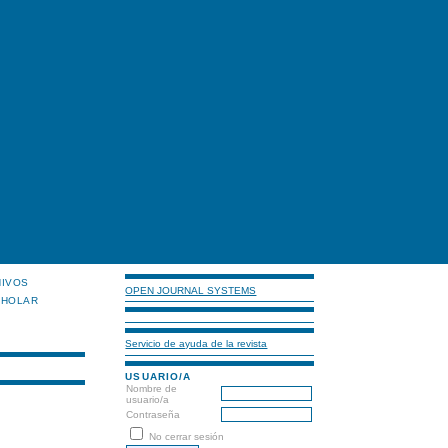
HIVOS
OPEN JOURNAL SYSTEMS
CHOLAR
Servicio de ayuda de la revista
USUARIO/A
Nombre de
usuario/a
Contraseña
No cerrar sesión