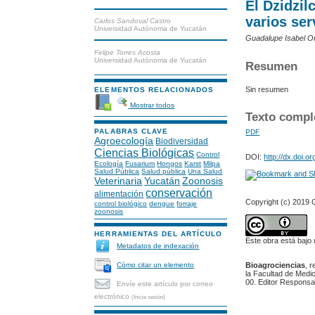
El Dzidzi
varios ser
Carlos Sandoval Castro
Universidad Autónoma de Yucatán
Guadalupe Isabel Or
Felipe Torres Acosta
Universidad Autónoma de Yucatán
Resumen
Sin resumen
ELEMENTOS RELACIONADOS
Mostrar todos
Texto compl
PALABRAS CLAVE
PDF
Agroecología
Biodiversidad
Ciencias Biológicas
Control
DOI:
http://dx.doi.
Ecología
Fusarium
Hongos
Karst
Milpa
Salud Pública
Salud pública
Una Salud
Veterinaria
Yucatán
Zoonosis
conservación
alimentación
Copyright (c) 2019 
control biológico
dengue
forraje
zoonosis
HERRAMIENTAS DEL ARTÍCULO
Este obra está bajo
Metadatos de indexación
Bioagrociencias
, 
Cómo citar un elemento
la Facultad de Medic
00. Editor Responsa
Envíe este artículo por correo
electrónico
(Inicie sesión)