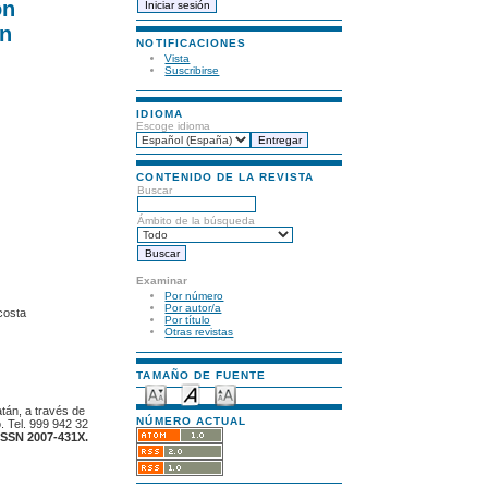
on
án
NOTIFICACIONES
Vista
Suscribirse
IDIOMA
Escoge idioma
CONTENIDO DE LA REVISTA
Buscar
Ámbito de la búsqueda
Examinar
Por número
Por autor/a
costa
Por título
Otras revistas
TAMAÑO DE FUENTE
atán, a través de
NÚMERO ACTUAL
. Tel. 999 942 32
ISSN 2007-431X.