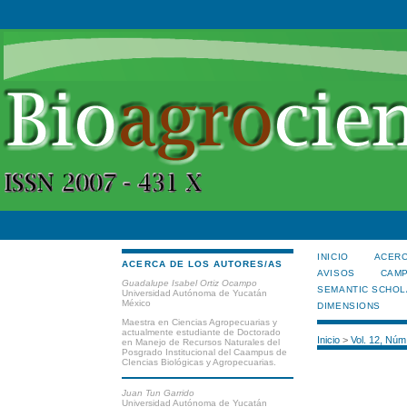
INICIO
ACERC
ACERCA DE LOS AUTORES/AS
AVISOS
CAMP
Guadalupe Isabel Ortiz Ocampo
SEMANTIC SCHOL
Universidad Autónoma de Yucatán
México
DIMENSIONS
Maestra en Ciencias Agropecuarias y
actualmente estudiante de Doctorado
Inicio
>
Vol. 12, Núm
en Manejo de Recursos Naturales del
Posgrado Institucional del Caampus de
CIencias Biológicas y Agropecuarias.
Juan Tun Garrido
Universidad Autónoma de Yucatán