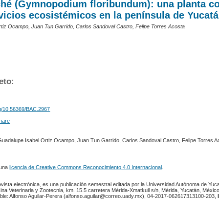
lché (Gymnopodium floribundum): una planta c
vicios ecosistémicos en la península de Yucat
tiz Ocampo, Juan Tun Garrido, Carlos Sandoval Castro, Felipe Torres Acosta
eto:
org/10.56369/BAC.2967
Guadalupe Isabel Ortiz Ocampo, Juan Tun Garrido, Carlos Sandoval Castro, Felipe Torres A
 una
licencia de Creative Commons Reconocimiento 4.0 Internacional
.
revista electrónica, es una publicación semestral editada por la Universidad Autónoma de Yuc
ina Veterinaria y Zootecnia, km. 15.5 carretera Mérida-Xmatkuil s/n, Mérida, Yucatán, México
ble: Alfonso Aguilar-Perera (alfonso.aguilar@correo.uady.mx), 04-2017-062617313100-203,