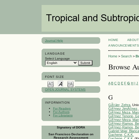
HOME
ABOUT
Journal Help
ANNOUNCEMENT
LANGUAGE
Home
>
Search
>
B
Select Language
Browse Au
FONT SIZE
A
B
C
D
E
F
G
H
I
J
OPEN JOURNAL SYSTEMS
G
INFORMATION
GÃ¼ler, Zehra
, Uni
For Readers
GÃ³mez JimÃ©nez, S
For Authors
GÃ³mez Meza, Marco
For Librarians
GÃ³mez Tenorio, G
GÃ³mez-Meza, Marc
GÃ³mez-Ramos, Be
GÃ³mez-Ramos, Be
Signatory of DORA
Gabriel Vejar, Blanca
San Francisco Declaration on
Gachene, C.K.K.
Research Assessment
Gachene, C.K.K.
(K