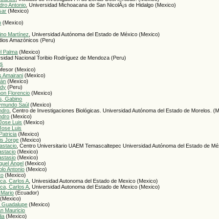
dro Antonio
, Universidad Michoacana de San NicolÃ¡s de Hidalgo (Mexico)
sar
(Mexico)
o
(Mexico)
ino Martínez
, Universidad Autónoma del Estado de México (Mexico)
udios Amazónicos (Peru)
l Palma
(Mexico)
rsidad Nacional Toribio Rodríguez de Mendoza (Peru)
is
ofesor (Mexico)
is Amairani
(Mexico)
dán
(Mexico)
ady
(Peru)
mon Florencio
(Mexico)
s, Gabino
ymundo Saúl
(Mexico)
ndro
, Centro de Investigaciones Biológicas. Universidad Autónoma del Estado de Morelos. (
ndro
(Mexico)
Jose Luis
(Mexico)
Jose Luis
atricia
(Mexico)
is Jorge
(Mexico)
astacio
, Centro Universitario UAEM Temascaltepec Universidad Autónoma del Estado de Mé
astacio
(Mexico)
astasio
(Mexico)
guel Ángel
(Mexico)
blo Antonio
(Mexico)
to
(Mexico)
ca, Carlos A
, Univesidad Autonoma del Estado de Mexico (Mexico)
ca, Carlos A
, Universidad Autonoma del Estado de Mexico (Mexico)
 Mario
(Ecuador)
(Mexico)
a Guadalupe
(Mexico)
an Mauricio
ia
(Mexico)