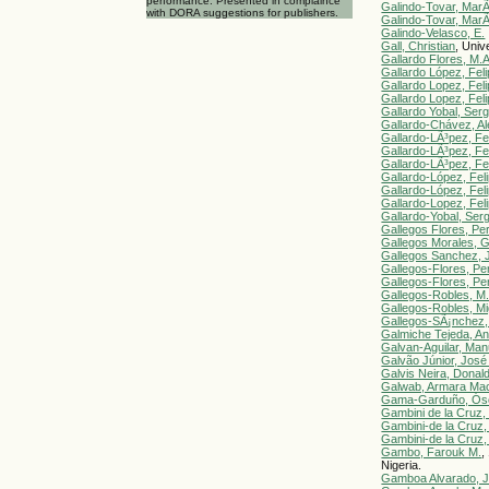
performance. Presented in complaince
Galindo-Tovar, MarÃ
with DORA suggestions for publishers.
Galindo-Tovar, MarÃ
Galindo-Velasco, E.
Gall, Christian
, Uni
Gallardo Flores, M.A
Gallardo López, Fel
Gallardo Lopez, Fel
Gallardo Lopez, Fel
Gallardo Yobal, Serg
Gallardo-Chávez, Al
Gallardo-LÃ³pez, Fe
Gallardo-LÃ³pez, Fe
Gallardo-LÃ³pez, Fe
Gallardo-López, Fel
Gallardo-López, Fel
Gallardo-Lopez, Fel
Gallardo-Yobal, Serg
Gallegos Flores, Pe
Gallegos Morales, G
Gallegos Sanchez, 
Gallegos-Flores, Pe
Gallegos-Flores, Pe
Gallegos-Robles, M
Gallegos-Robles, Mi
Gallegos-SÃ¡nchez,
Galmiche Tejeda, An
Galvan-Aguilar, Man
Galvão Júnior, José
Galvis Neira, Donald
Galwab, Armara Mac
Gama-Garduño, Ós
Gambini de la Cruz, 
Gambini-de la Cruz, 
Gambini-de la Cruz, 
Gambo, Farouk M.
,
Nigeria.
Gamboa Alvarado, 