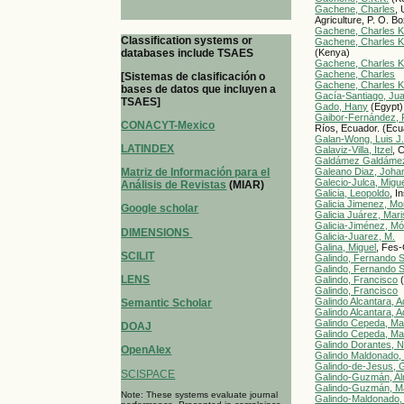
Gachene, Charles
,
Agriculture, P. O. B
Gachene, Charles K
Classification systems or
Gachene, Charles K
databases include TSAES
(Kenya)
Gachene, Charles K
Gachene, Charles
[Sistemas de clasificación o
Gachene, Charles K
bases de datos que incluyen a
Gacía-Santiago, Ju
TSAES]
Gado, Hany
(Egypt)
Gaibor-Fernández, 
CONACYT-Mexico
Ríos, Ecuador. (Ecu
Galan-Wong, Luis J
LATINDEX
Galaviz-Villa, Itzel
, 
Galdámez Galdámez
Matriz de Información para el
Galeano Diaz, Joha
Galecio-Julca, Migu
Análisis de Revistas
(MIAR)
Galicia, Leopoldo
, I
Galicia Jimenez, Mo
Google scholar
Galicia Juárez, Mari
Galicia-Jiménez, M
DIMENSIONS
Galicia-Juarez, M.
Galina, Miguel
, Fes
SCILIT
Galindo, Fernando S
Galindo, Fernando S
LENS
Galindo, Francisco
(
Galindo, Francisco
Galindo Alcantara, A
Semantic Scholar
Galindo Alcantara, A
Galindo Cepeda, Ma.
DOAJ
Galindo Cepeda, Ma.
Galindo Dorantes, 
OpenAlex
Galindo Maldonado,
Galindo-de-Jesus, 
SCISPACE
Galindo-Guzmán, Al
Galindo-Guzmán, M
Note: These systems evaluate journal
Galindo-Maldonado, 