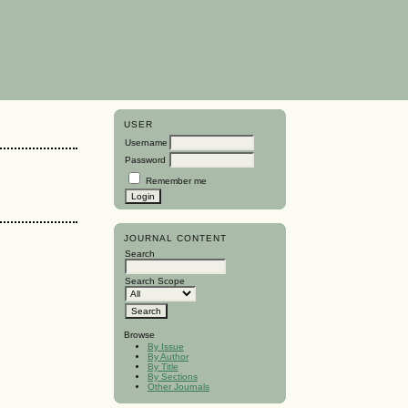
USER
Username
Password
Remember me
JOURNAL CONTENT
Search
Search Scope
Browse
By Issue
By Author
By Title
By Sections
Other Journals