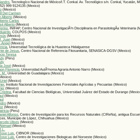
jandro
, Tecnologíco Nacional de México/I.T. Conkal. Av. Tecnológico s/n. Conkal, Yucatán, M
 (52) 999 9124135 (Mexico)
to
(Mexico)
ll Del Carmen
 Alberto
(Mexico)
berto Carlos
sé Alberto
(Mexico)
erino
, INIFAP, Centro Nacional de InvestigaciÃ³n Disciplinaria en ParasitologÃ­a Veterinaria 
Eduardo
, COLPOS (Mexico)
esús
(Mexico)
J. Juan
(Mexico)
n Ángel
(Mexico)
encia
, Universidad Tecnológica de la Huasteca Hidalguense
nte de Jesus
, Centro Nacional de Referencia Fitosanitaria, SENASICA-DGSV (Mexico)
ocio Teresa
ady
(Peru)
ady
ría José
(Mexico)
mon Florencio
, Universidad AutÃ³noma Agraria Antonio Narro (Mexico)
. M.
, Universidad de Guadalajara (Mexico)
Mexico)
Uriel
(Mexico)
ier
, Instituto Nacional de Investigaciones Forestales Agrícolas y Pecuarias (Mexico)
ier
(Mexico)
Cristina
, Facultad de Ciencias Biológicas, Universidad Juárez del Estado de Durango (Mexic
aul
(Mexico)
aul
ndro
(Mexico)
tor
(Mexico)
tricia
(Peru)
niel Alfonso
, Centro de Investigación para los Recursos Naturales (CIReNa), antigua Escue
ices, Municipio de López, Chihuahua (Mexico)
rcelo Ulises
(Mexico)
Abimael
(Mexico)
J.L.
Jose Luis
, CIBNOR (Mexico)
Jose Luis
, Centro de Investigaciones Biologicas del Noroeste (Mexico)