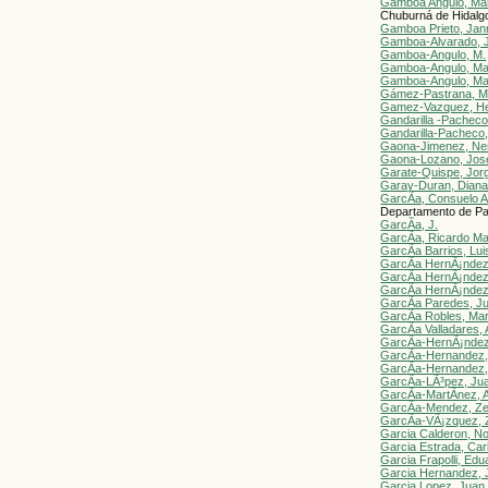
Gamboa Angulo, Ma
Chuburná de Hidalgo
Gamboa Prieto, Jan
Gamboa-Alvarado, 
Gamboa-Angulo, M.
Gamboa-Angulo, Ma
Gamboa-Angulo, Ma
Gámez-Pastrana, Ma
Gamez-Vazquez, He
Gandarilla -Pacheco
Gandarilla-Pacheco,
Gaona-Jimenez, Ne
Gaona-Lozano, Jos
Garate-Quispe, Jor
Garay-Duran, Dian
GarcÃ­a, Consuelo 
Departamento de Par
GarcÃ­a, J.
GarcÃ­a, Ricardo Ma
GarcÃ­a Barrios, Lui
GarcÃ­a HernÃ¡ndez
GarcÃ­a HernÃ¡ndez
GarcÃ­a HernÃ¡ndez
GarcÃ­a Paredes, J
GarcÃ­a Robles, Mar
GarcÃ­a Valladares, 
GarcÃ­a-HernÃ¡ndez
GarcÃ­a-Hernandez,
GarcÃ­a-Hernandez,
GarcÃ­a-LÃ³pez, Ju
GarcÃ­a-MartÃ­nez, 
GarcÃ­a-Mendez, Ze
GarcÃ­a-VÃ¡zquez, 
Garci­a Calderon, 
Garci­a Estrada, Car
Garci­a Frapolli, Ed
Garci­a Hernandez, 
Garci­a Lopez, Juan