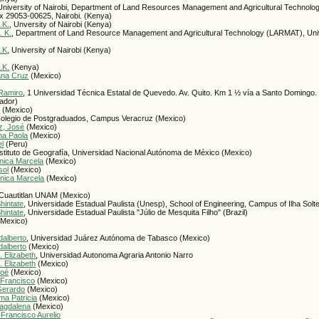
 University of Nairobi, Department of Land Resources Management and Agricultural Technolog
ox 29053-00625, Nairobi. (Kenya)
.K.
, Unversity of Nairobi (Kenya)
. K.
, Department of Land Resource Management and Agricultural Technology (LARMAT), Unive
.K
, University of Nairobi (Kenya)
.K.
(Kenya)
ana Cruz
(Mexico)
Ramiro
, 1 Universidad Técnica Estatal de Quevedo. Av. Quito. Km 1 ½ vía a Santo Domingo
ador)
.
(Mexico)
Colegio de Postgraduados, Campus Veracruz (Mexico)
, José
(Mexico)
na Paola
(Mexico)
el
(Peru)
nstituto de Geografía, Universidad Nacional Autónoma de México (Mexico)
nica Marcela
(Mexico)
sol
(Mexico)
ónica Marcela
(Mexico)
-Cuautitlan UNAM (Mexico)
hintate
, Universidade Estadual Paulista (Unesp), School of Engineering, Campus of Ilha Soltei
hintate
, Universidade Estadual Paulista "Júlio de Mesquita Filho" (Brazil)
Mexico)
dalberto
, Universidad Juárez Autónoma de Tabasco (Mexico)
dalberto
(Mexico)
 Elizabeth
, Universidad Autonoma Agraria Antonio Narro
 Elizabeth
(Mexico)
Noé
(Mexico)
 Francisco
(Mexico)
Gerardo
(Mexico)
ma Patricia
(Mexico)
agdalena
(Mexico)
Francisco Aurelio