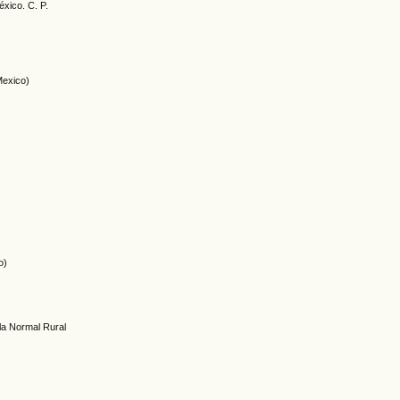
éxico. C. P.
(Mexico)
o)
la Normal Rural