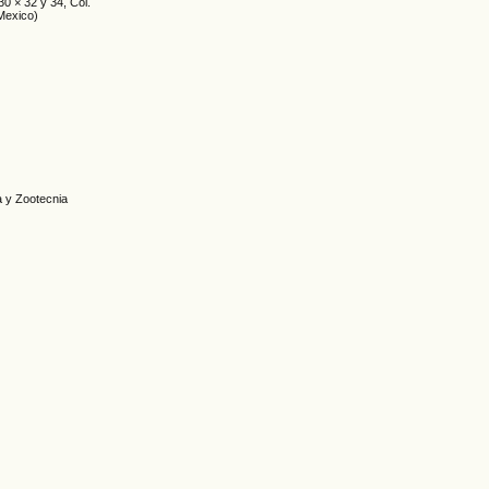
30 × 32 y 34, Col.
(Mexico)
a y Zootecnia