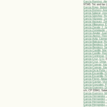
García Ramírez, Ale
97345. Tel. and fax
Garcia Rojas, Bebe
García Romero, Ane
Garcia Salazar, Jose
García Sánchez, Ro
García Vázquez, Jo
Garcia Vazquez, Zef
Garcia Villanueva, 
García Zavala, J. J
García Zomplaxtle, 
García-Aguilar, Jua
García-Alonso, Flor
Garcia-Avila, Cleme
García-Balcázar, R
García-Bendezú, S
García-Bendezú, S
García-Castillo, Ma
Garcia-Castillo, Ra
García-Contreras, F
Garcia-Cruz, O.U.
(
García-Cruz, Omar 
García-Cuevas, Xav
García-Cuevas, Xav
García-De la Peña, 
Garcia-Escamilla, P
Garcia-Escamilla, P
Garcia-Flores, Aleja
García-Gaytán, Víc
García-Gonzales, Pa
García-Guerrero, Da
s/n, CP 33941, Sala
Garcia-Guerrero, Ma
García-Hernández, 
Garcia-Hernandez, 
Garcia-Hernandez, 
Garcia-Hernandez, 