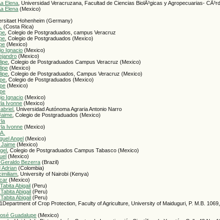
­a Elena
, Universidad Veracruzana, Facultad de Ciencias BiolÃ³gicas y Agropecuarias- CÃ³r
­a Elena
(Mexico)
versitaet Hohenheim (Germany)
.
(Costa Rica)
ipe
, Colegio de Postgraduados, campus Veracruz
ipe
, Colegio de Postgraduados (Mexico)
ipe
(Mexico)
io Ignacio
(Mexico)
ejandro
(Mexico)
lipe
, Colegio de Postgraduados Campus Veracruz (Mexico)
lipe
(Mexico)
lipe
, Colegio de Postgraduados, Campus Veracruz (Mexico)
ipe
, Colegio de Postgraduados (Mexico)
ipe
(Mexico)
ipe
io Ignacio
(Mexico)
rla Ivonne
(Mexico)
abriel
, Universidad Autónoma Agraria Antonio Narro
Jaime
, Colegio de Postgraduados (Mexico)
rla
rla Ivonne
(Mexico)
.A.
guel Angel
(Mexico)
 Jaime
(Mexico)
gel
, Colegio de Postgraduados Campus Tabasco (Mexico)
uel
(Mexico)
 Geraldo Bezerra
(Brazil)
 Adrian
(Colombia)
imiliam
, University of Nairobi (Kenya)
car
(Mexico)
Tabita Abigail
(Peru)
Tabita Abigail
(Peru)
Tabita Abigail
(Peru)
 1Department of Crop Protection, Faculty of Agriculture, University of Maiduguri, P. M.B. 1069
José Guadalupe
(Mexico)