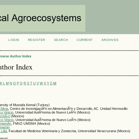
LOGIN
REGISTER
SEARCH
CURRENT
ARCHIVES
S
rowse Author Index
thor Index
K
L
M
N
O
P
Q
R
S
T
U
V
W
X
Y
Z
All
versity of Mustafa Kemal (Turkey)
ilvia
, Centro de InvestigaciÃ³n en AlimentaciÃ³n y Desarrollo, AC. Unidad Hermosillo
 Vinicio
, Universidad AutÃ³noma de Nuevo LeÃ³n (Mexico)
ermÃ¡n
(Mexico)
o Vinicio
, Universidad AutÃ³noma de Nuevo LeÃ³n (Mexico)
njamÃ­n
, FMVZ-UMSNH (Mexico)
njamin
 Lilia
, Facultad de Medicina Veterinaria y Zootecnia, Universidad Veracruzana (Mexico)
enya)