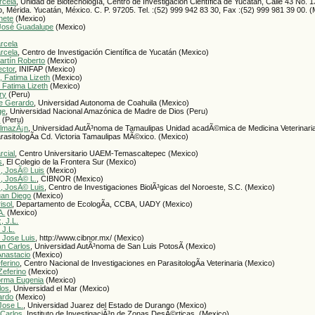
rcela
, Unidad de Biotecnología, Centro de Investigación Científica de Yucatán, Calle 43 No. 1
, Mérida. Yucatán, México. C. P. 97205. Tel. :(52) 999 942 83 30, Fax :(52) 999 981 39 00. 
nete
(Mexico)
José Guadalupe
(Mexico)
rcela
rcela
, Centro de Investigación Científica de Yucatán (Mexico)
rtín Roberto
(Mexico)
ctor
, INIFAP (Mexico)
, Fatima Lizeth
(Mexico)
 Fatima Lizeth
(Mexico)
ry
(Peru)
e Gerardo
, Universidad Autonoma de Coahuila (Mexico)
ge
, Universidad Nacional Amazónica de Madre de Dios (Peru)
a
(Peru)
AlmazÃ¡n
, Universidad AutÃ³noma de Tamaulipas Unidad acadÃ©mica de Medicina Veterinari
asitologÃ­a Cd. Victoria Tamaulipas MÃ©xico. (Mexico)
rcial
, Centro Universitario UAEM-Temascaltepec (Mexico)
s
, El Colegio de la Frontera Sur (Mexico)
, JosÃ© Luis
(Mexico)
, JosÃ© L.
, CIBNOR (Mexico)
, JosÃ© Luis
, Centro de Investigaciones BiolÃ³gicas del Noroeste, S.C. (Mexico)
uan Diego
(Mexico)
isol
, Departamento de EcologÃ­a, CCBA, UADY (Mexico)
A.
(Mexico)
, J.L.
 J.L.
 Jose Luis
, http://www.cibnor.mx/ (Mexico)
an Carlos
, Universidad AutÃ³noma de San Luis PotosÃ­ (Mexico)
Anastacio
(Mexico)
ferino
, Centro Nacional de Investigaciones en ParasitologÃ­a Veterinaria (Mexico)
Zeferino
(Mexico)
Norma Eugenia
(Mexico)
los
, Universidad el Mar (Mexico)
uardo
(Mexico)
Jose L.
, Universidad Juarez del Estado de Durango (Mexico)
 Carlos
, Instituto de InvestigaciÃ³n de Zonas DesÃ©rticas. (Mexico)