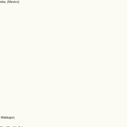
doba. (Mexico)
, Maiduguri,