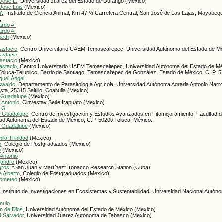
Jose L.
, Universidad Juarez del Estado de Durango (Mexico)
Jose Luis
(Mexico)
Y.
, Instituto de Ciencia Animal, Km 47 ½ Carretera Central, San José de Las Lajas, Mayabe
.
ardo A.
ardo A.
beth
(Mexico)
astacio
, Centro Universitario UAEM Temascaltepec, Universidad Autónoma del Estado de M
astacio
astacio
(Mexico)
astacio
, Centro Universitario UAEM Temascaltepec, Universidad Autónoma del Estado de Mé
Toluca-Tejupilco, Barrio de Santiago, Temascaltepec de González. Estado de México. C. P. 
guel Ángel
swaldo
, Departamento de Parasitología Agrícola, Universidad Autónoma Agraria Antonio Narro
ta, 25315 Saltillo, Coahuila (Mexico)
 Guadalupe
(Mexico)
 Antonio
, Cinvestav Sede Irapuato (Mexico)
 G.
a Guadalupe
, Centro de Investigación y Estudios Avanzados en Fitomejoramiento, Facultad 
dad Autónoma del Estado de México, C.P. 50200 Toluca, México.
a Guadalupe
(Mexico)
ila Trinidad
(Mexico)
o
, Colegio de Postgraduados (Mexico)
o
(Mexico)
 Antonio
jandro
(Mexico)
gros
, “San Juan y Martínez” Tobacco Research Station (Cuba)
e Alberto
, Colegio de Postgraduados (Mexico)
rometeo
(Mexico)
, Instituto de Investigaciones en Ecosistemas y Sustentabilidad, Universidad Nacional Autó
mulo
an de Dios
, Universidad Autónoma del Estado de México (Mexico)
d Salvador
, Universidad Juárez Autónoma de Tabasco (Mexico)
l