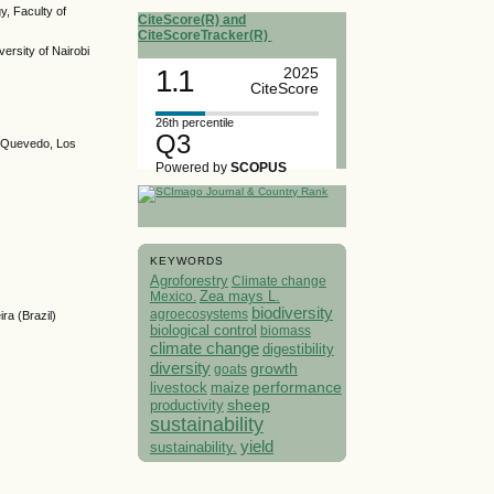
y, Faculty of
CiteScore(R) and
CiteScoreTracker(R)
rsity of Nairobi
1.1
2025
CiteScore
26th percentile
Q3
. Quevedo, Los
Powered by
SCOPUS
KEYWORDS
Agroforestry
Climate change
Mexico.
Zea mays L.
biodiversity
agroecosystems
ra (Brazil)
biological control
biomass
climate change
digestibility
diversity
growth
goats
performance
livestock
maize
sheep
productivity
sustainability
yield
sustainability.