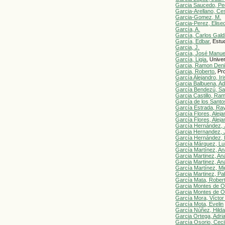
Garci­a Saucedo, Pe
Garci­a-Arellano, Ce
Garci­a-Gomez, M.
Garci­a-Perez, Elise
García, A.
García, Carlos Gald
García, Edbar
, Est
Garcia, J.
García, José Manue
García, Ligia
, Unive
Garcia, Ramon Den
Garcia, Roberto
, Pr
García Alejandro, Ir
Garcia Balbuena, A
García Bendezú, S
Garcia Castillo, Ra
García de los Santo
García Estrada, Ra
García Flores, Aleja
García Flores, Aleja
García Hernández, 
Garcia Hernandez, 
García Hernández, P
García Márquez, Lu
García Martínez, An
Garcia Martinez, An
Garcia Martinez, An
García Martínez, Mi
Garcia Martinez, Pa
García Mata, Rober
Garcia Montes de O
Garcia Montes de O
García Mora, Víctor
García Mota, Evelin
García Núñez, Hild
Garcia Ortega, Adri
García Osorio, Cecil