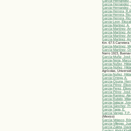
García-Hernández, 
García-Hernández, 
Garcia-Hernandez, 
Garcia-Herrera, R.A
Garcia-Herrera, Ric
Garcia-Herrera, Ric
Garcia-Leon, Elioza
Garcia-Martinez, A.
García-Martínez, An
García-Martínez, An
García-Martínez, An
García-Martinez, An
Km. 67.5 Carretera 
García-Martínez, Mi
García-Martínez, O
Narro 1923, Buenavis
García-Muñiz, José
Garcia-Neria, Marco
Garcia-Nuñez, Hilda
García-Núñez, Hild
Agrícolas, Universi
Garcia-Nuñez, Hild
Garcia-Ortega, A.
García-Osuna, Herm
García-Pérez, Elise
Garcia-Perez, Elise
García-Pérez, José
Garcia-Ramirez, Ale
Garcia-Rubido, Mila
Garcia-Salazar, Jos
García-Sánchez, P
Garcia-Tapia, E.
García-Vargas, F.P.
(Mexico)
García-Velasco, Ró
García-Villegas, Ju
García-Zaleta, Davi
Gardezi, Abdul Khali