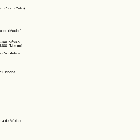
que, Cuba. (Cuba)
éxico (Mexico)
xico, México.
51300. (Mexico)
, Calz Antonio
de Ciencias
noma de México