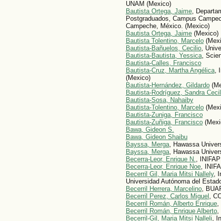
UNAM (Mexico)
Bautista Ortega, Jaime
, Departa
Postgraduados, Campus Campech
Campeche, México. (Mexico)
Bautista Ortega, Jaime
(Mexico)
Bautista Tolentino, Marcelo
(Mexi
Bautista-Bañuelos, Cecilio
, Univ
Bautista-Bautista, Yessica
, Scie
Bautista-Calles, Francisco
Bautista-Cruz, Martha Angélica
, 
(Mexico)
Bautista-Hernández, Gildardo
(Me
Bautista-Rodríguez, Sandra Cecil
Bautista-Sosa, Nahaiby
Bautista-Tolentino, Marcelo
(Mexi
Bautista-Zuniga, Francisco
Bautista-Zuñiga, Francisco
(Mexi
Bawa, Gideon S.
Bawa, Gideon Shaibu
Bayssa, Merga
, Hawassa Univers
Bayssa, Merga
, Hawassa Univers
Becerra-Leor, Enrique N.
, INIFAP
Becerra-Leor, Enrique Noe
, INIF
Becerril Gil, Maria Mitsi Nallely
, 
Universidad Autónoma del Estad
Becerril Herrera, Marcelino
, BUAP
Becerril Perez, Carlos Miguel
, C
Becerril Román, Alberto Enrique
,
Becerril Román, Enrique Alberto
,
Becerril-Gil, Maria Mitsi Nalleli
, I