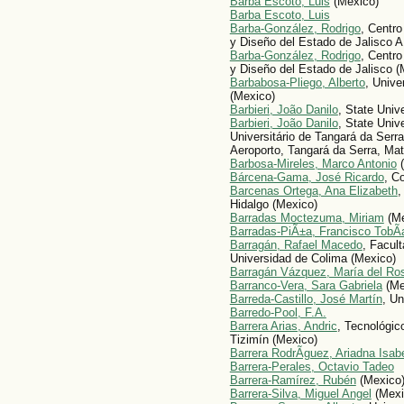
Barba Escoto, Luis
(Mexico)
Barba Escoto, Luis
Barba-González, Rodrigo
, Centro
y Diseño del Estado de Jalisco A
Barba-González, Rodrigo
, Centro
y Diseño del Estado de Jalisco (
Barbabosa-Pliego, Alberto
, Univ
(Mexico)
Barbieri, João Danilo
, State Univ
Barbieri, João Danilo
, State Uni
Universitário de Tangará da Ser
Aeroporto, Tangará da Serra, Mato
Barbosa-Mireles, Marco Antonio
(
Bárcena-Gama, José Ricardo
, C
Barcenas Ortega, Ana Elizabeth
,
Hidalgo (Mexico)
Barradas Moctezuma, Miriam
(Me
Barradas-PiÃ±a, Francisco TobÃ­
Barragán, Rafael Macedo
, Facul
Universidad de Colima (Mexico)
Barragán Vázquez, María del Ros
Barranco-Vera, Sara Gabriela
(Me
Barreda-Castillo, José Martín
, U
Barredo-Pool, F.A.
Barrera Arias, Andric
, Tecnológic
Tizimín (Mexico)
Barrera RodrÃ­guez, Ariadna Isab
Barrera-Perales, Octavio Tadeo
Barrera-Ramírez, Rubén
(Mexico
Barrera-Silva, Miguel Angel
(Mexi