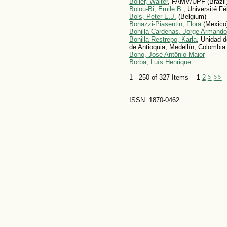
Boller, Walter
, FAMV/UPF (Brazil
Bolou-Bi, Emile B.
, Université Fé
Bols, Peter E.J.
(Belgium)
Bonazzi-Piasentin, Flora
(Mexico
Bonilla Cardenas, Jorge Armando
Bonilla-Restrepo, Karla
, Unidad d
de Antioquia, Medellín, Colombia
Bono, José Antônio Maior
Borba, Luís Henrique
1 - 250 of 327 Items
1
2
>
>>
ISSN: 1870-0462