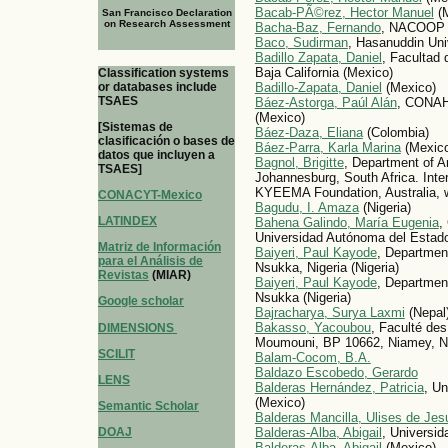
Bacab-PÃ©rez, Hector Manuel
(M
San Francisco Declaration
on Research Assessment
Bacha-Baz, Fernando
, NACOOP 
Baco, Sudirman
, Hasanuddin Univ
Badillo Zapata, Daniel
, Facultad
Baja California (Mexico)
Classification systems
or databases include
Badillo-Zapata, Daniel
(Mexico)
TSAES
Báez-Astorga, Paúl Alán
, CONAHC
(Mexico)
[Sistemas de
Báez-Daza, Eliana
(Colombia)
clasificación o bases de
Báez-Parra, Karla Marina
(Mexic
datos que incluyen a
Bagnol, Brigitte
, Department of A
TSAES]
Johannesburg, South Africa. Inter
KYEEMA Foundation, Australia, 
CONACYT-Mexico
Bagudu, I. Amaza
(Nigeria)
LATINDEX
Bahena Galindo, María Eugenia
,
Universidad Autónoma del Estado
Matriz de Información
Baiyeri, Paul Kayode
, Department
para el Análisis de
Nsukka, Nigeria (Nigeria)
Revistas
(MIAR)
Baiyeri, Paul Kayode
, Department
Nsukka (Nigeria)
Google scholar
Bajracharya, Surya Laxmi
(Nepal
Bakasso, Yacoubou
, Faculté de
DIMENSIONS
Moumouni, BP 10662, Niamey, Ni
SCILIT
Balam-Cocom, B.A.
Baldazo Escobedo, Gerardo
LENS
Balderas Hernández, Patricia
, U
(Mexico)
Semantic Scholar
Balderas Mancilla, Ulises de Jes
DOAJ
Balderas-Alba, Abigail
, Universi
Balderas-Alba, Abigail
(Mexico)