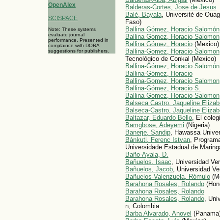
OpenAlex
Balderas-Cortes, Jose de Jesus
Balé, Bayala
, Université de Oua
SCISPACE
Faso)
Ballina Gómez, Horacio Salomón
Note: These systems
evaluate journal
Ballina Gomez, Horacio Salomon
performance. Presented in
Ballina Gómez, Horacio
(Mexico)
complaince with DORA
Ballina-Gomez, Horacio Salomon
suggestions for publishers.
Tecnológico de Conkal (Mexico)
Ballina-Gómez, Horacio Salomón
Ballina-Gómez, Horacio
Ballina-Gomez, Horacio Salomon
Ballina-Gómez, Horacio S.
Ballina-Gomez, Horacio Salomon
Balseca Castro, Jaqueline Elizab
Balseca-Castro, Jaqueline Elizab
Baltazar, Eduardo Bello
, El coleg
Bamgbose, Adeyemi
(Nigeria)
Banerje, Sandip
, Hawassa Univers
Bánkuti, Ferenc Istvan
, Program
Universidade Estadual de Maringá
Baño-Ayala, D.
Bañuelos, Isaac
, Universidad Ve
Bañuelos, Jacob
, Universidad V
Bañuelos-Valenzuela, Rómulo
(M
Barahona Rosales, Rolando
(Hon
Barahona Rosales, Rolando
Barahona Rosales, Rolando
, Uni
n, Colombia
Barba Alvarado, Anovel
(Panama