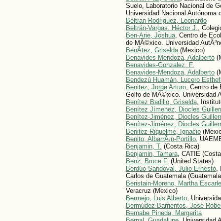
Suelo, Laboratorio Nacional de 
Universidad Nacional Autónoma 
Beltran-Rodriguez, Leonardo
Beltrán-Vargas, Héctor J.
, Coleg
Ben-Arie, Joshua
, Centro de Eco
de MÃ©xico. Universidad AutÃ³
BenÃ­tez, Griselda
(Mexico)
Benavides Mendoza, Adalberto
(
Benavides-Gonzalez, F.
Benavides-Mendoza, Adalberto
(
Bendezú Huamán, Lucero Esthef
Benitez, Jorge Arturo
, Centro de
Golfo de MÃ©xico. Universidad
Benítez Badillo, Griselda
, Instit
Benítez Jímenez, Diocles Guille
Benítez-Jiménez, Diocles Guille
Benítez-Jiménez, Diocles Guille
Benitez-Riquelme, Ignacio
(Mexic
Benito, AlbarrÃ¡n-Portillo
, UAEM
Benjamin, T.
(Costa Rica)
Benjamin, Tamara
, CATIE (Costa
Benz, Bruce F.
(United States)
Berdúo-Sandoval, Julio Ernesto
,
Carlos de Guatemala (Guatemala
Beristain-Moreno, Martha Escarle
Veracruz (Mexico)
Bermejo, Luis Alberto
, Universid
Bermúdez-Barrientos, José Robe
Bernabe Pineda, Margarita
Bernal, Guadalupe
, Universidad