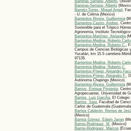
Barreras Serrano, Alberto
, Unive
Barreras-Serrano, Alberto
(Mexic
Barreto-Torres, Miguel Angel
, Fa
- U. de Colima (Mexico)
Barrientos Rivera, Guillermina
(M
Barrientos-Castro, Andres
, Centr
Sostenible para el Trópico Húme
Agronomía, Instituto Tecnológico
Barrientos-Martínez, Alejandra
(M
Barrientos-Medina, Roberto Carlo
Barrientos-Medina, Roberto C.
, F
Campus de Ciencias Biológicas 
Yucatán, km 15.5 carretera Mérid
97135.
Barrientos-Medina, Roberto Carlo
Barrientos-Medina, Roberto C.
Barrientos-Priego, Alejandro Fac
Barrientos-Priego, Alejandro F.
, 
Autónoma Chapingo (Mexico)
Barrientos-Rivera, Guillermina
(M
Barrios, Enrique Pimienta
, Centr
Agropecuarias. Universidad de G
Barrios, Luis GarcÃ­a
, El Colegio
Barrios, Sara
, Facultad de Cienc
Carlos de Guatemala (Guatemala
Barrios Calderón, Romeo de Jes
(Mexico)
Barrios Gómez, Edwin Javier
(Me
Barros-Rodri­guez, M.
(Mexico)
Barros-Rodri­guez, Marcos
(Ecuad