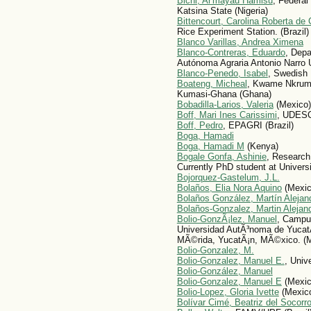
Bichi, Ar'mayau Hamisu
, Federal
Katsina State (Nigeria)
Bittencourt, Carolina Roberta d
Rice Experiment Station. (Brazil)
Blanco Varillas, Andrea Ximena
Blanco-Contreras, Eduardo
, Depa
Autónoma Agraria Antonio Narro 
Blanco-Penedo, Isabel
, Swedish 
Boateng, Micheal
, Kwame Nkruma
Kumasi-Ghana (Ghana)
Bobadilla-Larios, Valeria
(Mexico)
Boff, Mari Ines Carissimi
, UDESC 
Boff, Pedro
, EPAGRI (Brazil)
Boga, Hamadi
Boga, Hamadi M
(Kenya)
Bogale Gonfa, Ashinie
, Research 
Currently PhD student at Univers
Bojorquez-Gastelum, J.L.
Bolaños, Elia Nora Aquino
(Mexic
Bolaños González, Martín Alejan
Bolaños-Gonzalez, Martin Alejan
Bolio-GonzÃ¡lez, Manuel
, Campus
Universidad AutÃ³noma de YucatÃ¡
MÃ©rida, YucatÃ¡n, MÃ©xico. (
Bolio-Gonzalez, M.
Bolio-Gonzalez, Manuel E.
, Univ
Bolio-González, Manuel
Bolio-Gonzalez, Manuel E
(Mexic
Bolio-Lopez, Glori­a Ivette
(Mexic
Bolívar Cimé, Beatriz del Socorr