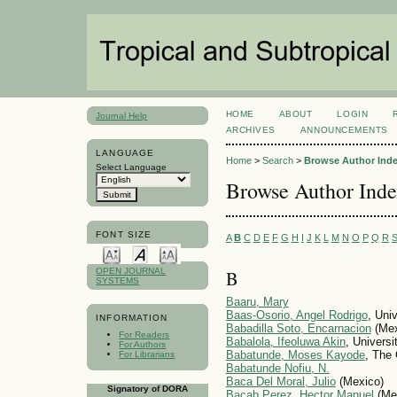
HOME
ABOUT
LOGIN
Journal Help
ARCHIVES
ANNOUNCEMENTS
LANGUAGE
Home
>
Search
>
Browse Author Ind
Select Language
Browse Author Ind
FONT SIZE
A
B
C
D
E
F
G
H
I
J
K
L
M
N
O
P
Q
R
B
OPEN JOURNAL
SYSTEMS
Baaru, Mary
Baas-Osorio, Angel Rodrigo
, Uni
INFORMATION
Babadilla Soto, Encarnacion
(Mex
For Readers
Babalola, Ifeoluwa Akin
, Universi
For Authors
Babatunde, Moses Kayode
, The 
For Librarians
Babatunde Nofiu, N.
Baca Del Moral, Julio
(Mexico)
Signatory of DORA
Bacab Perez, Hector Manuel
(Me