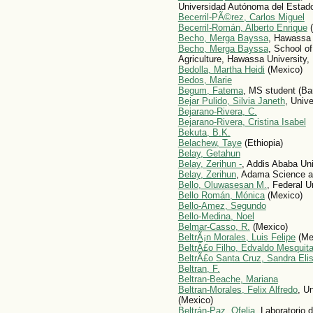
Universidad Autónoma del Estad
Becerril-PÃ©rez, Carlos Miguel
Becerril-Román, Alberto Enrique
(
Becho, Merga Bayssa
, Hawassa 
Becho, Merga Bayssa
, School o
Agriculture, Hawassa University,
Bedolla, Martha Heidi
(Mexico)
Bedos, Marie
Begum, Fatema
, MS student (Ba
Bejar Pulido, Silvia Janeth
, Univ
Bejarano-Rivera, C.
Bejarano-Rivera, Cristina Isabel
Bekuta, B.K.
Belachew, Taye
(Ethiopia)
Belay, Getahun
Belay, Zerihun -
, Addis Ababa Uni
Belay, Zerihun
, Adama Science an
Bello, Oluwasesan M.
, Federal U
Bello Román, Mónica
(Mexico)
Bello-Amez, Segundo
Bello-Medina, Noel
Belmar-Casso, R.
(Mexico)
BeltrÃ¡n Morales, Luis Felipe
(Me
BeltrÃ£o Filho, Edvaldo Mesquit
BeltrÃ£o Santa Cruz, Sandra Eli
Beltran, F.
Beltran-Beache, Mariana
Beltran-Morales, Felix Alfredo
, U
(Mexico)
Beltrán-Paz, Ofelia
, Laboratorio 