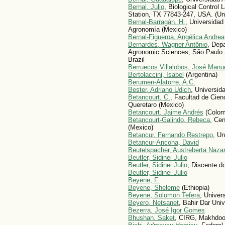
Bernal, Julio
, Biological Control
Station, TX 77843-247, USA. (Un
Bernal-Barragán, H.
, Universida
Agronomía (Mexico)
Bernal-Figueroa, Angélica Andrea
Bernardes, Wagner Antônio
, Depa
Agronomic Sciences, São Paulo S
Brazil
Berruecos Villalobos, José Manu
Bertolaccini, Isabel
(Argentina)
Berumen-Alatorre, A.C.
Bester, Adriano Udich
, Universid
Betancourt, C.
, Facultad de Cien
Queretaro (Mexico)
Betancourt, Jaime Andrés
(Colom
Betancourt-Galindo, Rebeca
, Cen
(Mexico)
Betancur, Fernando Restrepo
, Un
Betancur-Ancona, David
Beutelspacher, Austreberta Nazar
Beutler, Sidinei Julio
Beutler, Sidinei Julio
, Discente d
Beutler, Sidinei Julio
Beyene, F.
Beyene, Sheleme
(Ethiopia)
Beyene, Solomon Tefera
, Univers
Beyero, Netsanet
, Bahir Dar Univ
Bezerra, José Igor Gomes
Bhushan, Saket
, CIRG, Makhdoo