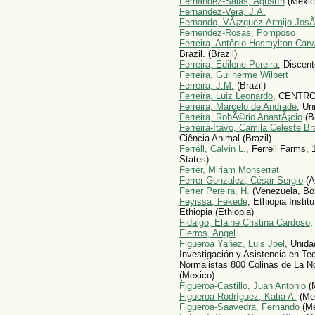
Fernández-Salas, Agustín
(Mexic
Fernandez-Vera, J.A.
Fernando, VÃ¡zquez-Armijo Jos
Fernendez-Rosas, Pomposo
Ferreira, Antônio Hosmylton Carv
Brazil. (Brazil)
Ferreira, Edilene Pereira
, Discen
Ferreira, Guilherme Wilbert
Ferreira, J.M.
(Brazil)
Ferreira, Luiz Leonardo
, CENTRO
Ferreira, Marcelo de Andrade
, Un
Ferreira, RobÃ©rio AnastÃ¡cio
(Br
Ferreira-Ítavo, Camila Celeste B
Ciência Animal (Brazil)
Ferrell, Calvin L.
, Ferrell Farms,
States)
Ferrer, Miriam Monserrat
Ferrer Gonzalez, César Sergio
(A
Ferrer Pereira, H.
(Venezuela, Bol
Feyissa, Fekede
, Ethiopia Instit
Ethiopia (Ethiopia)
Fidalgo, Elaine Cristina Cardoso
,
Fierros, Angel
Figueroa Yañez, Luis Joel
, Unida
Investigación y Asistencia en Te
Normalistas 800 Colinas de La N
(Mexico)
Figueroa-Castillo, Juan Antonio
(
Figueroa-Rodríguez, Katia A.
(Me
Figueroa-Saavedra, Fernando
(Me