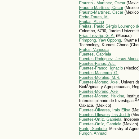
Frausto - Marti­nez, Oscar
(Mexic
Frausto Martínez, Oscar
(Mexico
Frausto-Martínez, Oscar
(Mexico
Freire-Torres, M.
Freitas, Alana
Freitas, Paulo Sérgio Lourenço d
Colombo, 5790, Jardim Universitá
Frías Treviño, G. A.
(Mexico)
Frimpong, Yaw Oppong
, Kwame N
Technology, Kumasi-Ghana (Gha
Frutos, Vanessa
Fuentes, Gabriela
Fuentes Rodri­guez, Jesus Manue
Fuentes-Farias, A.L.
Fuentes-Franco, Ignacio
(Mexico
Fuentes-Mascorro, G.
Fuentes-Morales, M.R.
Fuentes-Moreno, Axel
, Universid
BiolÃ³gicas y Agropecuarias, Re
Fuentes-Moreno, Axel
Fuentes-Moreno, Helxine
, Instit
Interdisciplinario de InvestigaciÃ
Oaxaca. (Mexico)
Fuentes-Olivares, Irais Elisa
(Mex
Fuentes-Olivares, Iris Judith
(Mex
Fuentes-Ortíz, Gabriela
, Indepen
Fuentes-Ortíz, Gabriela
(Mexico)
Funte, Senbeto
, Ministry of Agric
Furqon, Ahmad