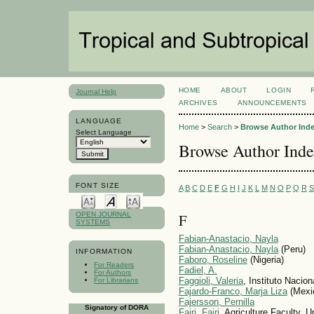
HOME
ABOUT
LOGIN
Journal Help
ARCHIVES
ANNOUNCEMENTS
LANGUAGE
Home
>
Search
>
Browse Author Ind
Select Language
Browse Author Ind
FONT SIZE
A
B
C
D
E
F
G
H
I
J
K
L
M
N
O
P
Q
R
S
F
OPEN JOURNAL
SYSTEMS
Fabian-Anastacio, Nayla
Fabian-Anastacio, Nayla
(Peru)
INFORMATION
Faboro, Roseline
(Nigeria)
For Readers
Fadiel, A.
For Authors
Faggioli, Valeria
, Instituto Nacio
For Librarians
Fajardo-Franco, Marja Liza
(Mexi
Fajersson, Pernilla
Signatory of DORA
Fajri, Fajri
, Agriculture Faculty, 