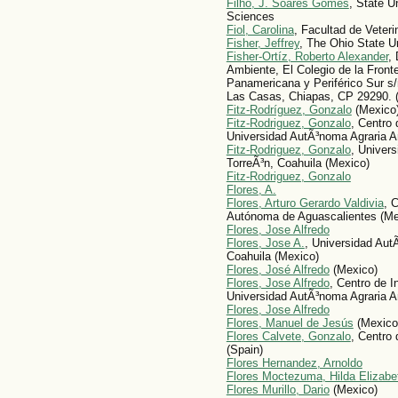
Filho, J. Soares Gomes
, State U
Sciences
Fiol, Carolina
, Facultad de Veteri
Fisher, Jeffrey
, The Ohio State U
Fisher-Ortíz, Roberto Alexander
,
Ambiente, El Colegio de la Front
Panamericana y Periférico Sur s/
Las Casas, Chiapas, CP 29290. 
Fitz-Rodríguez, Gonzalo
(Mexico
Fitz-Rodriguez, Gonzalo
, Centro
Universidad AutÃ³noma Agraria A
Fitz-Rodriguez, Gonzalo
, Univer
TorreÃ³n, Coahuila (Mexico)
Fitz-Rodriguez, Gonzalo
Flores, A.
Flores, Arturo Gerardo Valdivia
, 
Autónoma de Aguascalientes (Me
Flores, Jose Alfredo
Flores, Jose A.
, Universidad Aut
Coahuila (Mexico)
Flores, José Alfredo
(Mexico)
Flores, Jose Alfredo
, Centro de 
Universidad AutÃ³noma Agraria A
Flores, Jose Alfredo
Flores, Manuel de Jesús
(Mexico
Flores Calvete, Gonzalo
, Centro
(Spain)
Flores Hernandez, Arnoldo
Flores Moctezuma, Hilda Elizabe
Flores Murillo, Dario
(Mexico)