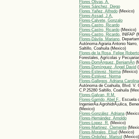
Flores Olivas, A.
Flores Sánchez, Diego
Flores Yañez, Alfredo
(Mexico)
Flores-Assad, J.A.
Flores-Calvete, Gonzalo
Flores-Castro, Ricardo
Flores-Castro, Ricardo
(Mexico)
Flores-Castro, Ricardo
, INIFAP (
Flores-Dávila, Mariano
, Departam
Autónoma Agraria Antonio Narro,
Saltillo, Coahuila (Mexico)
Flores-de la Rosa, Felipe Robert
Forestales, Agrícolas y Pecuaria
Flores-DomÃ­nguez, BenjamÃ­n
(M
Flores-Domínguez, Ángel David
(
Flores-Estevez, Norma
(Mexico)
Flores-Estévez, Norma
Flores-Gallegos, Adriana Carolina
Autónoma de Coahuila, Blvd. V. C
C.P.25280 Saltillo, Coahuila (Mex
Flores-Galvan, R.M.
Flores-Garrido, Abel F.
, Escuela 
IngenierÃ­a AgrohidrÃ¡ulica, Be
(Mexico)
Flores-González, Adriana
(Mexic
Flores-Hernández, Arnoldo
Flores-Lopez, R.
(Mexico)
Flores-Martinez, Clemente
(Mexi
Flores-Morales, Eliud
(Mexico)
Flores-Ordoñez, Marisol
(Mexico)