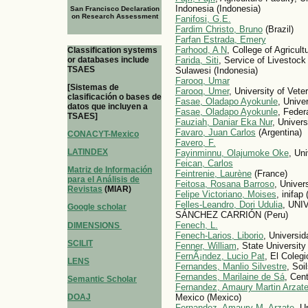
Indonesia (Indonesia)
San Francisco Declaration
on Research Assessment
Fanifosi, G.E.
Fardim Christo, Bruno
(Brazil)
Farfan Estrada, Emery
Farhood, A N
, College of Agricult
Classification systems
or databases include
Farida, Siti
, Service of Livestock
TSAES
Sulawesi (Indonesia)
Farooq, Umar
[Sistemas de
Farooq, Umer
, University of Vet
clasificación o bases de
Fasae, Oladapo Ayokunle
, Univer
datos que incluyen a
Fasae, Oladapo Ayokunle
, Feder
TSAES]
Fauziah, Daniar Eka Nur
, Univer
Favaro, Juan Carlos
(Argentina)
CONACYT-Mexico
Favero, F.
LATINDEX
Fayinminnu, Olajumoke Oke
, Uni
Feican, Carlos
Matriz de Información
Feintrenie, Laurène
(France)
para el Análisis de
Feitosa, Rosana Barroso
, Univer
Revistas
(MIAR)
Felipe Victoriano, Moises
, inifap
Felles-Leandro, Dori Udulia
, UN
Google scholar
SÁNCHEZ CARRIÓN (Peru)
Fenech, L.
DIMENSIONS
Fenech-Larios, Liborio
, Universi
SCILIT
Fenner, William
, State University
FernÃ¡ndez, Lucio Pat
, El Colegi
LENS
Fernandes, Manlio Silvestre
, Soi
Fernandes, Marilaine de Sá
, Cent
Semantic Scholar
Fernandez, Amaury Martin Arzat
DOAJ
Mexico (Mexico)
Fernandez, Amaury-M. Arzate
, U