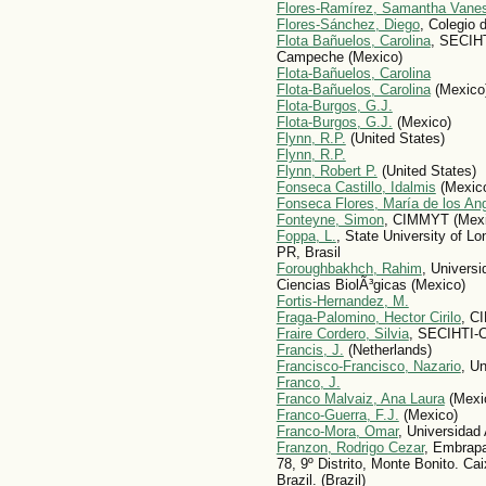
Flores-Ramírez, Samantha Vane
Flores-Sánchez, Diego
, Colegio 
Flota Bañuelos, Carolina
, SECIH
Campeche (Mexico)
Flota-Bañuelos, Carolina
Flota-Bañuelos, Carolina
(Mexico
Flota-Burgos, G.J.
Flota-Burgos, G.J.
(Mexico)
Flynn, R.P.
(United States)
Flynn, R.P.
Flynn, Robert P.
(United States)
Fonseca Castillo, Idalmis
(Mexic
Fonseca Flores, María de los An
Fonteyne, Simon
, CIMMYT (Mexi
Foppa, L.
, State University of Lo
PR, Brasil
Foroughbakhch, Rahim
, Univers
Ciencias BiolÃ³gicas (Mexico)
Fortis-Hernandez, M.
Fraga-Palomino, Hector Cirilo
, C
Fraire Cordero, Silvia
, SECIHTI-
Francis, J.
(Netherlands)
Francisco-Francisco, Nazario
, U
Franco, J.
Franco Malvai­z, Ana Laura
(Mexi
Franco-Guerra, F.J.
(Mexico)
Franco-Mora, Omar
, Universida
Franzon, Rodrigo Cezar
, Embrap
78, 9º Distrito, Monte Bonito. C
Brazil. (Brazil)