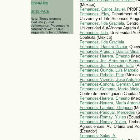
OpenAlex
(Mexico)
Fernandez, Carlos Javier
, PROF
SCISPACE
Fernández, Eloy
, Department of 
University of Life Sciences Prag
Note: These systems
evaluate journal
Fernandez, Ilda Graciela
, Centro
performance. Presented in
Universidad AutÃ³noma Agraria A
complaince with DORA
Fernandez, Ilda
, Universidad Aut
suggestions for publishers.
Coahuila (Mexico)
Fernandez, Ilda Graciela
Fernández, Ramiro Gaibor
, Queve
Fernández Argudín, Basilia Miria
Fernández Herrera, Ernesto
(Mex
Fernandez Jeri, Armstrong Barna
Fernandez Jeri, Leoncio Hertz
(P
Fernández Quinde, Luis Marcelo
Fernández Rebollo, Pilar
(Mexico
Fernández Viveros, José Antonio
Fernández-Concha, German Carn
Fernández-Gamarra, Marta Alicia
Centro de Investigación Capitán
Fernandez-Herrera, Ernesto
(Mex
Fernández-Herrera, María Antoni
Fernández-Lambert, Gregorio
(Me
Fernández-Pascual, Mercedes
(S
Fernández-Romay, Yulien
(Ecuad
Fernández-Romay, Yulien
, Techn
Agrosciences, Av. Urbina and Por
(Ecuador)
Fernandez-Salas, A.