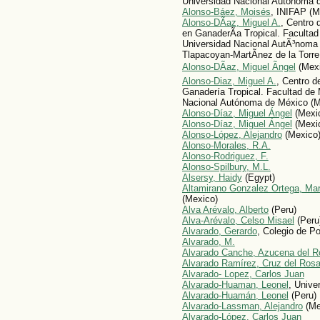
Universidad Nacional Autónoma 
Alonso-Báez, Moisés
, INIFAP (M
Alonso-DÃ­az, Miguel A.
, Centro 
en GanaderÃ­a Tropical. Facultad
Universidad Nacional AutÃ³noma
Tlapacoyan-MartÃ­nez de la Torre,
Alonso-DÃ­az, Miguel Ãngel
(Mexi
Alonso-Di­az, Miguel A.
, Centro d
Ganadería Tropical. Facultad de 
Nacional Autónoma de México (M
Alonso-Díaz, Miguel Ángel
(Mexi
Alonso-Díaz, Miguel Ángel
(Mexi
Alonso-López, Alejandro
(Mexico
Alonso-Morales, R.A.
Alonso-Rodri­guez, F.
Alonso-Spilbury, M.L.
Alsersy, Haidy
(Egypt)
Altamirano Gonzalez Ortega, Mar
(Mexico)
Alva Arévalo, Alberto
(Peru)
Alva-Arévalo, Celso Misael
(Peru
Alvarado, Gerardo
, Colegio de P
Alvarado, M.
Alvarado Canche, Azucena del R
Alvarado Ramírez, Cruz del Rosa
Alvarado- Lopez, Carlos Juan
Alvarado-Huaman, Leonel
, Unive
Alvarado-Huamán, Leonel
(Peru)
Alvarado-Lassman, Alejandro
(Me
Alvarado-López, Carlos Juan