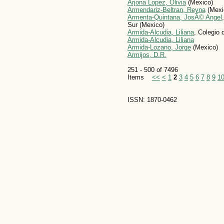
Arjona Lopez, Olivia
(Mexico)
Armendariz-Beltran, Reyna
(Mexi
Armenta-Quintana, JosÃ© Angel
Sur (Mexico)
Armida-Alcudia, Liliana
, Colegio
Armida-Alcudia, Liliana
Armida-Lozano, Jorge
(Mexico)
Armijos, D.R.
251 - 500 of 7496
Items
<<
<
1
2
3
4
5
6
7
8
9
1
ISSN: 1870-0462