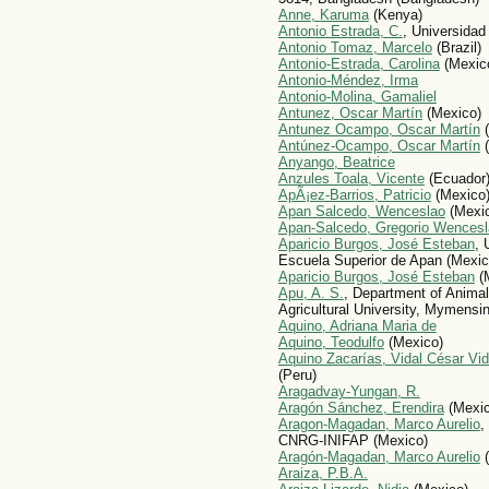
Anne, Karuma
(Kenya)
Antonio Estrada, C.
, Universidad
Antonio Tomaz, Marcelo
(Brazil)
Antonio-Estrada, Carolina
(Mexic
Antonio-Méndez, Irma
Antonio-Molina, Gamaliel
Antunez, Oscar Martín
(Mexico)
Antunez Ocampo, Oscar Martín
(
Antúnez-Ocampo, Oscar Martín
(
Anyango, Beatrice
Anzules Toala, Vicente
(Ecuador
ApÃ¡ez-Barrios, Patricio
(Mexico
Apan Salcedo, Wenceslao
(Mexi
Apan-Salcedo, Gregorio Wencesl
Aparicio Burgos, José Esteban
, 
Escuela Superior de Apan (Mexic
Aparicio Burgos, José Esteban
(
Apu, A. S.
, Department of Anima
Agricultural University, Mymens
Aquino, Adriana Maria de
Aquino, Teodulfo
(Mexico)
Aquino Zacarías, Vidal César Vid
(Peru)
Aragadvay-Yungan, R.
Aragón Sánchez, Erendira
(Mexic
Aragon-Magadan, Marco Aurelio
,
CNRG-INIFAP (Mexico)
Aragón-Magadan, Marco Aurelio
(
Araiza, P.B.A.