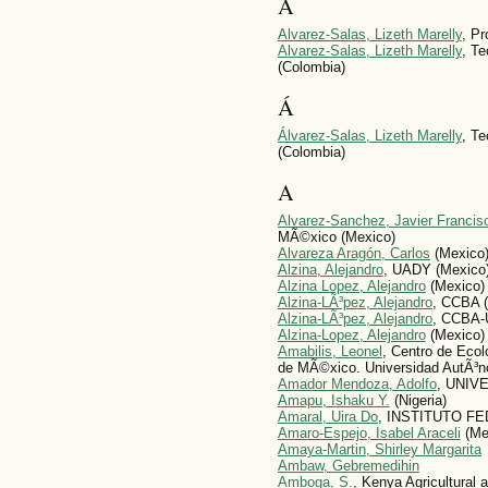
A
Alvarez-Salas, Lizeth Marelly
, Pr
Alvarez-Salas, Lizeth Marelly
, Te
(Colombia)
Á
Álvarez-Salas, Lizeth Marelly
, Te
(Colombia)
A
Alvarez-Sanchez, Javier Francis
MÃ©xico (Mexico)
Alvareza Aragón, Carlos
(Mexico
Alzina, Alejandro
, UADY (Mexico
Alzina Lopez, Alejandro
(Mexico)
Alzina-LÃ³pez, Alejandro
, CCBA 
Alzina-LÃ³pez, Alejandro
, CCBA-
Alzina-Lopez, Alejandro
(Mexico)
Amabilis, Leonel
, Centro de Ecol
de MÃ©xico. Universidad AutÃ³
Amador Mendoza, Adolfo
, UNIV
Amapu, Ishaku Y.
(Nigeria)
Amaral, Uira Do
, INSTITUTO FE
Amaro-Espejo, Isabel Araceli
(Me
Amaya-Martin, Shirley Margarita
Ambaw, Gebremedihin
Amboga, S.
, Kenya Agricultural