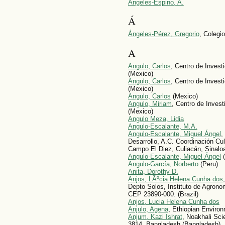
Angeles-Espino, A.
Á
Ángeles-Pérez, Gregorio
, Colegi
A
Angulo, Carlos
, Centro de Invest
(Mexico)
Angulo, Carlos
, Centro de Inves
(Mexico)
Angulo, Carlos
(Mexico)
Angulo, Miriam
, Centro de Inves
(Mexico)
Angulo Meza, Lidia
Angulo-Escalante, M.A.
Angulo-Escalante, Miguel Ángel
,
Desarrollo, A.C. Coordinación Cu
Campo El Diez, Culiacán, Sinalo
Angulo-Escalante, Miguel Ángel
(
Angulo-García, Norberto
(Peru)
Anita, Dorothy D.
Anjos, LÃºcia Helena Cunha dos
Depto Solos, Instituto de Agron
CEP 23890-000. (Brazil)
Anjos, Lucia Helena Cunha dos
Anjulo, Agena
, Ethiopian Environ
Anjum, Kazi Ishrat
, Noakhali Sci
3814, Bangladesh (Bangladesh)