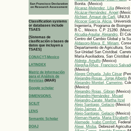
Bonita. (Mexico)
San Francisco Declaration
on Research Assessment
Alcaraz-Melendez, Lilia
(Mexico)
Alcázar-Hernández, Angel
(Mexic
Alchieri, Amauri de Carli
, UNIJUI 
Alcocer García, Alicia
, Universid
Classification systems
or databases include
Ingeniería, Programa de Bioingeni
TSAES
B.C., México. C.P. 21280. (Mexic
Alcudia-Aguilar, Alejandro
, El Co
[Sistemas de
Centro del Cambio Global y la Su
clasificación o bases de
Aldasoro-Maya, E. Miriam
, Conse
datos que incluyen a
Departamento de Agricultura, Soc
TSAES]
Sur-Unidad San Cristóbal. Carret
María Auxiliadora, San Cristóbal
CONACYT-Mexico
Aldrete, Arnulfo
(Mexico)
LATINDEX
AlegrÃ­a-RÃ­os, Francisco Salvad
(Mexico)
Matriz de Información
Alegre Orihuela, Julio César
(Per
para el Análisis de
Alejandre-Rosas, Jorge Alberto
(M
Revistas
(MIAR)
Alejandro Montiel, Camerino
, Co
(Mexico)
Google scholar
Alejandro Rojas, Gibran
(Mexico)
Alejandro-Hernández, Misael
DIMENSIONS
Alejandro-Zarate, Martha Itzel
SCILIT
Alejo Santiago, Gelacio
(Mexico)
Alejo-Jaimes, A.
LENS
Alejo-Santiago, Gelacio
(Mexico)
Aleman-Huerta, Maria Elizabeth
(
Semantic Scholar
Alemede, Iyabo Comfort
, Federal
DOAJ
Alewi, Misba
, Debrezeit Agricult
Alfaro Corres, Arnoldo Enrique
(M