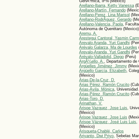
GenÃ³mica, IPN (Mexico)
Arellano-Ibarra, Ketty Vanessa
(E
Arellano-Martín, Fernando
(Mexic
Arellano-Perez, Lina Marisol
(Mex
Arellano-RodrÃ­guez, Gerardo
(Me
Arellano-Valencia, Paola
, Facult
Autónoma de Querétaro (Mexico)
Aremu, A.
Arestegui Cantoral, Yasmin Car
Arevalo Aranda, Yuri Gandhi
(Per
Arévalo Galarza, Ma de Lourdes
Arevalo-Aranda, Yuri Gandhi
(Per
Arévalo-Valladolid, Diego
(Peru)
ArgÃ¼ello, A.
, Departamento de 
Argüelles Jiménez, Jimmy
(Mexi
Argüello García, Elizabeth
, Cole
(Mexico)
Ari­as-De-la-Cruz, D.
Arias Pérez, Ramón Crucito
(Cub
Arias-Ávila, Mónica
, Universida
Arias-Pérez, Ramón Crucito
(Cub
Arias-Toro, D.
Arinathan, V.
Arispe Vazquez, Jose Luis
, Univ
(Mexico)
Arispe Vazquez, Jose Luis
(Mexi
Arispe Vázquez, José Luis Luis
,
(Mexico)
Arisqueta-Chablé, Carlos
Ariyanto, Dwi Priyo
, Sebelas Mare