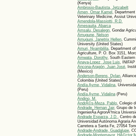
(Kenya)
Ambrosio-Bautista, Jetzabelt
Amen, Omar Kamel
, Department 
Veterinary Medicine, Assiut Unive
Amendola-Massiotti, R.D.
Amesquita, Abarca
Amsalu, Desalegn
, Gondar Agricu
Amugune, Nelson
Amuguni, Janetrix Hellen
, Cummi
University (United States)
Amuri, Nyambilila
, Department of
Agriculture, P. O. Box 3151, Mor
Amwata, Dorothy
, South Eastern
Anaya-Lopez, Jose Luis
, INIFAP
Ancona-Aragón, Juan José
, Inst
(Mexico)
Anderson-Berens, Dylan
, Allianc
Colombia (United States)
Andía Ayme, Vidalina
, Universid
(Peru)
Andía Ayme, Vidalina
(Peru)
Andino, M.
AndrÃ©s-Meza, Pablo
, Colegio 
Andrade, Hernan Jair
, Grupo de 
IngenierÃ­a AgronÃ³mica Universi
Andrade Esparza, J.D.
, Centro d
Universidad Autónoma Agraria An
Carretera a Santa Fe, 27054 Torr
Andrade-Andrade, Guadalupe
, C
Andrade-Montemayor, HÃ©ctor M