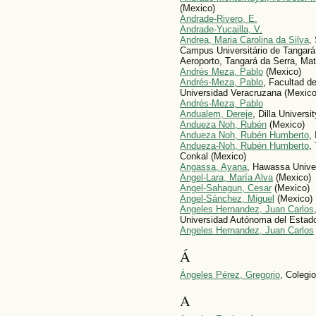
(Mexico)
Andrade-Rivero, E.
Andrade-Yucailla, V.
Andrea, Maria Carolina da Silva
,
Campus Universitário de Tangará
Aeroporto, Tangará da Serra, Mato
Andrés Meza, Pablo
(Mexico)
Andrés-Meza, Pablo
, Facultad d
Universidad Veracruzana (Mexico
Andrés-Meza, Pablo
Andualem, Dereje
, Dilla Universi
Andueza Noh, Rubén
(Mexico)
Andueza Noh, Rubén Humberto
,
Andueza-Noh, Rubén Humberto
,
Conkal (Mexico)
Angassa, Ayana
, Hawassa Univer
Angel-Lara, María Alva
(Mexico)
Angel-Sahagun, Cesar
(Mexico)
Angel-Sánchez, Miguel
(Mexico)
Angeles Hernandez, Juan Carlos
Universidad Autónoma del Estado
Angeles Hernandez, Juan Carlos
Á
Ángeles Pérez, Gregorio
, Colegi
A