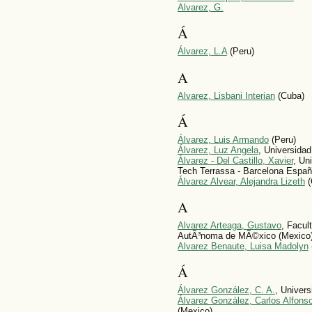
Alvarez, G.
Á
Álvarez, L.A
(Peru)
A
Alvarez, Lisbani Interian
(Cuba)
Á
Álvarez, Luis Armando
(Peru)
Álvarez, Luz Angela
, Universida
Álvarez - Del Castillo, Xavier
, Un
Tech Terrassa - Barcelona Españ
Álvarez Alvear, Alejandra Lizeth
(
A
Alvarez Arteaga, Gustavo
, Facul
AutÃ³noma de MÃ©xico (Mexico
Alvarez Benaute, Luisa Madolyn
Á
Álvarez González, C. A.
, Univer
Álvarez González, Carlos Alfons
(Mexico)