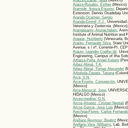
Araiza-Lizarde, Nidia
(Mexico)
Araiza-Rosales, Esther
(Mexico)
Aramide, Ikpoza Eguono
, Depart
Extension, Dennis Osadebay Univer
Aranda Ocampo, Sergio
Aranda-Cirerol, F.J.
, Universidad
Veterinaria y Zootecnia. (Mexico)
Arangasamy, Arunachalam
, Anim
Institute of Animal Nutrition and
Araque, Humberto
(Venezuela, Bo
Araújo, Fernando Silva
, State Un
Avenue, s / nº, Corrente-PI, CEP
Araujo, Leandro Coelho de
, Univ
Engineering, Campus of Ilha Solte
Arbaiza-Peña, Angel Kelsen
(Per
Arbez-Abnal, T.A.
Arbez-Abnal, Tomas Alexander
(M
Arboleda-Zapata, Tatiana
(Colomb
Arce, V.N.
Arce-Espino, Consepción
, UNIV
(Mexico)
Arce-Menocal, Jose
, UNIVERSI
HIDALGO (Mexico)
Arceo-medina, G.N.
Arcos-Alvarez, Cristian Neptalí
(E
Arcos-Garci­a, Jose Luis
(Mexico
Arechiga-Flores, Carlos Fernand
(Mexico)
Arellano Reynoso, Beatriz
(Mexic
Arellano Vera, Williams
, Lab. Bio