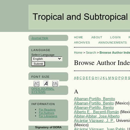
HOME
ABOUT
LOGIN
Journal Help
ARCHIVES
ANNOUNCEMENTS
LANGUAGE
Home
>
Search
>
Browse Author Ind
Select Language
Browse Author Ind
FONT SIZE
A
B
C
D
E
F
G
H
I
J
K
L
M
N
O
P
Q
R
S
A
OPEN JOURNAL
SYSTEMS
Albarran-Portillo, Bemito
Albarran-Portillo, Benito
(Mexico)
INFORMATION
Albarran-Portillo, Benito
For Readers
Alberto E., Becerril-Román
(Mexi
For Authors
Albiter-Albiter, Jose Alberto
For Librarians
Alcántar Vázquez, J. P.
, Univers
(Mexico)
Signatory of DORA
Alcántar Vázquez, Juan Pablo
, 