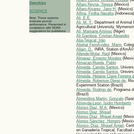
OpenAlex
Alfaro Reyna, Teresa
(Mexico)
Alfaro-Alvarez, Jairo H.
(Mexico)
SCISPACE
Alfina, Firdha Narulita
(Indonesia)
Ali, E.E.
Note: These systems
evaluate journal
Ali, M. Y.
, Department of Animal
performance. Presented in
Agricultural University, Mymens
complaince with DORA
Ali, Mamane Aminou
(Niger)
suggestions for publishers.
Ali Gamboa, Cristian Alejandro
Alia-Tejacal, Irán
Aliphat FernÃ¡ndez, Mario
, Cole
Allain, D.
, INRA, Station d'AmÃ©
Allende-Molar, Raúl
(Mexico)
Almaraz, Ernesto Morales
(Mexic
Almazan-Rueda, Pablo
Almeida, Camila Santos
, Univers
Almeida, Camila Santos
, Univers
Almeida, Helaine Claire Ferreira 
Almeida, Roberson Diego de
, Ri
Experiment Station (Brazil)
Almeida, Rodrigo de
, Programa 
(Brazil)
Almendros Marti­n, Gonzalo
(Spai
Almeyda-Leon, Isidro Humberto
Alonso Diaz, M.A.
(Mexico)
Alonso Diaz, Miguel
Alonso Díaz, Miguel Angel
(Mexi
Alonso Sánchez, Homero
(Mexic
Alonso- Díaz, Miguel Ángel
, Cen
en Ganadería Tropical, Facultad 