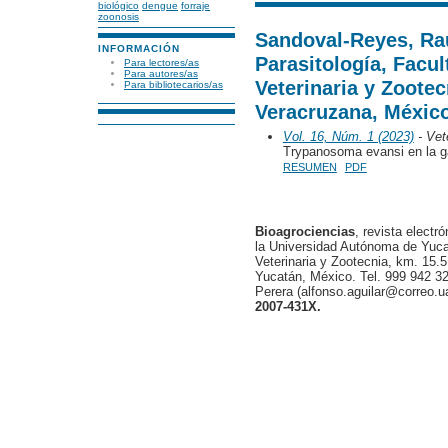
biológico
dengue
forraje
zoonosis
Sandoval-Reyes, Rau
INFORMACIÓN
Parasitología, Facu
Para lectores/as
Para autores/as
Veterinaria y Zootec
Para bibliotecarios/as
Veracruzana, Méxic
Vol. 16, Núm. 1 (2023)
- Vete
Trypanosoma evansi en la ga
RESUMEN
PDF
Bioagrociencias
, revista electr
la Universidad Autónoma de Yucat
Veterinaria y Zootecnia, km. 15.5
Yucatán, México. Tel. 999 942 32
Perera (alfonso.aguilar@correo.
2007-431X.