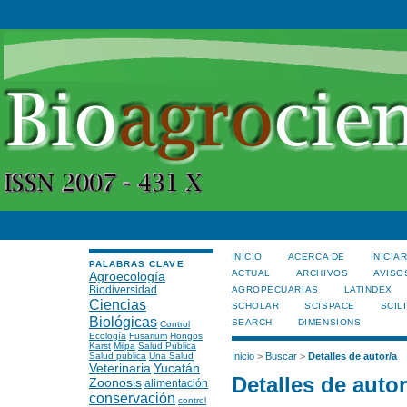
INICIO
ACERCA DE
INICIA
PALABRAS CLAVE
ACTUAL
ARCHIVOS
AVISO
Agroecología
Biodiversidad
AGROPECUARIAS
LATINDEX
Ciencias
SCHOLAR
SCISPACE
SCILI
Biológicas
SEARCH
DIMENSIONS
Control
Ecología
Fusarium
Hongos
Karst
Milpa
Salud Pública
Salud pública
Una Salud
Inicio
>
Buscar
>
Detalles de autor/a
Veterinaria
Yucatán
Detalles de autor
Zoonosis
alimentación
conservación
control