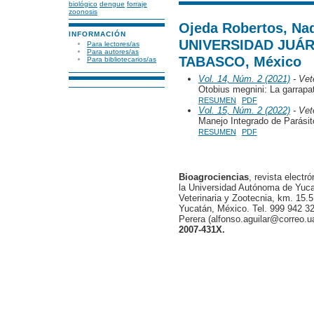
biológico
dengue
forraje
zoonosis
Ojeda Robertos, Nad
INFORMACIÓN
UNIVERSIDAD JUÁ
Para lectores/as
Para autores/as
TABASCO, México
Para bibliotecarios/as
Vol. 14, Núm. 2 (2021)
- Vete
Otobius megnini: La garrapa
RESUMEN
PDF
Vol. 15, Núm. 2 (2022)
- Vete
Manejo Integrado de Parási
RESUMEN
PDF
Bioagrociencias
, revista electr
la Universidad Autónoma de Yucat
Veterinaria y Zootecnia, km. 15.5
Yucatán, México. Tel. 999 942 32
Perera (alfonso.aguilar@correo.
2007-431X.