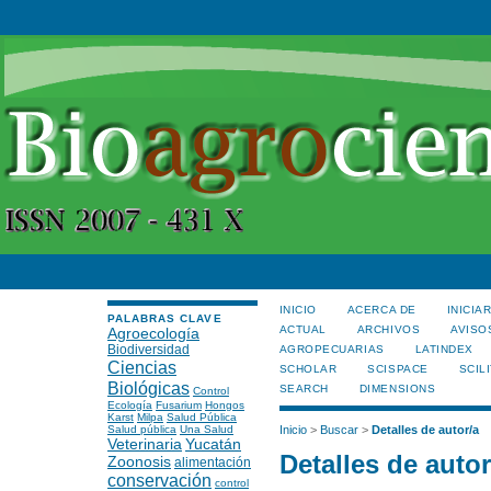
INICIO
ACERCA DE
INICIA
PALABRAS CLAVE
ACTUAL
ARCHIVOS
AVISO
Agroecología
Biodiversidad
AGROPECUARIAS
LATINDEX
Ciencias
SCHOLAR
SCISPACE
SCILI
Biológicas
SEARCH
DIMENSIONS
Control
Ecología
Fusarium
Hongos
Karst
Milpa
Salud Pública
Salud pública
Una Salud
Inicio
>
Buscar
>
Detalles de autor/a
Veterinaria
Yucatán
Detalles de autor
Zoonosis
alimentación
conservación
control