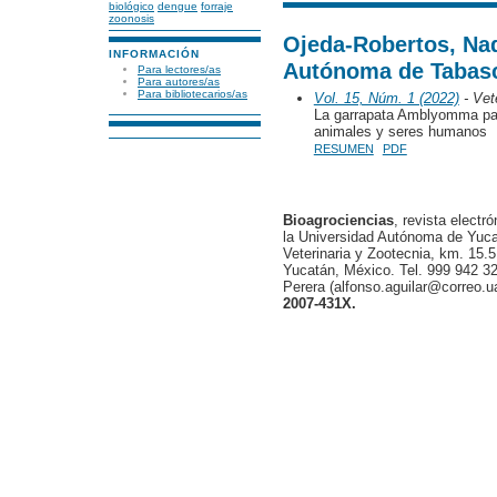
biológico
dengue
forraje
zoonosis
Ojeda-Robertos, Nad
INFORMACIÓN
Autónoma de Tabas
Para lectores/as
Para autores/as
Para bibliotecarios/as
Vol. 15, Núm. 1 (2022)
- Vete
La garrapata Amblyomma pa
animales y seres humanos
RESUMEN
PDF
Bioagrociencias
, revista electr
la Universidad Autónoma de Yucat
Veterinaria y Zootecnia, km. 15.5
Yucatán, México. Tel. 999 942 32
Perera (alfonso.aguilar@correo.
2007-431X.