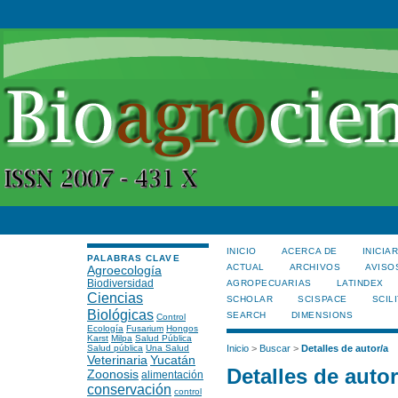
INICIO
ACERCA DE
INICIA
PALABRAS CLAVE
ACTUAL
ARCHIVOS
AVISO
Agroecología
Biodiversidad
AGROPECUARIAS
LATINDEX
Ciencias
SCHOLAR
SCISPACE
SCILI
Biológicas
SEARCH
DIMENSIONS
Control
Ecología
Fusarium
Hongos
Karst
Milpa
Salud Pública
Salud pública
Una Salud
Inicio
>
Buscar
>
Detalles de autor/a
Veterinaria
Yucatán
Detalles de autor
Zoonosis
alimentación
conservación
control