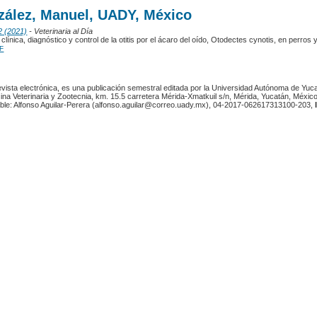
zález, Manuel, UADY, México
2 (2021)
- Veterinaria al Día
clínica, diagnóstico y control de la otitis por el ácaro del oído, Otodectes cynotis, en perros 
F
revista electrónica, es una publicación semestral editada por la Universidad Autónoma de Yuc
ina Veterinaria y Zootecnia, km. 15.5 carretera Mérida-Xmatkuil s/n, Mérida, Yucatán, México
ble: Alfonso Aguilar-Perera (alfonso.aguilar@correo.uady.mx), 04-2017-062617313100-203,