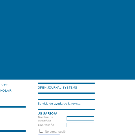
HIVOS
OPEN JOURNAL SYSTEMS
CHOLAR
Servicio de ayuda de la revista
USUARIO/A
Nombre de
usuario/a
Contraseña
No cerrar sesión