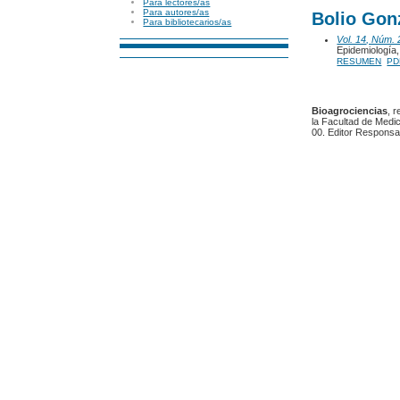
Para lectores/as
Para autores/as
Bolio Gon
Para bibliotecarios/as
Vol. 14, Núm. 
Epidemiología, 
RESUMEN
PD
Bioagrociencias
, 
la Facultad de Medic
00. Editor Responsa