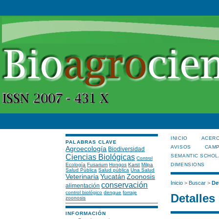
INICIO
ACERC
PALABRAS CLAVE
AVISOS
CAMP
Agroecología
Biodiversidad
Ciencias Biológicas
SEMANTIC SCHOL
Control
Ecología
Fusarium
Hongos
Karst
Milpa
DIMENSIONS
Salud Pública
Salud pública
Una Salud
Veterinaria
Yucatán
Zoonosis
Inicio
>
Buscar
>
De
conservación
alimentación
control biológico
dengue
forraje
Detalles
zoonosis
INFORMACIÓN