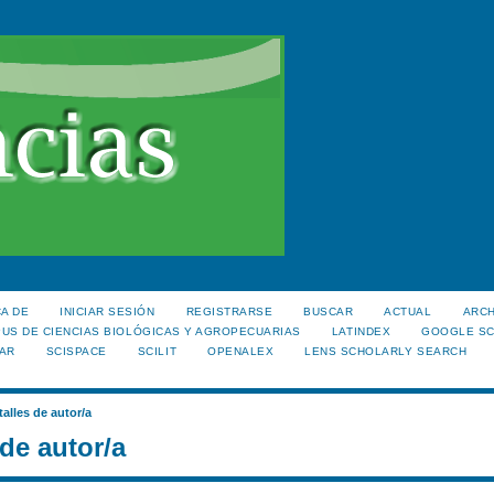
A DE
INICIAR SESIÓN
REGISTRARSE
BUSCAR
ACTUAL
ARC
US DE CIENCIAS BIOLÓGICAS Y AGROPECUARIAS
LATINDEX
GOOGLE S
AR
SCISPACE
SCILIT
OPENALEX
LENS SCHOLARLY SEARCH
talles de autor/a
 de autor/a