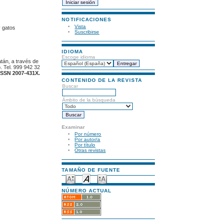
NOTIFICACIONES
Vista
y gatos
Suscribirse
IDIOMA
Escoge idioma
atán, a través de
. Tel. 999 942 32
ISSN 2007-431X.
CONTENIDO DE LA REVISTA
Buscar
Ámbito de la búsqueda
Examinar
Por número
Por autor/a
Por título
Otras revistas
TAMAÑO DE FUENTE
NÚMERO ACTUAL