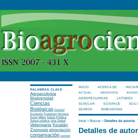
INICIO
ACERCA DE
INICIA
PALABRAS CLAVE
ACTUAL
ARCHIVOS
AVISO
Agroecología
Biodiversidad
AGROPECUARIAS
LATINDEX
Ciencias
SCHOLAR
SCISPACE
SCILI
Biológicas
SEARCH
DIMENSIONS
Control
Ecología
Fusarium
Hongos
Karst
Milpa
Salud Pública
Salud pública
Una Salud
Inicio
>
Buscar
>
Detalles de autor/a
Veterinaria
Yucatán
Detalles de autor
Zoonosis
alimentación
conservación
control