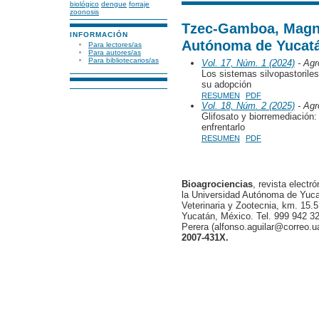
biológico
dengue
forraje
zoonosis
Tzec-Gamboa, Magno
INFORMACIÓN
Autónoma de Yucatá
Para lectores/as
Para autores/as
Para bibliotecarios/as
Vol. 17, Núm. 1 (2024)
- Agr
Los sistemas silvopastoriles
su adopción
RESUMEN
PDF
Vol. 18, Núm. 2 (2025)
- Agr
Glifosato y biorremediación:
enfrentarlo
RESUMEN
PDF
Bioagrociencias
, revista electr
la Universidad Autónoma de Yucat
Veterinaria y Zootecnia, km. 15.5
Yucatán, México. Tel. 999 942 32
Perera (alfonso.aguilar@correo.
2007-431X.