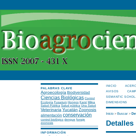
INICIO
ACERC
PALABRAS CLAVE
AVISOS
CAMP
Agroecología
Biodiversidad
Ciencias Biológicas
SEMANTIC SCHOL
Control
Ecología
Fusarium
Hongos
Karst
Milpa
DIMENSIONS
Salud Pública
Salud pública
Una Salud
Veterinaria
Yucatán
Zoonosis
Inicio
>
Buscar
>
De
conservación
alimentación
control biológico
dengue
forraje
Detalles
zoonosis
INFORMACIÓN