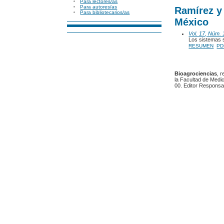
Para lectores/as
Para autores/as
Ramírez y
Para bibliotecarios/as
México
Vol. 17, Núm. 
Los sistemas s
RESUMEN
PD
Bioagrociencias
, 
la Facultad de Medic
00. Editor Responsa