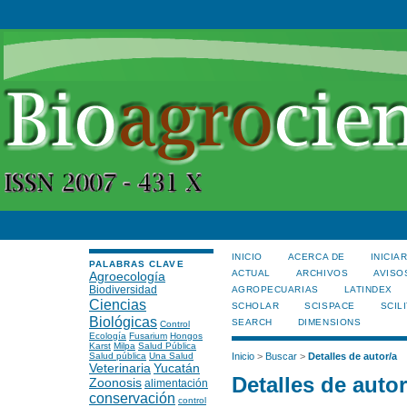
INICIO
ACERCA DE
INICIA
PALABRAS CLAVE
ACTUAL
ARCHIVOS
AVISO
Agroecología
Biodiversidad
AGROPECUARIAS
LATINDEX
Ciencias
SCHOLAR
SCISPACE
SCILI
Biológicas
SEARCH
DIMENSIONS
Control
Ecología
Fusarium
Hongos
Karst
Milpa
Salud Pública
Salud pública
Una Salud
Inicio
>
Buscar
>
Detalles de autor/a
Veterinaria
Yucatán
Detalles de autor
Zoonosis
alimentación
conservación
control