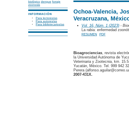
biológico
dengue
forraje
zoonosis
Ochoa-Valencia, Jos
INFORMACIÓN
Veracruzana, Méxic
Para lectores/as
Para autores/as
Para bibliotecarios/as
Vol. 16, Núm. 1 (2023)
- Bio
La rabia: enfermedad zoonó
RESUMEN
PDF
Bioagrociencias
, revista electr
la Universidad Autónoma de Yucat
Veterinaria y Zootecnia, km. 15.5
Yucatán, México. Tel. 999 942 32
Perera (alfonso.aguilar@correo.
2007-431X.