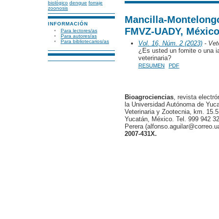
biológico
dengue
forraje
zoonosis
Mancilla-Montelong
INFORMACIÓN
FMVZ-UADY, Méxic
Para lectores/as
Para autores/as
Para bibliotecarios/as
Vol. 16, Núm. 2 (2023)
- Vete
¿Es usted un fomite o una i
veterinaria?
RESUMEN
PDF
Bioagrociencias
, revista electr
la Universidad Autónoma de Yucat
Veterinaria y Zootecnia, km. 15.5
Yucatán, México. Tel. 999 942 32
Perera (alfonso.aguilar@correo.
2007-431X.