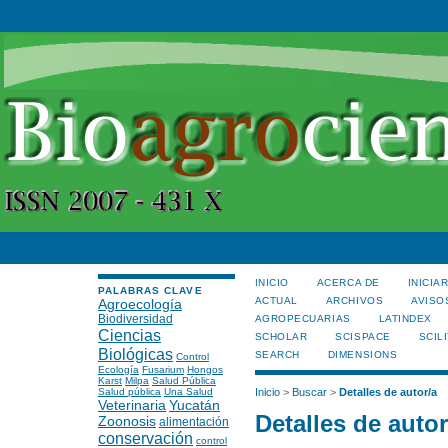
INICIO
ACERCA DE
INICIA
PALABRAS CLAVE
ACTUAL
ARCHIVOS
AVISO
Agroecología
Biodiversidad
AGROPECUARIAS
LATINDEX
Ciencias
SCHOLAR
SCISPACE
SCILI
Biológicas
SEARCH
DIMENSIONS
Control
Ecología
Fusarium
Hongos
Karst
Milpa
Salud Pública
Salud pública
Una Salud
Inicio
>
Buscar
>
Detalles de autor/a
Veterinaria
Yucatán
Detalles de autor
Zoonosis
alimentación
conservación
control