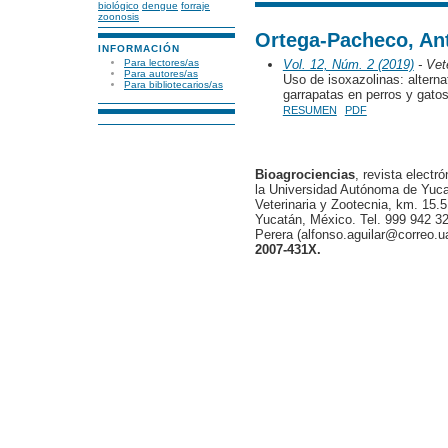
biológico
dengue
forraje
zoonosis
Ortega-Pacheco, An
INFORMACIÓN
Para lectores/as
Vol. 12, Núm. 2 (2019)
- Vete
Para autores/as
Uso de isoxazolinas: alterna
Para bibliotecarios/as
garrapatas en perros y gato
RESUMEN
PDF
Bioagrociencias
, revista electr
la Universidad Autónoma de Yucat
Veterinaria y Zootecnia, km. 15.5
Yucatán, México. Tel. 999 942 32
Perera (alfonso.aguilar@correo.
2007-431X.