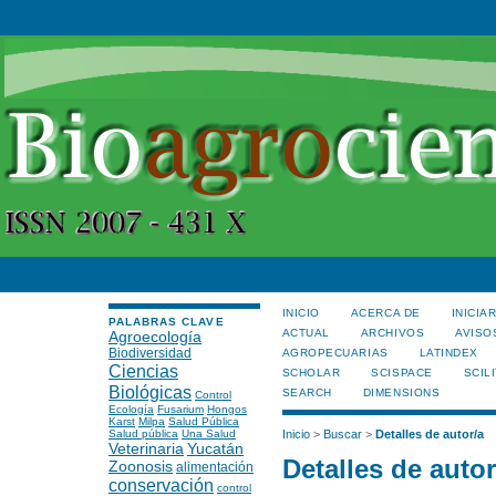
INICIO
ACERCA DE
INICIA
PALABRAS CLAVE
ACTUAL
ARCHIVOS
AVISO
Agroecología
Biodiversidad
AGROPECUARIAS
LATINDEX
Ciencias
SCHOLAR
SCISPACE
SCILI
Biológicas
SEARCH
DIMENSIONS
Control
Ecología
Fusarium
Hongos
Karst
Milpa
Salud Pública
Salud pública
Una Salud
Inicio
>
Buscar
>
Detalles de autor/a
Veterinaria
Yucatán
Detalles de autor
Zoonosis
alimentación
conservación
control