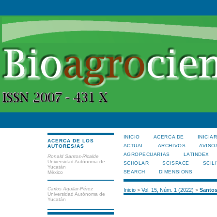
INICIO
ACERCA DE
INICIA
ACERCA DE LOS
ACTUAL
ARCHIVOS
AVISO
AUTORES/AS
AGROPECUARIAS
LATINDEX
Ronald Santos-Ricalde
Universidad Autónoma de
SCHOLAR
SCISPACE
SCILI
Yucatán
SEARCH
DIMENSIONS
México
Carlos Aguilar-Pérez
Inicio
>
Vol. 15, Núm. 1 (2022)
>
Santos
Universidad Autónoma de
Yucatán