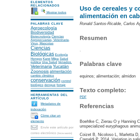
ELEMENTOS
RELACIONADOS
Uso de cereales y c
Mostrar todos
alimentación en cab
Ronald Santos-Ricalde, Carlos Ag
PALABRAS CLAVE
Agroecología
Biodiversidad
Resumen
Biotecnología
Ciencias
Agropecuarias, Veterinaria,
Virus, Mascotas
Ciencias
.
Biológicas
Ecología
Hongos
Karst
Milpa
Salud
pública
Una Salud
Venados.
Palabras clave
Veterinaria
Yucatán
Zoonosis
alimentación
equinos; alimentación; almidon
cambio climático
conservación
control
biológico
dengue
forraje
Texto completo:
HERRAMIENTAS DEL
PDF
ARTÍCULO
Metadatos de
Referencias
indexación
Cómo citar un
Boehlke C, Zierau O y Hanning C
elemento
unspecialized euryphagous animal
Envíe este artículo por
correo electrónico
(Inicie sesión)
Coizet B, Nicoloso L, Marletta D
Crepaldi P. 2014. Variation in sa