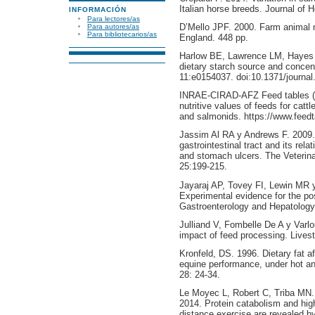
Italian horse breeds. Journal of 
INFORMACIÓN
Para lectores/as
D’Mello JPF. 2000. Farm animal m
Para autores/as
Para bibliotecarios/as
England. 448 pp.
Harlow BE, Lawrence LM, Hayes S
dietary starch source and concen
11:e0154037. doi:10.1371/journal
INRAE-CIRAD-AFZ Feed tables (2
nutritive values of feeds for cattl
and salmonids. https://www.feed
Jassim Al RA y Andrews F. 2009.
gastrointestinal tract and its relat
and stomach ulcers. The Veterina
25:199-215.
Jayaraj AP, Tovey FI, Lewin MR 
Experimental evidence for the poss
Gastroenterology and Hepatology
Julliand V, Fombelle De A y Varl
impact of feed processing. Lives
Kronfeld, DS. 1996. Dietary fat a
equine performance, under hot an
28: 24-34.
Le Moyec L, Robert C, Triba MN. 
2014. Protein catabolism and hig
distance exercise are revealed