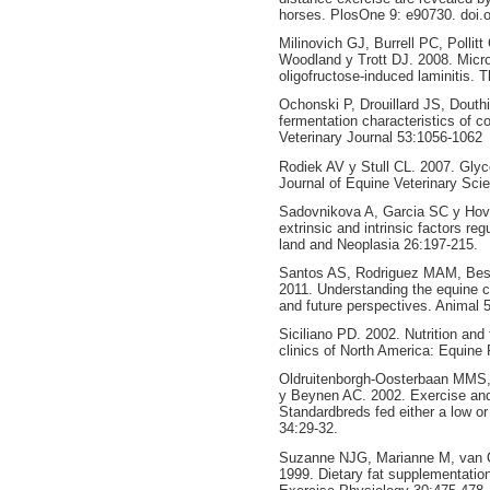
horses. PlosOne 9: e90730. doi.
Milinovich GJ, Burrell PC, Pollit
Woodland y Trott DJ. 2008. Micro
oligofructose-induced laminitis.
Ochonski P, Drouillard JS, Douth
fermentation characteristics of 
Veterinary Journal 53:1056-1062
Rodiek AV y Stull CL. 2007. Gly
Journal of Equine Veterinary Sci
Sadovnikova A, Garcia SC y Hove
extrinsic and intrinsic factors r
land and Neoplasia 26:197-215.
Santos AS, Rodriguez MAM, Bess
2011. Understanding the equine 
and future perspectives. Animal 5
Siciliano PD. 2002. Nutrition and 
clinics of North America: Equine 
Oldruitenborgh-Oosterbaan MM
y Beynen AC. 2002. Exercise and
Standardbreds fed either a low or
34:29-32.
Suzanne NJG, Marianne M, van O
1999. Dietary fat supplementatio