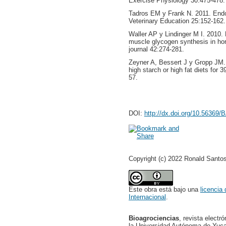
Exercise Physiology 30:475-478.
Tadros EM y Frank N. 2011. Endoc
Veterinary Education 25:152-162.
Waller AP y Lindinger M I. 2010. 
muscle glycogen synthesis in hor
journal 42:274-281.
Zeyner A, Bessert J y Gropp JM. 
high starch or high fat diets for
57.
DOI:
http://dx.doi.org/10.56369
Copyright (c) 2022 Ronald Santos
Este obra está bajo una
licencia
Internacional
.
Bioagrociencias
, revista electr
la Universidad Autónoma de Yucat