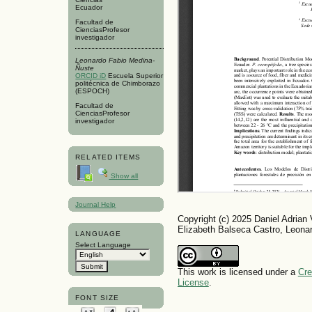
Ecuador
Facultad de
CienciasProfesor
investigador
Leonardo Fabio Medina-
Ñuste
ORCID iD
Escuela Superior
politécnica de Chimborazo
(ESPOCH)
Facultad de
CienciasProfesor
investigador
RELATED ITEMS
Show all
Journal Help
Copyright (c) 2025 Daniel Adrian
Elizabeth Balseca Castro, Leona
LANGUAGE
Select Language
This work is licensed under a
Cre
License
.
FONT SIZE