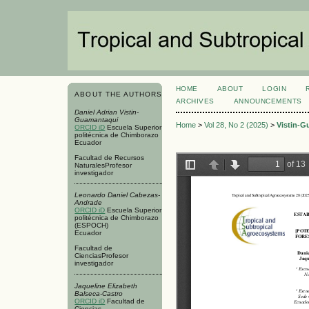
HOME
ABOUT
LOGIN
ABOUT THE AUTHORS
ARCHIVES
ANNOUNCEMENTS
Daniel Adrian Vistin-
Guamantaqui
Home
>
Vol 28, No 2 (2025)
>
Vistin-G
ORCID iD
Escuela Superior
politécnica de Chimborazo
Ecuador
Facultad de Recursos
NaturalesProfesor
investigador
Leonardo Daniel Cabezas-
Andrade
ORCID iD
Escuela Superior
politécnica de Chimborazo
(ESPOCH)
Ecuador
Facultad de
CienciasProfesor
investigador
Jaqueline Elizabeth
Balseca-Castro
ORCID iD
Facultad de
Ciencias