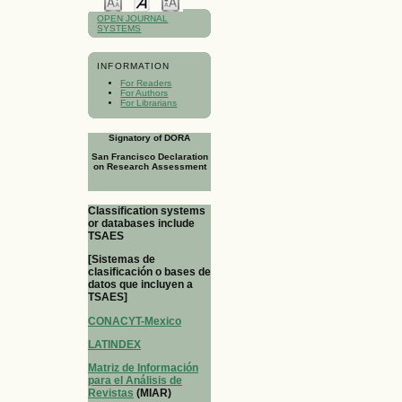
OPEN JOURNAL
SYSTEMS
INFORMATION
For Readers
For Authors
For Librarians
Signatory of DORA
San Francisco Declaration
on Research Assessment
Classification systems
or databases include
TSAES
[Sistemas de
clasificación o bases de
datos que incluyen a
TSAES]
CONACYT-Mexico
LATINDEX
Matriz de Información
para el Análisis de
Revistas
(MIAR)