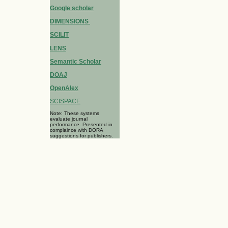
Google scholar
DIMENSIONS
SCILIT
LENS
Semantic Scholar
DOAJ
OpenAlex
SCISPACE
Note: These systems
evaluate journal
performance. Presented in
complaince with DORA
suggestions for publishers.