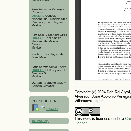
José Apolonio Venegas
Venegas
ORCID iD
Consejo
Nacional de Humanidades
Ciencias y Tecnologías
Mexico
Fernando Casanova Lugo
ORCID iD
Tecnológico
Nacional de México
Campus
Mexico
Instituto Tecnológico de
Zona Maya
Gilberto Villanueva Lopez
ORCID iD
El Colegio de la
Frontera Sur
Mexico
Ganadería Sustentable y
Cambio Climático
Copyright (c) 2024 Deb Raj Aryal
Alvarado, José Apolonio Venega
Villanueva Lopez
RELATED ITEMS
Show all
This work is licensed under a
Cre
Journal Help
License
.