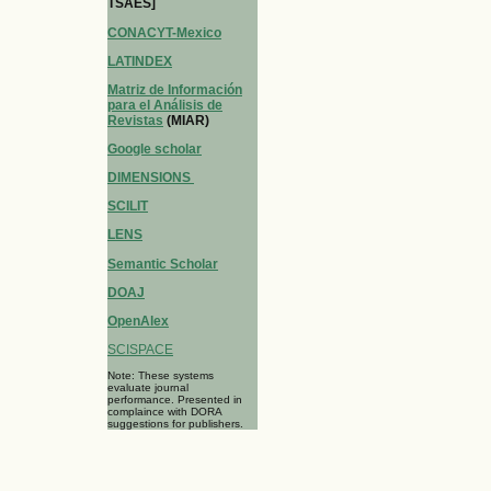
TSAES]
CONACYT-Mexico
LATINDEX
Matriz de Información
para el Análisis de
Revistas
(MIAR)
Google scholar
DIMENSIONS
SCILIT
LENS
Semantic Scholar
DOAJ
OpenAlex
SCISPACE
Note: These systems
evaluate journal
performance. Presented in
complaince with DORA
suggestions for publishers.