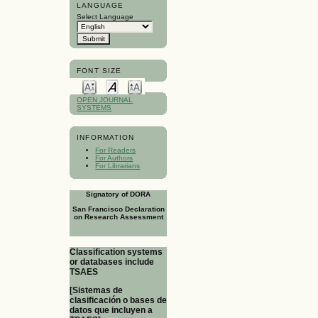
LANGUAGE
Select Language
FONT SIZE
OPEN JOURNAL
SYSTEMS
INFORMATION
For Readers
For Authors
For Librarians
Signatory of DORA
San Francisco Declaration
on Research Assessment
Classification systems
or databases include
TSAES
[Sistemas de
clasificación o bases de
datos que incluyen a