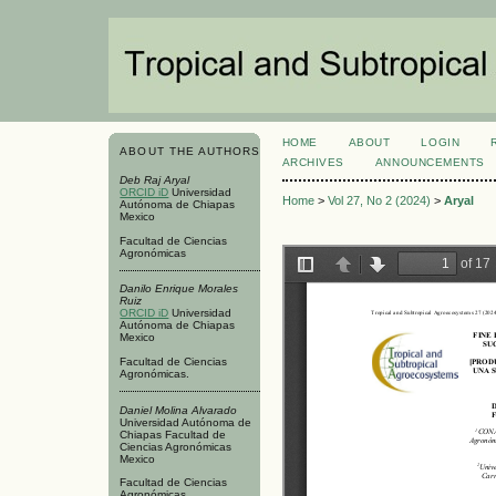
HOME
ABOUT
LOGIN
ABOUT THE AUTHORS
ARCHIVES
ANNOUNCEMENTS
Deb Raj Aryal
ORCID iD
Universidad
Home
>
Vol 27, No 2 (2024)
>
Aryal
Autónoma de Chiapas
Mexico
Facultad de Ciencias
Agronómicas
Danilo Enrique Morales
Ruiz
ORCID iD
Universidad
Autónoma de Chiapas
Mexico
Facultad de Ciencias
Agronómicas.
Daniel Molina Alvarado
Universidad Autónoma de
Chiapas Facultad de
Ciencias Agronómicas
Mexico
Facultad de Ciencias
Agronómicas