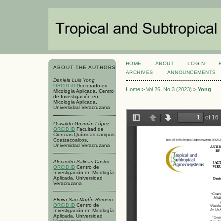
HOME
ABOUT
LOGIN
ABOUT THE AUTHORS
ARCHIVES
ANNOUNCEMENTS
Daniela Luis Yong
ORCID iD
Doctorado en
Home
>
Vol 26, No 3 (2023)
>
Yong
Micología Aplicada, Centro
de Investigación en
Micología Aplicada,
Universidad Veracruzana
Oswaldo Guzmán López
ORCID iD
Facultad de
Ciencias Químicas campus
Coatzacoalcos,
Universidad Veracruzana
Alejandro Salinas Castro
ORCID iD
Centro de
Investigación en Micología
Aplicada, Universidad
Veracruzana
Elmira San Martín Romero
ORCID iD
Centro de
Investigación en Micología
Aplicada, Universidad