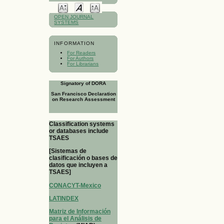
OPEN JOURNAL
SYSTEMS
INFORMATION
For Readers
For Authors
For Librarians
Signatory of DORA
San Francisco Declaration
on Research Assessment
Classification systems
or databases include
TSAES
[Sistemas de
clasificación o bases de
datos que incluyen a
TSAES]
CONACYT-Mexico
LATINDEX
Matriz de Información
para el Análisis de