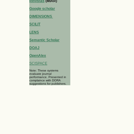
Revistas
(MIAR)
Google scholar
DIMENSIONS
SCILIT
LENS
Semantic Scholar
DOAJ
OpenAlex
SCISPACE
Note: These systems
evaluate journal
performance. Presented in
complaince with DORA
suggestions for publishers.