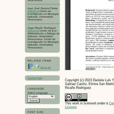
Veracruzana
Juan José Zamora Palma
ORCID iD
Centro de
Investigación en Micología
Aplicada, Universidad
Veracruzana
Jorge Ricaño Rodríguez
ORCID iD
Centro de Eco-
Alfabetización y Diálogo de
Saberes, Universidad
Veracruzana; Centro de
Investigación en Micología
Aplicada, Universidad
Veracruzana;
RELATED ITEMS
Show all
Journal Help
Copyright (c) 2023 Daniela Luis
Salinas Castro, Elmira San Mar
Ricaño Rodríguez
LANGUAGE
Select Language
This work is licensed under a
Cre
License
.
FONT SIZE