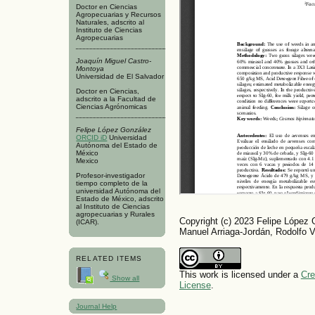
Doctor en Ciencias
Agropecuarias y Recursos
Naturales, adscrito al
Instituto de Ciencias
Agropecuarias
Joaquín Miguel Castro-
Montoya
Universidad de El Salvador
Doctor en Ciencias,
adscrito a la Facultad de
Ciencias Agrónomicas
Felipe López González
ORCID iD
Universidad
Autónoma del Estado de
México
Mexico
Profesor-investigador
tiempo completo de la
universidad Autónoma del
Estado de México, adscrito
al Instituto de Ciencias
agropecuarias y Rurales
Copyright (c) 2023 Felipe López
(ICAR).
Manuel Arriaga-Jordán, Rodolfo 
RELATED ITEMS
This work is licensed under a
Cre
Show all
License
.
Journal Help