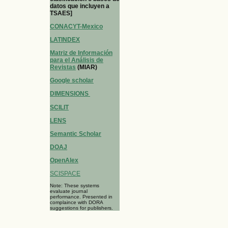
datos que incluyen a
TSAES]
CONACYT-Mexico
LATINDEX
Matriz de Información
para el Análisis de
Revistas
(MIAR)
Google scholar
DIMENSIONS
SCILIT
LENS
Semantic Scholar
DOAJ
OpenAlex
SCISPACE
Note: These systems
evaluate journal
performance. Presented in
complaince with DORA
suggestions for publishers.