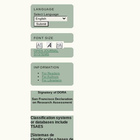
LANGUAGE
Select Language
FONT SIZE
OPEN JOURNAL
SYSTEMS
INFORMATION
For Readers
For Authors
For Librarians
Signatory of DORA
San Francisco Declaration
on Research Assessment
Classification systems
or databases include
TSAES
[Sistemas de
clasificación o bases de