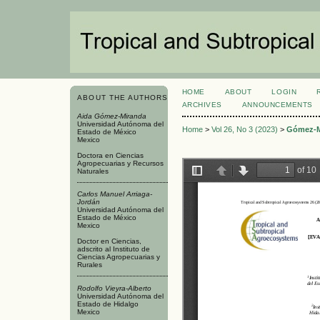
HOME
ABOUT
LOGIN
ABOUT THE AUTHORS
ARCHIVES
ANNOUNCEMENTS
Aida Gómez-Miranda
Universidad Autónoma del
Home
>
Vol 26, No 3 (2023)
>
Gómez-M
Estado de México
Mexico
Doctora en Ciencias
Agropecuarias y Recursos
Naturales
Carlos Manuel Arriaga-
Jordán
Universidad Autónoma del
Estado de México
Mexico
Doctor en Ciencias,
adscrito al Instituto de
Ciencias Agropecuarias y
Rurales
Rodolfo Vieyra-Alberto
Universidad Autónoma del
Estado de Hidalgo
Mexico