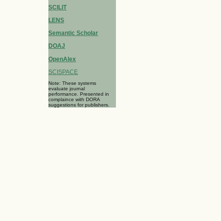
SCILIT
LENS
Semantic Scholar
DOAJ
OpenAlex
SCISPACE
Note: These systems
evaluate journal
performance. Presented in
complaince with DORA
suggestions for publishers.