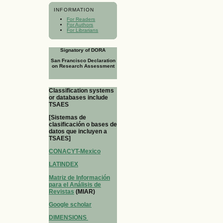
INFORMATION
For Readers
For Authors
For Librarians
Signatory of DORA
San Francisco Declaration
on Research Assessment
Classification systems
or databases include
TSAES
[Sistemas de
clasificación o bases de
datos que incluyen a
TSAES]
CONACYT-Mexico
LATINDEX
Matriz de Información
para el Análisis de
Revistas
(MIAR)
Google scholar
DIMENSIONS