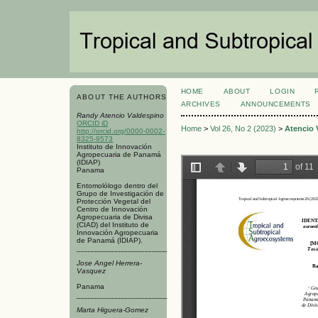
HOME
ABOUT
LOGIN
ABOUT THE AUTHORS
ARCHIVES
ANNOUNCEMENTS
Randy Atencio Valdespino
ORCID iD
Home
>
Vol 26, No 2 (2023)
>
Atencio 
http://orcid.org/0000-0002-
8325-9573
Instituto de Innovación
Agropecuaria de Panamá
(IDIAP)
Panama
Entomolólogo dentro del
Grupo de Investigación de
Protección Vegetal del
Centro de Innovación
Agropecuaria de Divisa
(CIAD) del Instituto de
Innovación Agropecuaria
de Panamá (IDIAP).
Jose Angel Herrera-
Vasquez
Panama
Marta Higuera-Gomez