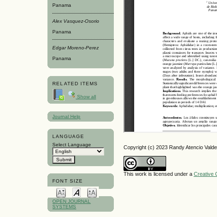
Panama
Alex Vasquez-Osorio
Panama
Edgar Moreno-Perez
Panama
RELATED ITEMS
Show all
Journal Help
LANGUAGE
Select Language
Copyright (c) 2023 Randy Atencio Vald
This work is licensed under a
Creative 
FONT SIZE
OPEN JOURNAL
SYSTEMS