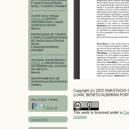
E INVESTIGACIÓNSNI
NIVEL II.PERFIL PROMEP
Xochitl Jasso-Arriaga
ORCID iD
CENTRO
UNIVERSITARIO UAEM
TEMASCALTEPEC
Mexico
PROFESORA DE TIEMPO
COMPLETODEPARTEMENTO
DE INVESTIGACIÓNSNI
NIVEL
CANDIDATAPERFIEL
PROMEP
Anastacio Garcia-Martinez
ORCID iD
UNIVERSIDAD
AUTÓNOMA DEL ESTADO
DE MÉXICO
Mexico
DEPARTAMENTO DE
INVESTIGACIÓN.PRODUCCIÓN
ANIMAL
Copyright (c) 2022 ANASTACI
LIJAN, BENITO ALBRRÁN POR
RELATED ITEMS
Show all
This work is licensed under a
Cre
License
.
Journal Help