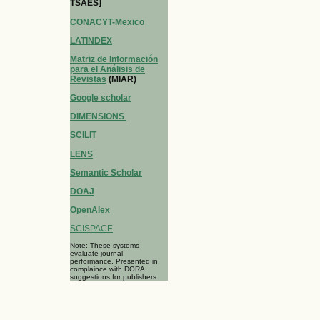
TSAES]
CONACYT-Mexico
LATINDEX
Matriz de Información
para el Análisis de
Revistas
(MIAR)
Google scholar
DIMENSIONS
SCILIT
LENS
Semantic Scholar
DOAJ
OpenAlex
SCISPACE
Note: These systems
evaluate journal
performance. Presented in
complaince with DORA
suggestions for publishers.