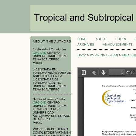
HOME
ABOUT
LOGIN
ABOUT THE AUTHORS
ARCHIVES
ANNOUNCEMENTS
Leslie Arbeli Cruz-Lujan
ORCID iD
CENTRO
Home
>
Vol 26, No 1 (2023)
>
Cruz-Luj
UNIVERSITARIO UAEM
TEMASCALTEPEC
Mexico
LICENCIADA EN
TURISMOPROFESORA DE
ASIGNATURA EN LA
LICENCIATIRA DE
TURISMO. CENTRO
UNIVERSITARIO UAEM
TEMASCALTEPEC
Benito Albarran-Portillo
ORCID iD
CENTRO
UNIVERSITARIO UAEM
TEMASCALTEPEC.
UNIVERSIDAD
AUTÓNOMA DEL ESTADO
DE MÉXICO
Mexico
PROFESOR DE TIEMPO
COMPLETODEPARTAMENTO
DE PRODUCCIÓN ANIMAL