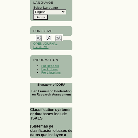
LANGUAGE
Select Language
FONT SIZE
OPEN JOURNAL
SYSTEMS
INFORMATION
For Readers
For Authors
For Librarians
Signatory of DORA
San Francisco Declaration
on Research Assessment
Classification systems
or databases include
TSAES
[Sistemas de
clasificación o bases de
datos que incluyen a