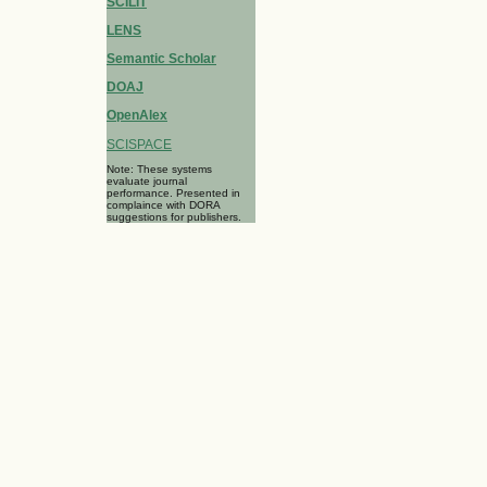
SCILIT
LENS
Semantic Scholar
DOAJ
OpenAlex
SCISPACE
Note: These systems
evaluate journal
performance. Presented in
complaince with DORA
suggestions for publishers.