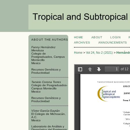
HOME
ABOUT
LOGIN
ABOUT THE AUTHORS
ARCHIVES
ANNOUNCEMENTS
Fanny Hernández
Mendoza
Home
>
Vol 24, No 2 (2021)
>
Hernánd
Colegio de
Postgraduados, Campus
Montecillo
Mexico
Recursos Genéticos y
Productividad
Tarsicio Corona Torres
Colegio de Posgraduados-
Campus Montecillo
Mexico
Recursos Genéticos y
Productividad
Víctor García-Gaytán
El Colegio de Michoacán,
A.C.
Mexico
Laboratorio de Análisis y
Diagnóstico del Patrimonio