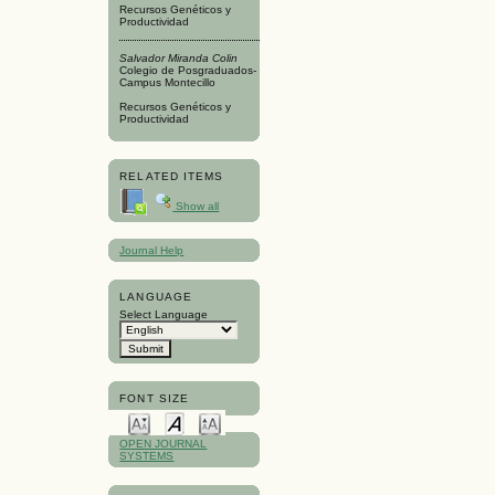
Recursos Genéticos y
Productividad
Salvador Miranda Colin
Colegio de Posgraduados-
Campus Montecillo
Recursos Genéticos y
Productividad
RELATED ITEMS
Show all
Journal Help
LANGUAGE
Select Language
FONT SIZE
OPEN JOURNAL
SYSTEMS