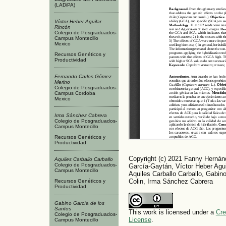
(LADiPA)
Víctor Heber Aguilar
Rincón
Colegio de Posgraduados-
Campus Montecillo
Mexico
Recursos Genéticos y
Productividad
Fernando Carlos Gómez
Merino
Colegio de Posgraduados-
Campus Cordoba
Mexico
Irma Sánchez Cabrera
Colegio de Posgraduados-
Campus Montecillo
Recursos Genéticos y
Productividad
Copyright (c) 2021 Fanny Hernán
Aquiles Carballo Carballo
Colegio de Posgraduados-
García-Gaytán, Víctor Heber Agu
Campus Montecillo
Aquiles Carballo Carballo, Gabin
Colin, Irma Sánchez Cabrera
Recursos Genéticos y
Productividad
Gabino García de los
Santos
This work is licensed under a
Cre
Colegio de Posgraduados-
License
.
Campus Montecillo