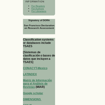
INFORMATION
For Readers
For Authors
For Librarians
Signatory of DORA
San Francisco Declaration
on Research Assessment
Classification systems
or databases include
TSAES
[Sistemas de
clasificación o bases de
datos que incluyen a
TSAES]
CONACYT-Mexico
LATINDEX
Matriz de Información
para el Análisis de
Revistas
(MIAR)
Google scholar
DIMENSIONS