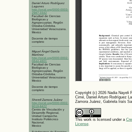
Daniel Arturo Rodríguez
Lagunes
http://orcid.org/0000-0003-
2987-3342
Facultad de Ciencias
Biológicas y
Agropecuarias. Región
Orizaba-Córdoba.
Universidad Veracruzana.
Mexico
Docente de tiempo
completo
Miguel Ángel García
Martínez
http://orcid.org/0000-0002-
0644-4601
Facultad de Ciencias
Biológicas y
Agropecuarias. Región
Orizaba-Córdoba.
Universidad Veracruzana
Mexico
Docente de tiempo
completo
Copyright (c) 2026 Nadia Nayeli 
Cimé, Daniel Arturo Rodríguez La
Sherell Zamora Juárez
Zamora Juárez, Gabriela Iraís Sa
http://orcid.org/0000-0002-
9019-8422
Centro de Vinculación y
Desarrollo Regional,
Unidad Campeche.
This work is licensed under a
Cre
Instituto Politécnico
Nacional.
License
.
Mexico
Subdirectora de Servicios