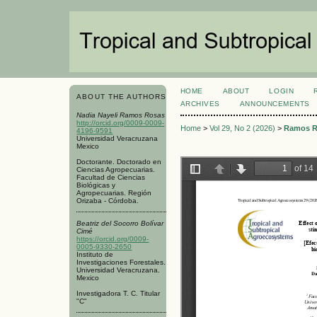
HOME
ABOUT
LOGIN
ABOUT THE AUTHORS
ARCHIVES
ANNOUNCEMENTS
Nadia Nayeli Ramos Rosas
http://orcid.org/0009-0009-
Home
>
Vol 29, No 2 (2026)
>
Ramos R
4196-9591
Universidad Veracruzana
Mexico
Doctorante. Doctorado en
Ciencias Agropecuarias.
Facultad de Ciencias
Biológicas y
Agropecuarias. Región
Orizaba - Córdoba.
Beatriz del Socorro Bolívar
Cimé
https://orcid.org/0009-
0005-9330-2650
Instituto de
Investigaciones Forestales.
Universidad Veracruzana.
Mexico
Investigadora T. C. Titular
"C"