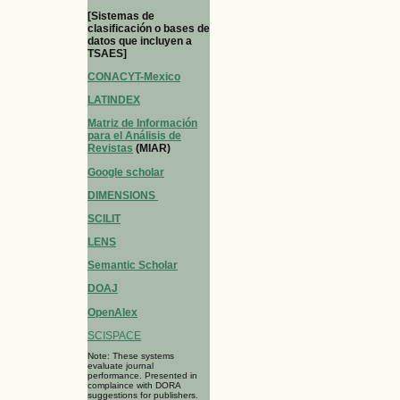
[Sistemas de
clasificación o bases de
datos que incluyen a
TSAES]
CONACYT-Mexico
LATINDEX
Matriz de Información
para el Análisis de
Revistas
(MIAR)
Google scholar
DIMENSIONS
SCILIT
LENS
Semantic Scholar
DOAJ
OpenAlex
SCISPACE
Note: These systems
evaluate journal
performance. Presented in
complaince with DORA
suggestions for publishers.