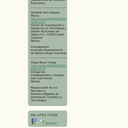
Educativos
Gabriela Iraís Salazar
Rivera
http://orcid.org/0000-0003-
3292-3013
Centro de Investigación y
Asistencia en Tecnología y
Diseño del Estado de
Jalisco A.C. CIATEJ sede
Zapopan
Mexico
Investigadora
Asociada.Departamento
de Biotecnología Industrial
Ángel Bravo Vinaja
http://orcid.org/0000-0001-
8806-0275
Colegio de
Postgraduados, Campus
San Luis Potosí.
Mexico
Responsable de los
Recursos y
Servicios Digitales de
Información Científica y
Tecnológica
RELATED ITEMS
Show all