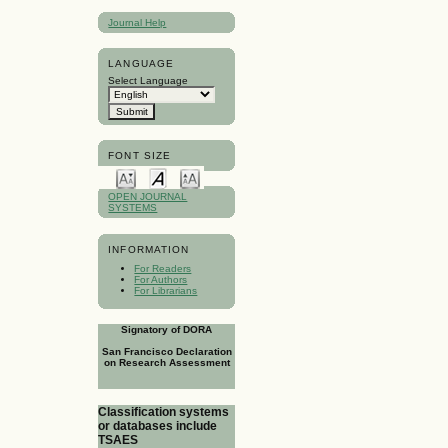
Journal Help
LANGUAGE
Select Language
FONT SIZE
OPEN JOURNAL
SYSTEMS
INFORMATION
For Readers
For Authors
For Librarians
Signatory of DORA
San Francisco Declaration
on Research Assessment
Classification systems
or databases include
TSAES