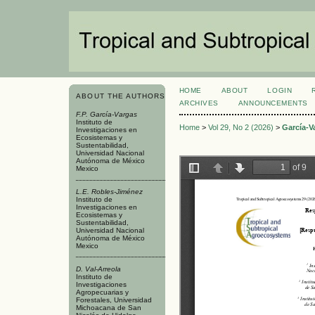
HOME
ABOUT
LOGIN
ABOUT THE AUTHORS
ARCHIVES
ANNOUNCEMENTS
F.P. García-Vargas
Instituto de
Home
>
Vol 29, No 2 (2026)
>
García-V
Investigaciones en
Ecosistemas y
Sustentabilidad,
Universidad Nacional
Autónoma de México
Mexico
L.E. Robles-Jiménez
Instituto de
Investigaciones en
Ecosistemas y
Sustentabilidad,
Universidad Nacional
Autónoma de México
Mexico
D. Val-Arreola
Instituto de
Investigaciones
Agropecuarias y
Forestales, Universidad
Michoacana de San