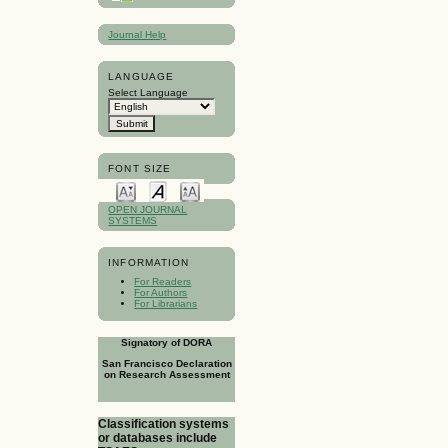
Journal Help
LANGUAGE
Select Language
FONT SIZE
OPEN JOURNAL
SYSTEMS
INFORMATION
For Readers
For Authors
For Librarians
Signatory of DORA
San Francisco Declaration
on Research Assessment
Classification systems
or databases include