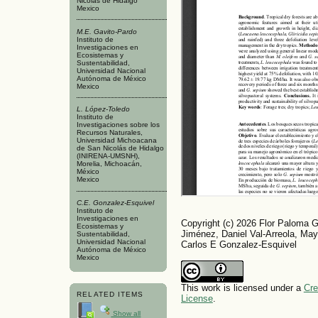
Nicolás de Hidalgo
Mexico
M.E. Gavito-Pardo
Instituto de
Investigaciones en
Ecosistemas y
Sustentabilidad,
Universidad Nacional
Autónoma de México
Mexico
L. López-Toledo
Instituto de
Investigaciones sobre los
Recursos Naturales,
Universidad Michoacana
de San Nicolás de Hidalgo
(INIRENA-UMSNH),
Morelia, Michoacán,
México
Mexico
C.E. Gonzalez-Esquivel
Instituto de
Investigaciones en
Copyright (c) 2026 Flor Paloma 
Ecosistemas y
Jiménez, Daniel Val-Arreola, May
Sustentabilidad,
Universidad Nacional
Carlos E Gonzalez-Esquivel
Autónoma de México
Mexico
This work is licensed under a
Cre
RELATED ITEMS
License
.
Show all