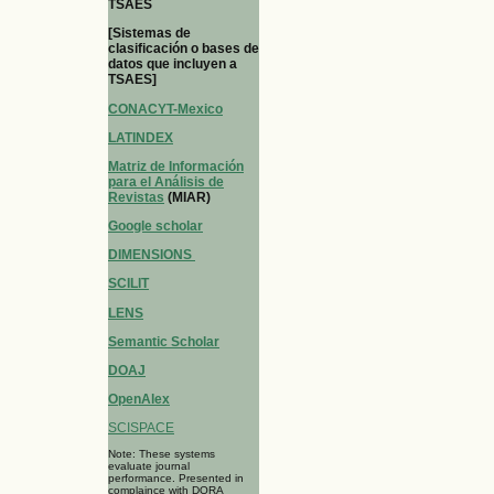
TSAES
[Sistemas de
clasificación o bases de
datos que incluyen a
TSAES]
CONACYT-Mexico
LATINDEX
Matriz de Información
para el Análisis de
Revistas
(MIAR)
Google scholar
DIMENSIONS
SCILIT
LENS
Semantic Scholar
DOAJ
OpenAlex
SCISPACE
Note: These systems
evaluate journal
performance. Presented in
complaince with DORA