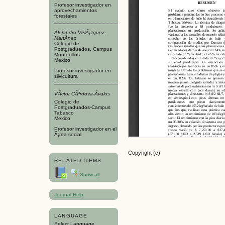
Profesor investigador en
aprovechamientos
forestales
Alejandro VelÃ¡zquez-
MartÃ­nez
Colegio de
Postgraduados, Campus
Montecillos
Mexico
Profesor investigador en
silvicultura
VÃ­ctor CÃ³rdova-Ãvalos
Colegio de
Postgraduados-Campus
Tabasco
Mexico
Profesor investigador en el
Ã¡rea social
Copyright (c)
RELATED ITEMS
Show all
Journal Help
LANGUAGE
Select Language