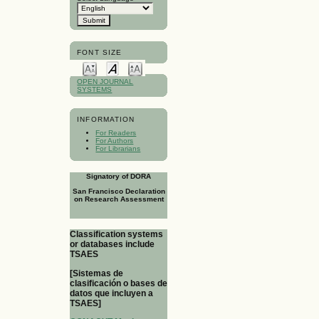
FONT SIZE
OPEN JOURNAL
SYSTEMS
INFORMATION
For Readers
For Authors
For Librarians
Signatory of DORA
San Francisco Declaration
on Research Assessment
Classification systems
or databases include
TSAES
[Sistemas de
clasificación o bases de
datos que incluyen a
TSAES]