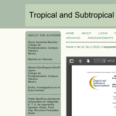
HOME
ABOUT
LOGIN
ABOUT THE AUTHORS
ARCHIVES
ANNOUNCEMENTS
Heyra Izquierdo-Bautista
Colegio de
Home
>
Vol 14, No 2 (2011)
>
Izquierd
Postgraduados, Campus
Tabasco
Mexico
Maestra en Ciencias
Marivel DomÃ­nguez-DomÃ­
nguez
Colegio de
Postgraduados, Campus
Tabasco
Mexico
Profra. Investigadora en el
Ã¡rea forestal
Pablo MartÃ­nez-Zurimendi
Universidad de Valladolid,
E. T. S. de ingenierÃ­a
Agrarias. Depto. Prod.
Veg. Recursos Forestales
Spain