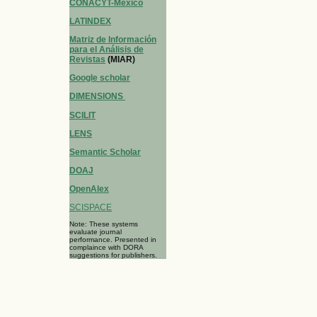
CONACYT-Mexico
LATINDEX
Matriz de Información
para el Análisis de
Revistas
(MIAR)
Google scholar
DIMENSIONS
SCILIT
LENS
Semantic Scholar
DOAJ
OpenAlex
SCISPACE
Note: These systems
evaluate journal
performance. Presented in
complaince with DORA
suggestions for publishers.