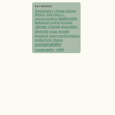
KEYWORDS
Agroforestry
Climate change
Mexico.
Zea mays L.
biodiversity
agroecosystems
biological control
biomass
climate change
digestibility
diversity
growth
goats
performance
livestock
maize
sheep
productivity
sustainability
yield
sustainability.