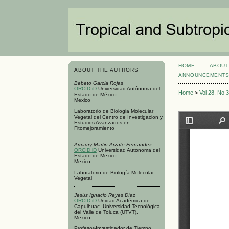
HOME
ABOUT
ABOUT THE AUTHORS
ANNOUNCEMENT
Bebeto Garcia Rojas
ORCID iD
Universidad Autónoma del
Home
>
Vol 28, No 
Estado de México
Mexico
Laboratorio de Biologia Molecular
Vegetal del Centro de Investigacion y
Estudios Avanzados en
Fitomejoramiento
Amaury Martin Arzate Fernandez
ORCID iD
Universidad Autonoma del
Estado de Mexico
Mexico
Laboratorio de Biología Molecular
Vegetal
Jesús Ignacio Reyes Díaz
ORCID iD
Unidad Académica de
Capulhuac. Universidad Tecnológica
del Valle de Toluca (UTVT).
Mexico
Profesor-Investigador de Tiempo