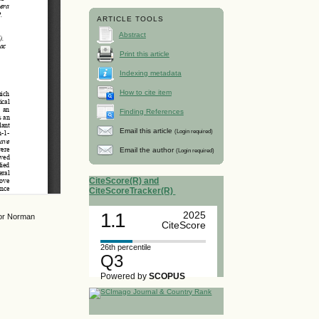
ARTICLE TOOLS
Abstract
Print this article
Indexing metadata
How to cite item
Finding References
Email this article
(Login required)
Email the author
(Login required)
CiteScore(R) and
CiteScoreTracker(R)
1.1
2025
tor Norman
CiteScore
26th percentile
Q3
Powered by
SCOPUS