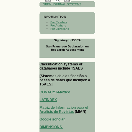
OPEN JOURNAL SYSTEMS
INFORMATION
For Readers
For Authors
For Librarians
Signatory of DORA
San Francisco Declaration on
Research Assessment
Classification systems or
databases include TSAES
[Sistemas de clasificación o
bases de datos que incluyen a
TSAES]
CONACYT-Mexico
LATINDEX
Matriz de Información para el
Análisis de Revistas
(MIAR)
Google scholar
DIMENSIONS