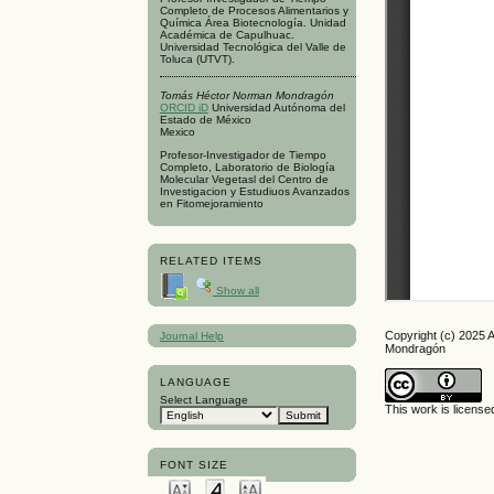
Completo de Procesos Alimentarios y
Química Área Biotecnología. Unidad
Académica de Capulhuac.
Universidad Tecnológica del Valle de
Toluca (UTVT).
Tomás Héctor Norman Mondragón
ORCID iD
Universidad Autónoma del
Estado de México
Mexico
Profesor-Investigador de Tiempo
Completo, Laboratorio de Biología
Molecular Vegetasl del Centro de
Investigacion y Estudiuos Avanzados
en Fitomejoramiento
RELATED ITEMS
Show all
Copyright (c) 2025
Journal Help
Mondragón
LANGUAGE
Select Language
This work is licens
FONT SIZE