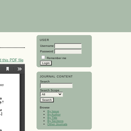
USER
Username
Password
Remember me
 this PDF file
JOURNAL CONTENT
Search
Search Scope
Browse
By Issue
By Author
By Title
By Sections
Other Journals