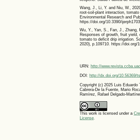
Wang, J., Li, Y. and Niu, W., 2020.
root-soil-plant interaction, tomato
Environmental Research and Publi
https://doi.org/10.3390/ijerph170
Wu, Y., Yan, S., Fan, J., Zhang, 
Responses of growth, fruit yield,
tomato to deficit drip irrigation. 
2020), p.109710. https://doi.org/
URN:
http://www.revista.ccba.u
DOI:
http://dx.doi.org/10.56369/
Copyright (c) 2025 Luis Eduardo
Cabrera-De la Fuente, Mario Roc
Ramírez, Rafael Delgado-Martín
This work is licensed under a
Cre
License
.