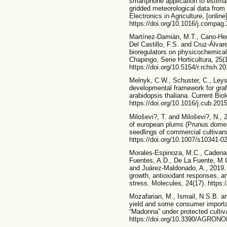
smartphone application to estimat
gridded meteorological data f
Electronics in Agriculture, [onlin
https://doi.org/10.1016/j.compag
Martínez-Damián, M.T., Cano-He
Del Castillo, F.S. and Cruz-Álvar
bioregulators on physicochemical 
Chapingo, Serie Horticultura, 25(
https://doi.org/10.5154/r.rchsh.2
Melnyk, C.W., Schuster, C., Leys
developmental framework for graf
arabidopsis thaliana. Current Bio
https://doi.org/10.1016/j.cub.201
Miloševi?, T. and Miloševi?, N., 
of european plums (Prunus domest
seedlings of commercial cultivar
https://doi.org/10.1007/s10341-0
Morales-Espinoza, M.C., Cadenas
Fuentes, A.D., De La Fuente, M.
and Juárez-Maldonado, A., 2019.
growth, antioxidant responses, an
stress. Molecules, 24(17). https
Mozafarian, M., Ismail, N.S.B. a
yield and some consumer important
“Madonna” under protected cultiv
https://doi.org/10.3390/AGRO