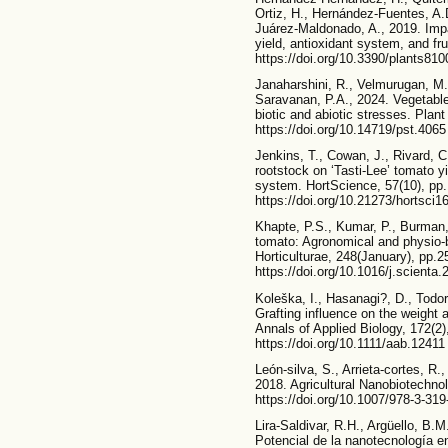
Ortiz, H., Hernández-Fuentes, A.
Juárez-Maldonado, A., 2019. Imp
yield, antioxidant system, and fru
https://doi.org/10.3390/plants81
Janaharshini, R., Velmurugan, M.
Saravanan, P.A., 2024. Vegetable
biotic and abiotic stresses. Plan
https://doi.org/10.14719/pst.4065
Jenkins, T., Cowan, J., Rivard, C
rootstock on ‘Tasti-Lee’ tomato yi
system. HortScience, 57(10), pp
https://doi.org/10.21273/hortsci1
Khapte, P.S., Kumar, P., Burman, 
tomato: Agronomical and physio-b
Horticulturae, 248(January), pp.
https://doi.org/10.1016/j.scienta
Koleška, I., Hasanagi?, D., Todor
Grafting influence on the weight a
Annals of Applied Biology, 172(2
https://doi.org/10.1111/aab.12411
León-silva, S., Arrieta-cortes, R
2018. Agricultural Nanobiotechnol
https://doi.org/10.1007/978-3-31
Lira-Saldivar, R.H., Argüello, B.M
Potencial de la nanotecnología en 