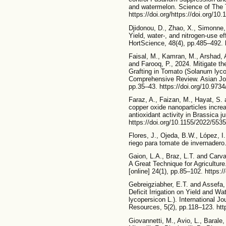
and watermelon. Science of The T
https://doi.org/https://doi.org/10
Djidonou, D., Zhao, X., Simonne,
Yield, water-, and nitrogen-use ef
HortScience, 48(4), pp.485–492. h
Faisal, M., Kamran, M., Arshad,
and Farooq, P., 2024. Mitigate th
Grafting in Tomato (Solanum lyco
Comprehensive Review. Asian Jou
pp.35–43. https://doi.org/10.9734
Faraz, A., Faizan, M., Hayat, S. a
copper oxide nanoparticles incre
antioxidant activity in Brassica 
https://doi.org/10.1155/2022/553
Flores, J., Ojeda, B.W., López, I
riego para tomate de invernadero
Gaion, L.A., Braz, L.T. and Carva
A Great Technique for Agriculture
[online] 24(1), pp.85–102. https
Gebreigziabher, E.T. and Assefa,
Deficit Irrigation on Yield and W
lycopersicon L.). International Jo
Resources, 5(2), pp.118–123. http
Giovannetti, M., Avio, L., Barale, 