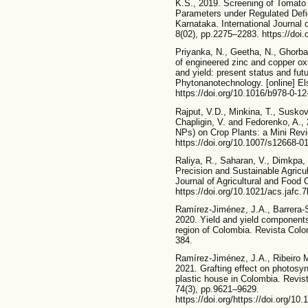
K.S., 2019. Screening of Tomato 
Parameters under Regulated Defici
Karnataka. International Journal 
8(02), pp.2275–2283. https://doi
Priyanka, N., Geetha, N., Ghorb
of engineered zinc and copper oxi
and yield: present status and fut
Phytonanotechnology. [online] El
https://doi.org/10.1016/b978-0-1
Rajput, V.D., Minkina, T., Suskov
Chapligin, V. and Fedorenko, A.,
NPs) on Crop Plants: a Mini Rev
https://doi.org/10.1007/s12668-0
Raliya, R., Saharan, V., Dimkpa, 
Precision and Sustainable Agricu
Journal of Agricultural and Food
https://doi.org/10.1021/acs.jafc.
Ramírez-Jiménez, J.A., Barrera-
2020. Yield and yield components
region of Colombia. Revista Colo
384.
Ramírez-Jiménez, J.A., Ribeiro M
2021. Grafting effect on photosyn
plastic house in Colombia. Revis
74(3), pp.9621–9629.
https://doi.org/https://doi.org/1