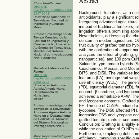
Abstract
Efraín Neri-Ramírez
ORCID iD
http://orcid.org/0000-0003-
Background: Tomatoes, as a nutr
1547-9942
antioxidants, play a significant ro
Universidad Autónoma de
Tamaulipas, Facultad de
Integrating advanced agricultural
Ingeniería y Ciencias
instead of traditional fertilizers, 
Mexico
irrigation, offers a promising appr
Profesor Investistigador de
Nevertheless, addressing the chal
Tiempo Completo de la
concern in modern agriculture. Ob
Facultad de Ingeniería y
Ciencias de la Universidad
fruit quality of grafted tomato hyb
Autónoma de Tamaulipas.
with the application of copper na
Miembro del Sistema
analyzes the effect of grafting,
Nacional de Investigadores
Nivel Candidato.
nanoparticles), and 100 ppm CuNP
Saladette-type tomato hybrids (S
Cuauhtémoc, Mesías, and Moctezum
Marcelino Cabrera-de La
Fuente
DI75, and DI50. The variables in
ORCID iD
leaf area (LA), average fruit weig
http://orcid.org/0000-0002-
3292-2793
use efficiency (WUE). The general
Universidad Autónoma
(PD), equatorial diameter (ED), fr
Agraria Antonio Narro,
content, β-carotene, and lycopen
Departamento de
Horticultura.
achieved a remarkable AFW. The
Mexico
and lycopene contents. Grafted
FF. The use of CuNPs induced a 
Profesor Investistigador de
Tiempo de la Universidad
lycopene. The DI50 affected PH
Autónoma Agraria Antonio
increasing TSS and lycopene conte
Narro en el Departamento
de Horticultura. Miembro
grafted tomato plants is compensa
del Sistema Nacional de
Conclusion: Grafting is a highly e
Investigadores Nivel I
while the application of CuNPs sign
Furthermore, employing deficit i
Mario Rocandio-Rodríguez
efficiency, improving specific qua