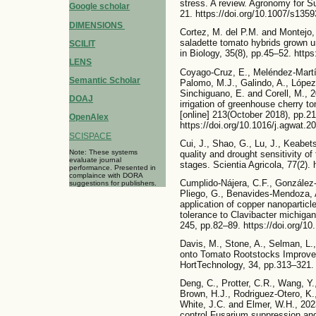
stress. A review. Agronomy for S
Google scholar
21. https://doi.org/10.1007/s135
DIMENSIONS
Cortez, M. del P.M. and Montejo,
saladette tomato hybrids grown
SCILIT
in Biology, 35(8), pp.45–52. http
LENS
Coyago-Cruz, E., Meléndez-Martíne
Semantic Scholar
Palomo, M.J., Galindo, A., López-P
Sinchiguano, E. and Corell, M., 2
DOAJ
irrigation of greenhouse cherry 
[online] 213(October 2018), pp.2
OpenAlex
https://doi.org/10.1016/j.agwat.2
SCISPACE
Cui, J., Shao, G., Lu, J., Keabe
Note: These systems
quality and drought sensitivity of
evaluate journal
stages. Scientia Agricola, 77(2).
performance. Presented in
complaince with DORA
Cumplido-Nájera, C.F., González-
suggestions for publishers.
Pliego, G., Benavides-Mendoza, 
application of copper nanoparticl
tolerance to Clavibacter michigan
245, pp.82–89. https://doi.org/10
Davis, M., Stone, A., Selman, L.,
onto Tomato Rootstocks Improve
HortTechnology, 34, pp.313–321
Deng, C., Protter, C.R., Wang, Y.
Brown, H.J., Rodriguez-Otero, K.
White, J.C. and Elmer, W.H., 2
control Fusarium suppression and n