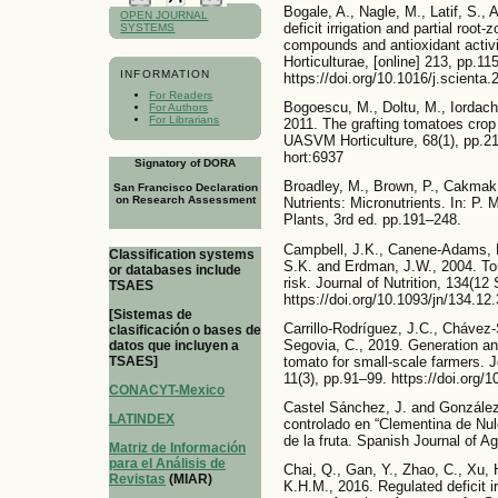
Bogale, A., Nagle, M., Latif, S., 
OPEN JOURNAL
deficit irrigation and partial root-
SYSTEMS
compounds and antioxidant activit
Horticulturae, [online] 213, pp.11
INFORMATION
https://doi.org/10.1016/j.scienta
For Readers
Bogoescu, M., Doltu, M., Iordache
For Authors
For Librarians
2011. The grafting tomatoes crop 
UASVM Horticulture, 68(1), pp.2
hort:6937
Signatory of DORA
Broadley, M., Brown, P., Cakmak,
San Francisco Declaration
on Research Assessment
Nutrients: Micronutrients. In: P. 
Plants, 3rd ed. pp.191–248.
Campbell, J.K., Canene-Adams, K.
Classification systems
S.K. and Erdman, J.W., 2004. To
or databases include
risk. Journal of Nutrition, 134(1
TSAES
https://doi.org/10.1093/jn/134.12
[Sistemas de
Carrillo-Rodríguez, J.C., Chávez-
clasificación o bases de
Segovia, C., 2019. Generation an
datos que incluyen a
TSAES]
tomato for small-scale farmers. 
11(3), pp.91–99. https://doi.org/
CONACYT-Mexico
Castel Sánchez, J. and González 
LATINDEX
controlado en “Clementina de Nule
de la fruta. Spanish Journal of Ag
Matriz de Información
para el Análisis de
Chai, Q., Gan, Y., Zhao, C., Xu,
Revistas
(MIAR)
K.H.M., 2016. Regulated deficit ir