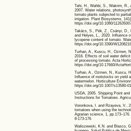
Tahi, H., Wahbi, S., Wakrim, R., 
2007. Water relations, photosynth
tomato plants subjected to partial
irrigation. Plant Biosystems, 141
https://doi.org/10.1080/1126350
Takács, S., Pék, Z., Csányi, D.,
and Helyes, L., 2020. Influence o
lycopene content of tomato. Wate
https://doi.org/10.3390/W120821
Turhan, A., Kuscu, H., Ozmen, N.,
2016. Effects of soil water deficit
of processing tomato. Acta Hortic
https://doi.org/10.17660/ActaHor
Turhan, A., Ozmen, N., Kuscu, H.
Influence of rootstocks on yield a
watermelon. Horticulture Environ
https://doi.org/10.1007/s13580-0
USDA, 2005. Shipping Point and 
Instructions for Tomatoes. Agricu
Voronkova, I. and Rzayeva, V., 2
tomatoes when using the technolog
Agrarian science, 1, pp.173–176.
8-173-176
Waliszewski, K.N. and Blasco, G.
licopeno. Salud Publica de Mexic