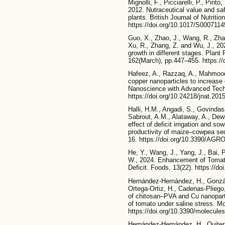
Mignolli, F., Picciarelli, P., Pint
2012. Nutraceutical value and saf
plants. British Journal of Nutriti
https://doi.org/10.1017/S000711
Guo, X., Zhao, J., Wang, R., Zhan
Xu, R., Zhang, Z. and Wu, J., 20
growth in different stages. Plant
162(March), pp.447–455. https://
Hafeez, A., Razzaq, A., Mahmood,
copper nanoparticles to increase 
Nanoscience with Advanced Techn
https://doi.org/10.24218/jnat.201
Halli, H.M., Angadi, S., Govinda
Sabrout, A.M., Alataway, A., Dewi
effect of deficit irrigation and
productivity of maize–cowpea seq
16. https://doi.org/10.3390/A
He, Y., Wang, J., Yang, J., Bai, P
W., 2024. Enhancement of Tomato
Deficit. Foods, 13(22). https://d
Hernández-Hernández, H., Gonzá
Ortega-Ortiz, H., Cadenas-Pliego
of chitosan–PVA and Cu nanoparti
of tomato under saline stress. Mo
https://doi.org/10.3390/molecul
Hernández-Hernández, H., Quiteri