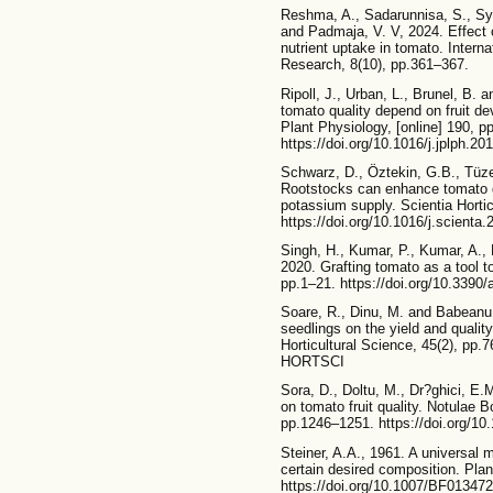
Reshma, A., Sadarunnisa, S., Sy
and Padmaja, V. V, 2024. Effect o
nutrient uptake in tomato. Intern
Research, 8(10), pp.361–367.
Ripoll, J., Urban, L., Brunel, B. a
tomato quality depend on fruit d
Plant Physiology, [online] 190, p
https://doi.org/10.1016/j.jplph.20
Schwarz, D., Öztekin, G.B., Tüze
Rootstocks can enhance tomato gr
potassium supply. Scientia Hortic
https://doi.org/10.1016/j.scienta
Singh, H., Kumar, P., Kumar, A., 
2020. Grafting tomato as a tool t
pp.1–21. https://doi.org/10.339
Soare, R., Dinu, M. and Babeanu,
seedlings on the yield and quali
Horticultural Science, 45(2), pp.
HORTSCI
Sora, D., Doltu, M., Dr?ghici, E.
on tomato fruit quality. Notulae B
pp.1246–1251. https://doi.org/1
Steiner, A.A., 1961. A universal m
certain desired composition. Plan
https://doi.org/10.1007/BF01347