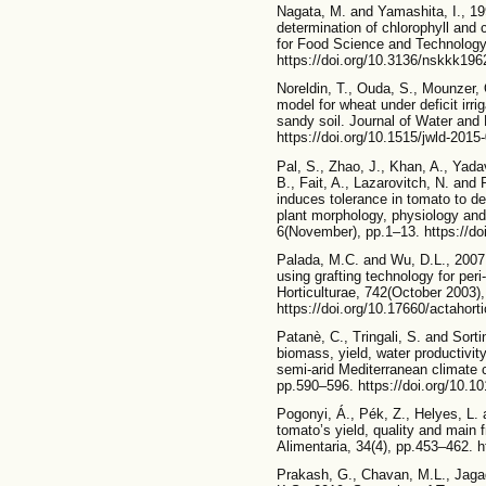
Nagata, M. and Yamashita, I., 1
determination of chlorophyll and 
for Food Science and Technology
https://doi.org/10.3136/nskkk196
Noreldin, T., Ouda, S., Mounzer,
model for wheat under deficit irrig
sandy soil. Journal of Water and
https://doi.org/10.1515/jwld-2015
Pal, S., Zhao, J., Khan, A., Yad
B., Fait, A., Lazarovitch, N. and
induces tolerance in tomato to defi
plant morphology, physiology and
6(November), pp.1–13. https://do
Palada, M.C. and Wu, D.L., 2007
using grafting technology for peri
Horticulturae, 742(October 2003)
https://doi.org/10.17660/actahort
Patanè, C., Tringali, S. and Sortin
biomass, yield, water productivit
semi-arid Mediterranean climate c
pp.590–596. https://doi.org/10.10
Pogonyi, Á., Pék, Z., Helyes, L. a
tomato’s yield, quality and main 
Alimentaria, 34(4), pp.453–462. h
Prakash, G., Chavan, M.L., Jaga