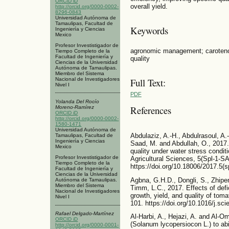
ORCID iD
overall yield.
http://orcid.org/0000-0002-
8296-0843
Universidad Autónoma de
Tamaulipas, Facultad de
Keywords
Ingeniería y Ciencias
Mexico
Profesor Investistigador de
agronomic management; carotenoi
Tiempo Completo de la
Facultad de Ingeniería y
quality
Ciencias de la Universidad
Autónoma de Tamaulipas.
Miembro del Sistema
Nacional de Investigadores
Full Text:
Nivel I
PDF
Yolanda Del Rocío
References
Moreno-Ramírez
ORCID iD
http://orcid.org/0000-0002-
1580-1471
Universidad Autónoma de
Abdulaziz, A.-H., Abdulrasoul, A.
Tamaulipas, Facultad de
Ingeniería y Ciencias
Saad, M. and Abdullah, O., 2017. 
Mexico
quality under water stress condit
Profesor Investistigador de
Agricultural Sciences, 5(Spl-1-
Tiempo Completo de la
https://doi.org/10.18006/2017.5(
Facultad de Ingeniería y
Ciencias de la Universidad
Agbna, G.H.D., Dongli, S., Zhipe
Autónoma de Tamaulipas.
Miembro del Sistema
Timm, L.C., 2017. Effects of defic
Nacional de Investigadores
growth, yield, and quality of tom
Nivel I
101. https://doi.org/10.1016/j.sc
Rafael Delgado-Martínez
Al-Harbi, A., Hejazi, A. and Al-
ORCID iD
(Solanum lycopersiocon L.) to abi
http://orcid.org/0000-0001-