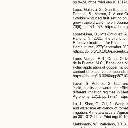
pp.9–24. https://doi.org/10.1517
Lopez-Galarza, S., San Bautista, 
Pascual, B., Maroto, J. V. and Gu
cytokinin-induced fruit setting on
grown triploid watermelon. Journa
79(6), pp.971–976. https://doi.o
Lopez-Lima, D., Mtz-Enriquez, A.
Pariona, N., 2021. The bifunction
Effective treatment for Fusarium 
Horticulturae, 277(September 202
https://doi.org/10.1016/j.scienta
López-Vargas, E.R., Ortega-Ortíz
de la Fuente, M.C., Benavides-M
Foliar application of copper nanop
content of bioactive compounds i
https://doi.org/10.3390/app80710
Lovelli, S., Potenza, G., Castron
Yield, quality and water use eff
different irrigation regimes in Me
Agronomy, 12(1), pp.17–24. https:
Lu, J., Shao, G., Cui, J., Wang, X
and water use efficiency of tomat
irrigation: A meta-analysis. Agri
pp.301–312. https://doi.org/10.1
Maldonado, W., Valeriano, T.T.B