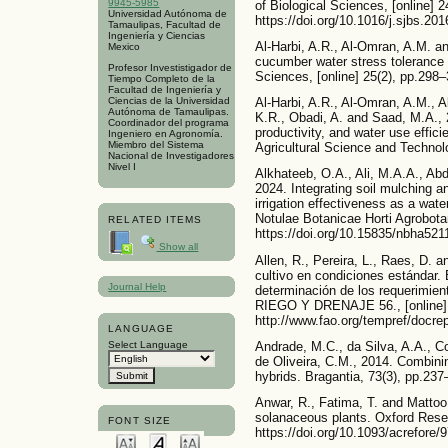
9945-5985
of Biological Sciences, [online] 
Universidad Autónoma de
https://doi.org/10.1016/j.sjbs.20
Tamaulipas, Facultad de
Ingeniería y Ciencias
Al-Harbi, A.R., Al-Omran, A.M. an
Mexico
cucumber water stress tolerance i
Profesor Investistigador de
Sciences, [online] 25(2), pp.298–
Tiempo Completo de la
Facultad de Ingeniería y
Al-Harbi, A.R., Al-Omran, A.M., A
Ciencias de la Universidad
Autónoma de Tamaulipas.
K.R., Obadi, A. and Saad, M.A., 
Coordinador del programa
productivity, and water use effici
Ingeniero en Agronomía.
Miembro del Sistema
Agricultural Science and Technol
Nacional de Investigadores
Nivel I
Alkhateeb, O.A., Ali, M.A.A., Abd
2024. Integrating soil mulching an
irrigation effectiveness as a wate
Notulae Botanicae Horti Agrobota
RELATED ITEMS
https://doi.org/10.15835/nbha52
Show all
Allen, R., Pereira, L., Raes, D. 
cultivo en condiciones estándar. 
Journal Help
determinación de los requerimie
RIEGO Y DRENAJE 56., [online] (5
http://www.fao.org/tempref/docr
LANGUAGE
Andrade, M.C., da Silva, A.A., C
Select Language
de Oliveira, C.M., 2014. Combining
hybrids. Bragantia, 73(3), pp.23
Anwar, R., Fatima, T. and Mattoo
solanaceous plants. Oxford Rese
FONT SIZE
https://doi.org/10.1093/acrefore