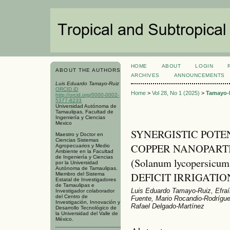
HOME
ABOUT
LOGIN
ABOUT THE AUTHORS
ARCHIVES
ANNOUNCEMENTS
Luis Eduardo Tamayo-Ruiz
ORCID iD
Home
>
Vol 28, No 1 (2025)
>
Tamayo-
http://orcid.org/0000-0002-
5377-8233
Universidad Autónoma de
Tamaulipas, Facultad de
Ingeniería y Ciencias
Mexico
SYNERGISTIC POTE
Maestro y Doctor en
Ciencias Sistemas
COPPER NANOPART
Agropecuarios y Medio
Ambiente en la Facultad
de Ingeniería y Ciencias
(Solanum lycopersic
por la Universidad
Autónoma de Tamaulipas.
DEFICIT IRRIGATIO
Miembro del Sistema
Estatal de Investigadores
de Tamaulipas e
Luis Eduardo Tamayo-Ruiz, Efraí
Investigador colaborador
del Centro de
Fuente, Mario Rocandio-Rodrígu
Investigación, Innovación y
Rafael Delgado-Martínez
Desarrollo Tecnológico de
la Universidad del Valle de
México.