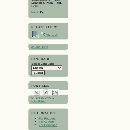
Miraflores. Piura, Perú.
Peru
Piura, Perú.
RELATED ITEMS
Show all
Journal Help
LANGUAGE
Select Language
FONT SIZE
OPEN JOURNAL
SYSTEMS
INFORMATION
For Readers
For Authors
For Librarians