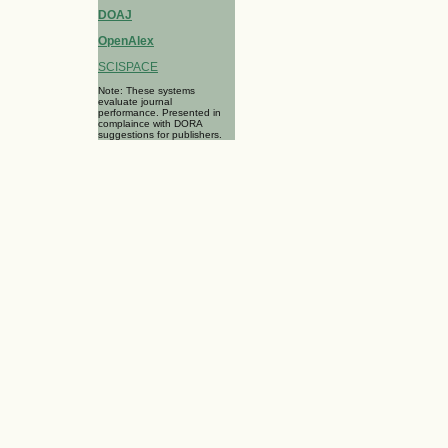
DOAJ
OpenAlex
SCISPACE
Note: These systems
evaluate journal
performance. Presented in
complaince with DORA
suggestions for publishers.