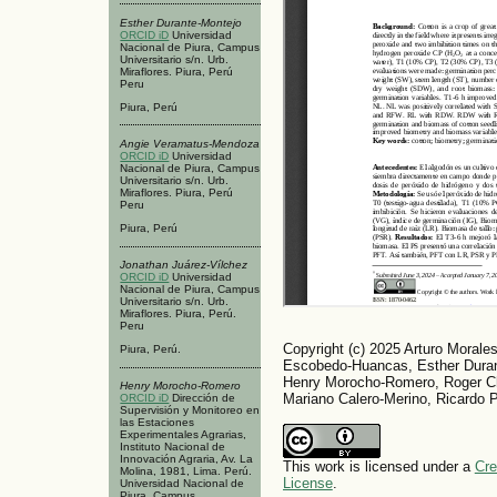
Esther Durante-Montejo
ORCID iD
Universidad
Nacional de Piura, Campus
Universitario s/n. Urb.
Miraflores. Piura, Perú
Peru
Piura, Perú
Angie Veramatus-Mendoza
ORCID iD
Universidad
Nacional de Piura, Campus
Universitario s/n. Urb.
Miraflores. Piura, Perú
Peru
Piura, Perú
Jonathan Juárez-Vílchez
ORCID iD
Universidad
Nacional de Piura, Campus
Universitario s/n. Urb.
Miraflores. Piura, Perú.
Peru
Copyright (c) 2025 Arturo Morales
Piura, Perú.
Escobedo-Huancas, Esther Duran
Henry Morocho-Romero, Roger Ch
Henry Morocho-Romero
Mariano Calero-Merino, Ricardo P
ORCID iD
Dirección de
Supervisión y Monitoreo en
las Estaciones
Experimentales Agrarias,
Instituto Nacional de
Innovación Agraria, Av. La
This work is licensed under a
Cre
Molina, 1981, Lima. Perú.
License
.
Universidad Nacional de
Piura, Campus