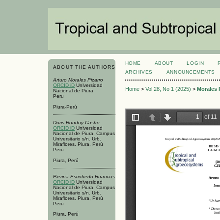
HOME
ABOUT
LOGIN
ABOUT THE AUTHORS
ARCHIVES
ANNOUNCEMENTS
Arturo Morales Pizarro
ORCID iD
Universidad
Home
>
Vol 28, No 1 (2025)
>
Morales 
Nacional de Piura
Peru
Piura-Perú
Doris Rondoy-Castro
ORCID iD
Universidad
Nacional de Piura, Campus
Universitario s/n. Urb.
Miraflores. Piura, Perú
Peru
Piura, Perú
Pierina Escobedo-Huancas
ORCID iD
Universidad
Nacional de Piura, Campus
Universitario s/n. Urb.
Miraflores. Piura, Perú
Peru
Piura, Perú