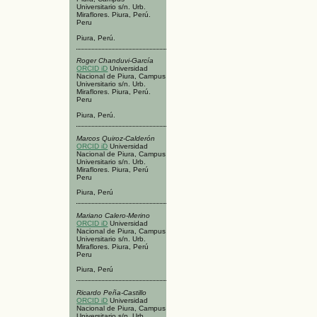
Universitario s/n. Urb.
Miraflores. Piura, Perú.
Peru
Piura, Perú.
Roger Chanduvi-García
ORCID iD
Universidad
Nacional de Piura, Campus
Universitario s/n. Urb.
Miraflores. Piura, Perú.
Peru
Piura, Perú.
Marcos Quiroz-Calderón
ORCID iD
Universidad
Nacional de Piura, Campus
Universitario s/n. Urb.
Miraflores. Piura, Perú
Peru
Piura, Perú
Mariano Calero-Merino
ORCID iD
Universidad
Nacional de Piura, Campus
Universitario s/n. Urb.
Miraflores. Piura, Perú
Peru
Piura, Perú
Ricardo Peña-Castillo
ORCID iD
Universidad
Nacional de Piura, Campus
Universitario s/n. Urb.