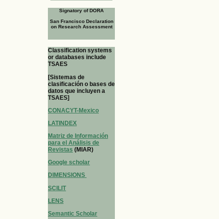
Signatory of DORA
San Francisco Declaration
on Research Assessment
Classification systems
or databases include
TSAES
[Sistemas de
clasificación o bases de
datos que incluyen a
TSAES]
CONACYT-Mexico
LATINDEX
Matriz de Información
para el Análisis de
Revistas
(MIAR)
Google scholar
DIMENSIONS
SCILIT
LENS
Semantic Scholar