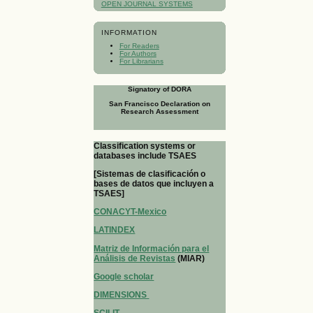
OPEN JOURNAL SYSTEMS
INFORMATION
For Readers
For Authors
For Librarians
Signatory of DORA
San Francisco Declaration on
Research Assessment
Classification systems or
databases include TSAES
[Sistemas de clasificación o
bases de datos que incluyen a
TSAES]
CONACYT-Mexico
LATINDEX
Matriz de Información para el
Análisis de Revistas
(MIAR)
Google scholar
DIMENSIONS
SCILIT