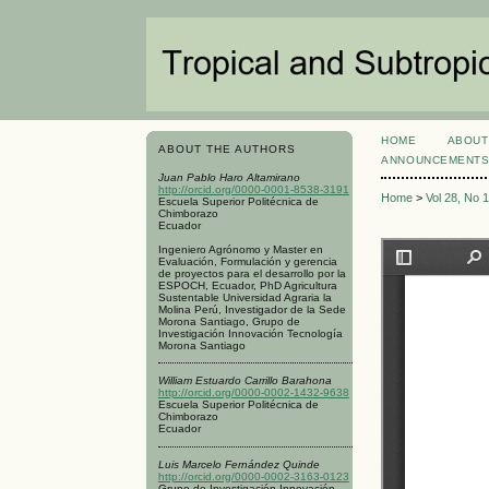
HOME
ABOUT
ABOUT THE AUTHORS
ANNOUNCEMENT
Juan Pablo Haro Altamirano
http://orcid.org/0000-0001-8538-3191
Home
>
Vol 28, No 
Escuela Superior Politécnica de
Chimborazo
Ecuador
Ingeniero Agrónomo y Master en
Evaluación, Formulación y gerencia
de proyectos para el desarrollo por la
ESPOCH, Ecuador, PhD Agricultura
Sustentable Universidad Agraria la
Molina Perú, Investigador de la Sede
Morona Santiago, Grupo de
Investigación Innovación Tecnología
Morona Santiago
William Estuardo Carrillo Barahona
http://orcid.org/0000-0002-1432-9638
Escuela Superior Politécnica de
Chimborazo
Ecuador
Luis Marcelo Fernández Quinde
http://orcid.org/0000-0002-3163-0123
Grupo de Investigación Innovación