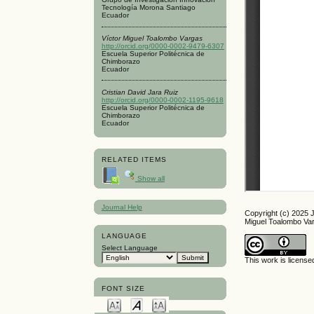
Tecnología Morona Santiago
Ecuador
Víctor Miguel Toalombo Vargas
http://orcid.org/0000-0002-9479-6307
Escuela Superior Politécnica de
Chimborazo
Ecuador
Cristian David Jara Ruiz
http://orcid.org/0000-0002-1195-9618
Escuela Superior Politécnica de
Chimborazo
Ecuador
RELATED ITEMS
Show all
Journal Help
Copyright (c) 2025 
Miguel Toalombo Var
LANGUAGE
Select Language
This work is licens
FONT SIZE