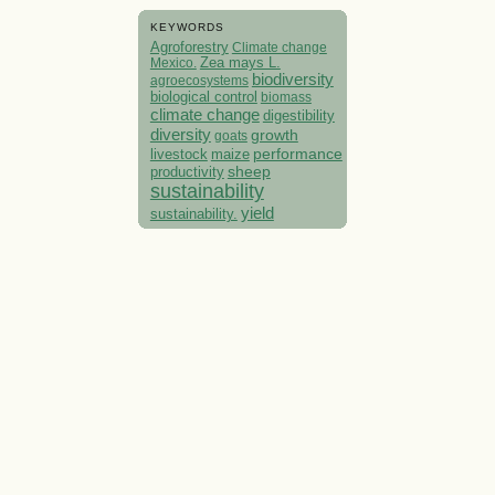
KEYWORDS
Agroforestry
Climate change
Mexico.
Zea mays L.
biodiversity
agroecosystems
biological control
biomass
climate change
digestibility
diversity
growth
goats
performance
livestock
maize
sheep
productivity
sustainability
yield
sustainability.