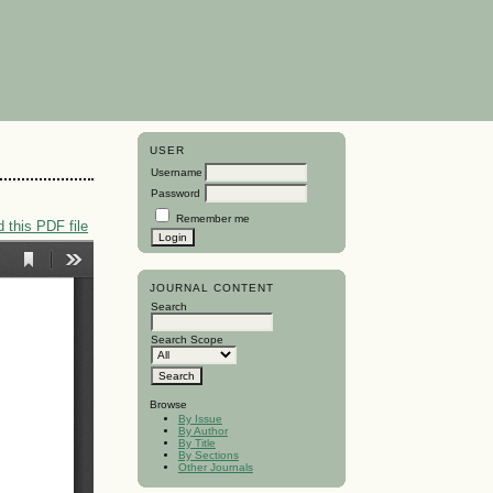
USER
Username
Password
Remember me
 this PDF file
JOURNAL CONTENT
Search
Search Scope
Browse
By Issue
By Author
By Title
By Sections
Other Journals