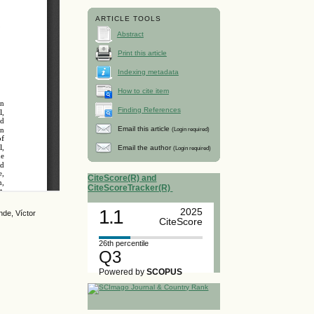
ARTICLE TOOLS
Abstract
Print this article
Indexing metadata
How to cite item
Finding References
Email this article
(Login required)
Email the author
(Login required)
CiteScore(R) and
CiteScoreTracker(R)
1.1
2025
nde, Víctor
CiteScore
26th percentile
Q3
Powered by
SCOPUS