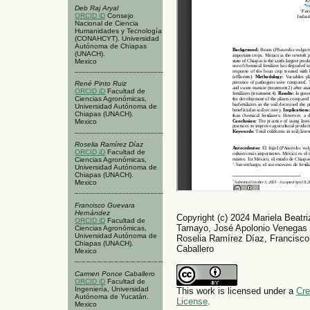
Deb Raj Aryal
ORCID iD
Consejo
Nacional de Ciencia
Humanidades y Tecnología
(CONAHCYT). Universidad
Autónoma de Chiapas
(UNACH).
Mexico
René Pinto Ruiz
ORCID iD
Facultad de
Ciencias Agronómicas,
Universidad Autónoma de
Chiapas (UNACH).
Mexico
Roselia Ramírez Díaz
ORCID iD
Facultad de
Ciencias Agronómicas,
Universidad Autónoma de
Chiapas (UNACH).
Mexico
Francisco Guevara
Hernández
Copyright (c) 2024 Mariela Beatr
ORCID iD
Facultad de
Tamayo, José Apolonio Venegas V
Ciencias Agronómicas,
Universidad Autónoma de
Roselia Ramírez Díaz, Francisc
Chiapas (UNACH).
Caballero
Mexico
Carmen Ponce Caballero
ORCID iD
Facultad de
Ingeniería, Universidad
This work is licensed under a
Cre
Autónoma de Yucatán.
License
.
Mexico