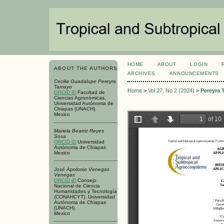
HOME
ABOUT
LOGIN
ABOUT THE AUTHORS
ARCHIVES
ANNOUNCEMENTS
Cecilia Guadalupe Pereyra
Tamayo
Home
>
Vol 27, No 2 (2024)
>
Pereyra
ORCID iD
Facultad de
Ciencias Agronómicas,
Universidad Autónoma de
Chiapas (UNACH).
Mexico
Mariela Beatriz Reyes
Sosa
ORCID iD
Universidad
Autónoma de Chiapas
Mexico
José Apolonio Venegas
Venegas
ORCID iD
Consejo
Nacional de Ciencia
Humanidades y Tecnología
(CONAHCYT). Universidad
Autónoma de Chiapas
(UNACH).
Mexico