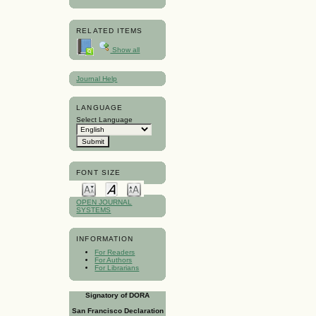
RELATED ITEMS
Show all
Journal Help
LANGUAGE
Select Language
FONT SIZE
OPEN JOURNAL
SYSTEMS
INFORMATION
For Readers
For Authors
For Librarians
Signatory of DORA
San Francisco Declaration