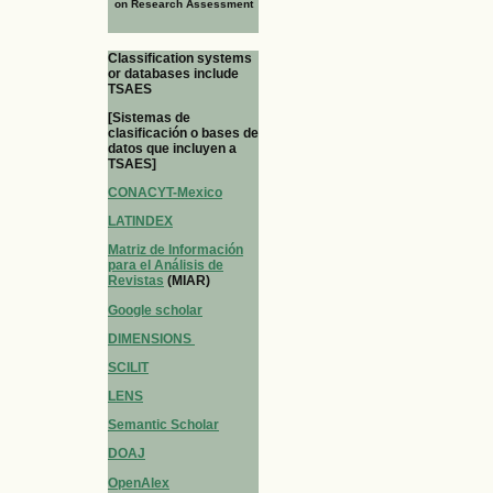
on Research Assessment
Classification systems
or databases include
TSAES
[Sistemas de
clasificación o bases de
datos que incluyen a
TSAES]
CONACYT-Mexico
LATINDEX
Matriz de Información
para el Análisis de
Revistas
(MIAR)
Google scholar
DIMENSIONS
SCILIT
LENS
Semantic Scholar
DOAJ
OpenAlex