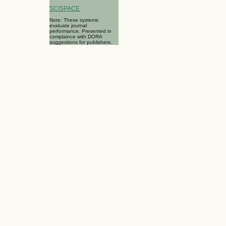
SCISPACE
Note: These systems
evaluate journal
performance. Presented in
complaince with DORA
suggestions for publishers.