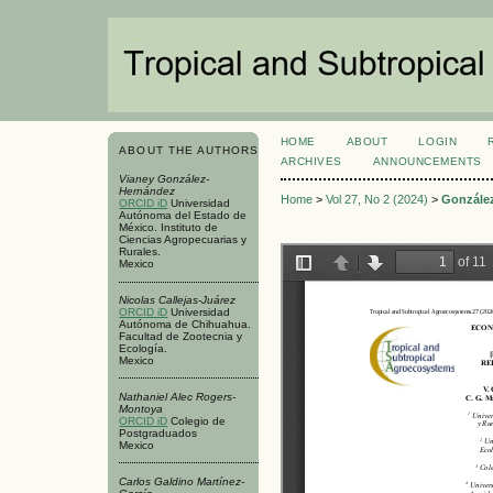
HOME
ABOUT
LOGIN
ABOUT THE AUTHORS
ARCHIVES
ANNOUNCEMENTS
Vianey González-
Hernández
Home
>
Vol 27, No 2 (2024)
>
Gonzále
ORCID iD
Universidad
Autónoma del Estado de
México. Instituto de
Ciencias Agropecuarias y
Rurales.
Mexico
Nicolas Callejas-Juárez
ORCID iD
Universidad
Autónoma de Chihuahua.
Facultad de Zootecnia y
Ecología.
Mexico
Nathaniel Alec Rogers-
Montoya
ORCID iD
Colegio de
Postgraduados
Mexico
Carlos Galdino Martínez-