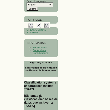
Select Language
FONT SIZE
OPEN JOURNAL
SYSTEMS
INFORMATION
For Readers
For Authors
For Librarians
Signatory of DORA
San Francisco Declaration
on Research Assessment
Classification systems
or databases include
TSAES
[Sistemas de
clasificación o bases de
datos que incluyen a
TSAES]