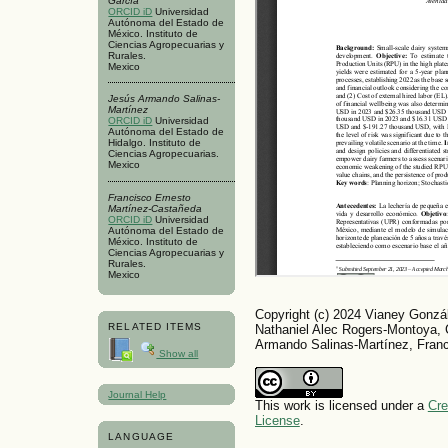
García
ORCID iD
Universidad
Autónoma del Estado de
México. Instituto de
Ciencias Agropecuarias y
Rurales.
Mexico
Jesús Armando Salinas-
Martínez
ORCID iD
Universidad
Autónoma del Estado de
Hidalgo. Instituto de
Ciencias Agropecuarias.
Mexico
Francisco Ernesto
Martínez-Castañeda
ORCID iD
Universidad
Autónoma del Estado de
México. Instituto de
Ciencias Agropecuarias y
Rurales.
Mexico
Copyright (c) 2024 Vianey Gonzá
RELATED ITEMS
Nathaniel Alec Rogers-Montoya, 
Armando Salinas-Martínez, Fran
Show all
Journal Help
This work is licensed under a
Cre
License
.
LANGUAGE