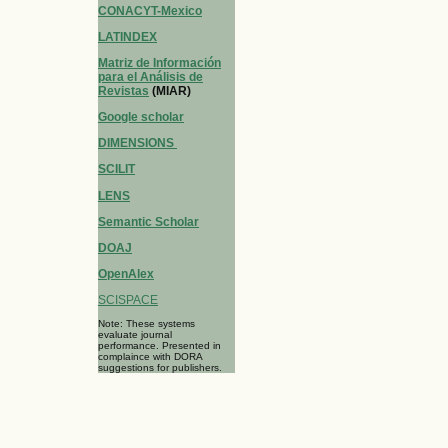
CONACYT-Mexico
LATINDEX
Matriz de Información
para el Análisis de
Revistas
(MIAR)
Google scholar
DIMENSIONS
SCILIT
LENS
Semantic Scholar
DOAJ
OpenAlex
SCISPACE
Note: These systems
evaluate journal
performance. Presented in
complaince with DORA
suggestions for publishers.