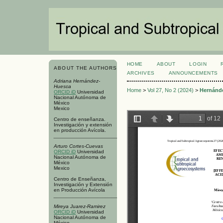
HOME
ABOUT
LOGIN
ABOUT THE AUTHORS
ARCHIVES
ANNOUNCEMENTS
Adriana Hernández-
Huesca
Home
>
Vol 27, No 2 (2024)
>
Hernánd
ORCID iD
Universidad
Nacional Autónoma de
México
Mexico
Centro de enseñanza.
Investigación y extensión
en producción Avícola.
Arturo Cortes-Cuevas
ORCID iD
Universidad
Nacional Autónoma de
México
Mexico
Centro de Enseñanza,
Investigación y Extensión
en Producción Avícola
Mireya Juarez-Ramirez
ORCID iD
Universidad
Nacional Autónoma de
México