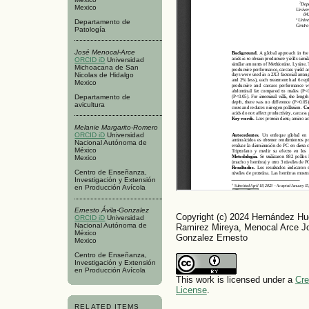
Mexico
Departamento de
Patología
José Menocal-Arce
ORCID iD
Universidad
Michoacana de San
Nicolas de Hidalgo
Mexico
Departamento de
avicultura
Melanie Margarito-Romero
ORCID iD
Universidad
Nacional Autónoma de
México
Mexico
Centro de Enseñanza,
Investigación y Extensión
en Producción Avícola
Ernesto Ávila-Gonzalez
Copyright (c) 2024 Hernández Hu
ORCID iD
Universidad
Nacional Autónoma de
Ramirez Mireya, Menocal Arce Jo
México
Gonzalez Ernesto
Mexico
Centro de Enseñanza,
Investigación y Extensión
en Producción Avícola
This work is licensed under a
Cre
License
.
RELATED ITEMS