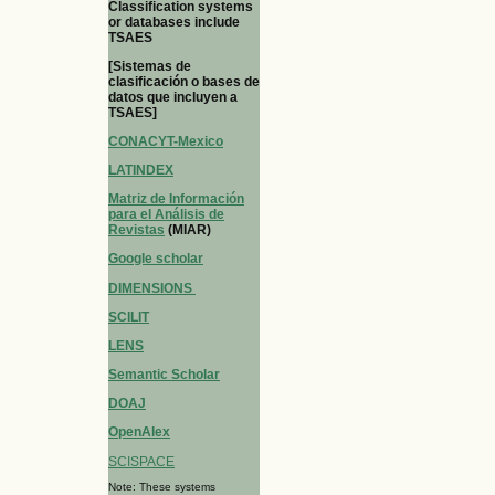
Classification systems
or databases include
TSAES
[Sistemas de
clasificación o bases de
datos que incluyen a
TSAES]
CONACYT-Mexico
LATINDEX
Matriz de Información
para el Análisis de
Revistas
(MIAR)
Google scholar
DIMENSIONS
SCILIT
LENS
Semantic Scholar
DOAJ
OpenAlex
SCISPACE
Note: These systems