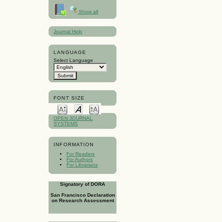
Show all
Journal Help
LANGUAGE
Select Language
FONT SIZE
OPEN JOURNAL
SYSTEMS
INFORMATION
For Readers
For Authors
For Librarians
Signatory of DORA
San Francisco Declaration
on Research Assessment