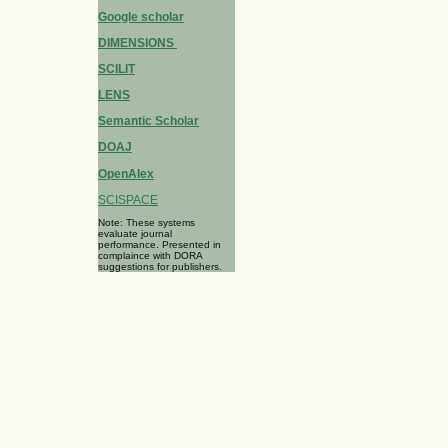
Google scholar
DIMENSIONS
SCILIT
LENS
Semantic Scholar
DOAJ
OpenAlex
SCISPACE
Note: These systems
evaluate journal
performance. Presented in
complaince with DORA
suggestions for publishers.