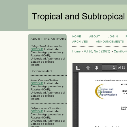
HOME
ABOUT
LOGIN
ABOUT THE AUTHORS
ARCHIVES
ANNOUNCEMENTS
Sirley Carrillo-Hernández
ORCID iD
Instituto de
Home
>
Vol 26, No 3 (2023)
>
Carrillo
Ciencias Agropecuarias y
Rurales (ICAR),
Universidad Autónoma del
Estado de México
Mexico
Doctoral student
José Velarde-Guillén
ORCID iD
Instituto de
Ciencias Agropecuarias y
Rurales (ICAR),
Universidad Autónoma del
Estado de México
Mexico
Felipe López-González
ORCID iD
Instituto de
Ciencias Agropecuarias y
Rurales (ICAR),
Universidad Autónoma del
Estado de México
Mexico