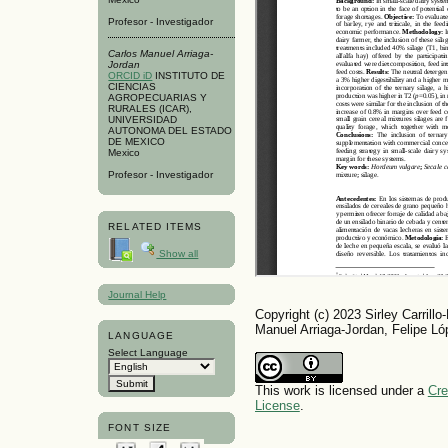
Profesor - Investigador
Carlos Manuel Arriaga-
Jordan
ORCID iD
INSTITUTO DE
CIENCIAS
AGROPECUARIAS Y
RURALES (ICAR),
UNIVERSIDAD
AUTONOMA DEL ESTADO
DE MEXICO
Mexico
Profesor - Investigador
RELATED ITEMS
Show all
Journal Help
Copyright (c) 2023 Sirley Carrill
Manuel Arriaga-Jordan, Felipe L
LANGUAGE
Select Language
This work is licensed under a
Cre
License
.
FONT SIZE