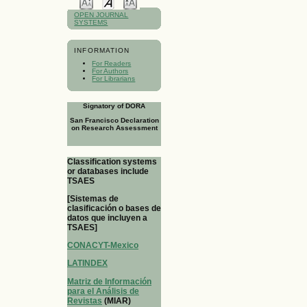
OPEN JOURNAL
SYSTEMS
INFORMATION
For Readers
For Authors
For Librarians
Signatory of DORA
San Francisco Declaration
on Research Assessment
Classification systems
or databases include
TSAES
[Sistemas de
clasificación o bases de
datos que incluyen a
TSAES]
CONACYT-Mexico
LATINDEX
Matriz de Información
para el Análisis de
Revistas
(MIAR)