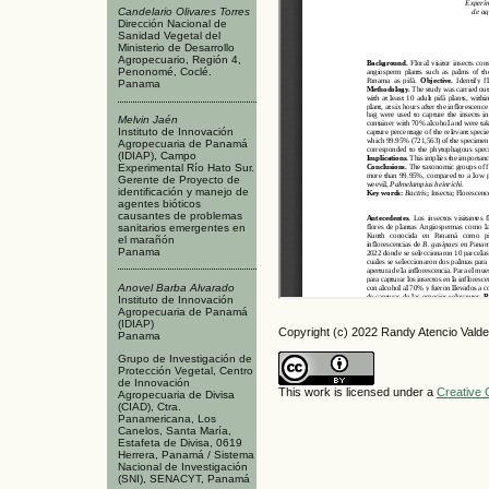
Candelario Olivares Torres
Dirección Nacional de
Sanidad Vegetal del
Ministerio de Desarrollo
Agropecuario, Región 4,
Penonomé, Coclé.
Panama
Melvin Jaén
Instituto de Innovación
Agropecuaria de Panamá
(IDIAP), Campo
Experimental Río Hato Sur.
Gerente de Proyecto de
identificación y manejo de
agentes bióticos
causantes de problemas
sanitarios emergentes en
el marañón
Panama
Anovel Barba Alvarado
Instituto de Innovación
Agropecuaria de Panamá
(IDIAP)
Copyright (c) 2022 Randy Atencio Vald
Panama
Grupo de Investigación de
Protección Vegetal, Centro
de Innovación
This work is licensed under a
Creative 
Agropecuaria de Divisa
(CIAD), Ctra.
Panamericana, Los
Canelos, Santa María,
Estafeta de Divisa, 0619
Herrera, Panamá / Sistema
Nacional de Investigación
(SNI), SENACYT, Panamá