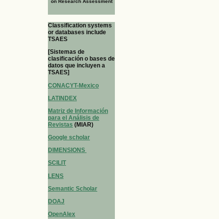
on Research Assessment
Classification systems
or databases include
TSAES
[Sistemas de
clasificación o bases de
datos que incluyen a
TSAES]
CONACYT-Mexico
LATINDEX
Matriz de Información
para el Análisis de
Revistas
(MIAR)
Google scholar
DIMENSIONS
SCILIT
LENS
Semantic Scholar
DOAJ
OpenAlex