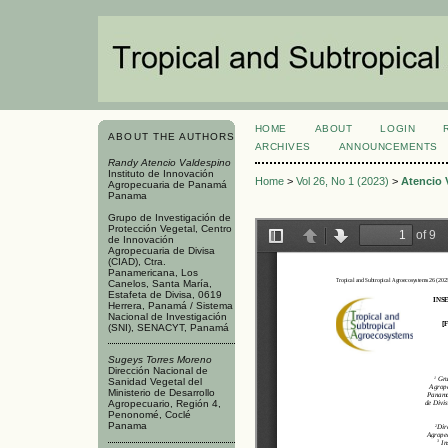
HOME
ABOUT
LOGIN
ABOUT THE AUTHORS
ARCHIVES
ANNOUNCEMENTS
Randy Atencio Valdespino
Instituto de Innovación
Home
>
Vol 26, No 1 (2023)
>
Atencio 
Agropecuaria de Panamá
Panama
Grupo de Investigación de
Protección Vegetal, Centro
de Innovación
Agropecuaria de Divisa
(CIAD), Ctra.
Panamericana, Los
Canelos, Santa María,
Estafeta de Divisa, 0619
Herrera, Panamá / Sistema
Nacional de Investigación
(SNI), SENACYT, Panamá
Sugeys Torres Moreno
Dirección Nacional de
Sanidad Vegetal del
Ministerio de Desarrollo
Agropecuario, Región 4,
Penonomé, Coclé
Panama