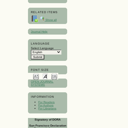
RELATED ITEMS
Show all
Journal Help
LANGUAGE
Select Language
FONT SIZE
OPEN JOURNAL
SYSTEMS
INFORMATION
For Readers
For Authors
For Librarians
Signatory of DORA
San Francisco Declaration