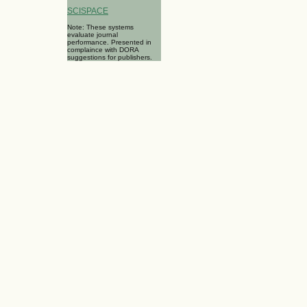
SCISPACE
Note: These systems
evaluate journal
performance. Presented in
complaince with DORA
suggestions for publishers.