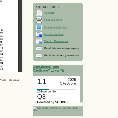
ARTICLE TOOLS
Abstract
Print this article
Indexing metadata
How to cite item
Finding References
Email this article
(Login required)
Email the author
(Login required)
CiteScore(R) and
CiteScoreTracker(R)
1.1
2025
Paola Estefanía
CiteScore
26th percentile
Q3
Powered by
SCOPUS