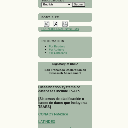
Select Language
FONT SIZE
OPEN JOURNAL SYSTEMS
INFORMATION
For Readers
For Authors
For Librarians
Signatory of DORA
San Francisco Declaration on
Research Assessment
Classification systems or
databases include TSAES
[Sistemas de clasificación o
bases de datos que incluyen a
TSAES]
CONACYT-Mexico
LATINDEX