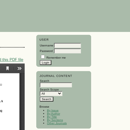
USER
Username
Password
Remember me
 this PDF file
JOURNAL CONTENT
Search
Search Scope
Browse
By Issue
By Author
By Title
By Sections
Other Journals