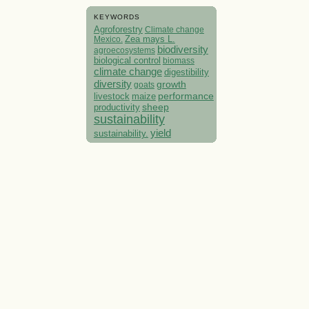
KEYWORDS
Agroforestry
Climate change
Mexico.
Zea mays L.
biodiversity
agroecosystems
biological control
biomass
climate change
digestibility
diversity
growth
goats
performance
livestock
maize
sheep
productivity
sustainability
yield
sustainability.