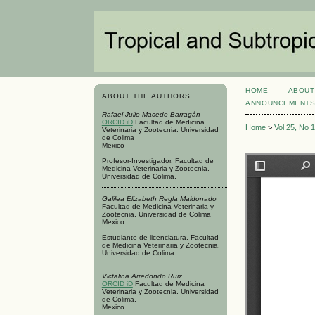
HOME
ABOUT
ABOUT THE AUTHORS
ANNOUNCEMENT
Rafael Julio Macedo Barragán
ORCID iD
Facultad de Medicina
Home
>
Vol 25, No 
Veterinaria y Zootecnia. Universidad
de Colima
Mexico
Profesor-Investigador. Facultad de
Medicina Veterinaria y Zootecnia.
Universidad de Colima.
Galilea Elizabeth Regla Maldonado
Facultad de Medicina Veterinaria y
Zootecnia. Universidad de Colima
Mexico
Estudiante de licenciatura. Facultad
de Medicina Veterinaria y Zootecnia.
Universidad de Colima.
Victalina Arredondo Ruiz
ORCID iD
Facultad de Medicina
Veterinaria y Zootecnia. Universidad
de Colima.
Mexico