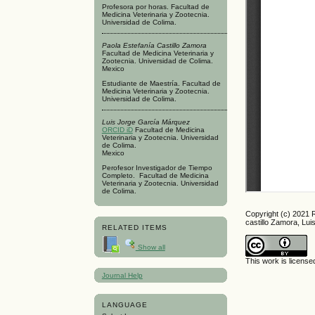
Profesora por horas. Facultad de
Medicina Veterinaria y Zootecnia.
Universidad de Colima.
Paola Estefanía Castillo Zamora
Facultad de Medicina Veterinaria y
Zootecnia. Universidad de Colima.
Mexico
Estudiante de Maestría. Facultad de
Medicina Veterinaria y Zootecnia.
Universidad de Colima.
Luis Jorge García Márquez
ORCID iD
Facultad de Medicina
Veterinaria y Zootecnia. Universidad
de Colima.
Mexico
Perofesor Investigador de Tiempo
Completo. Facultad de Medicina
Veterinaria y Zootecnia. Universidad
de Colima.
Copyright (c) 2021 
castillo Zamora, Lu
RELATED ITEMS
Show all
This work is licens
Journal Help
LANGUAGE