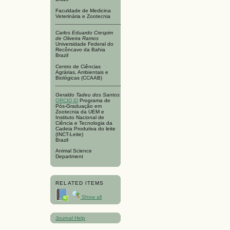
Faculdade de Medicina
Veterinária e Zootecnia
Carlos Eduardo Crespim
de Oliveira Ramos
Universidade Federal do
Recôncavo da Bahia
Brazil
Centro de Ciências
Agrárias, Ambientais e
Biológicas (CCAAB)
Geraldo Tadeu dos Santos
ORCID iD
Programa de
Pós-Graduação em
Zootecnia da UEM e
Instituto Nacional de
Ciência e Tecnologia da
Cadeia Produtiva do leite
(INCT-Leite)
Brazil
Animal Science
Department
RELATED ITEMS
Show all
Journal Help