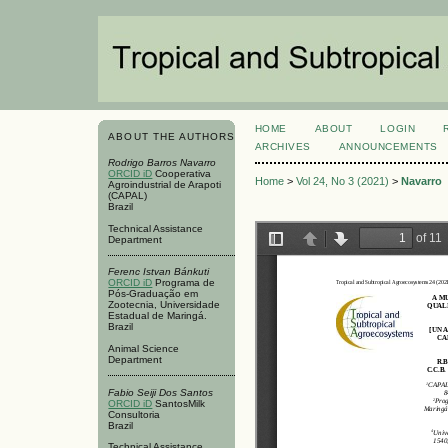
HOME
ABOUT
LOGIN
ABOUT THE AUTHORS
ARCHIVES
ANNOUNCEMENTS
Rodrigo Barros Navarro
ORCID iD
Cooperativa
Home
>
Vol 24, No 3 (2021)
>
Navarro
Agroindustrial de Arapoti
(CAPAL)
Brazil
Technical Assistance
Department
Ferenc Istvan Bánkuti
ORCID iD
Programa de
Pós-Graduação em
Zootecnia, Universidade
Estadual de Maringá.
Brazil
Animal Science
Department
Fabio Seiji Dos Santos
ORCID iD
SantosMilk
Consultoria
Brazil
Technical Assistance