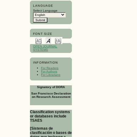
LANGUAGE
Select Language
FONT SIZE
OPEN JOURNAL
SYSTEMS
INFORMATION
For Readers
For Authors
For Librarians
Signatory of DORA
San Francisco Declaration
on Research Assessment
Classification systems
or databases include
TSAES
[Sistemas de
clasificación o bases de