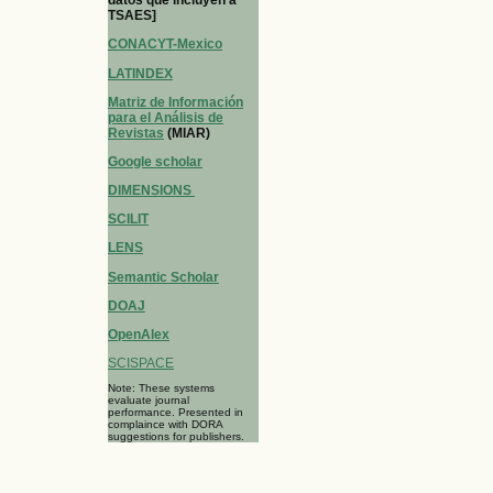
datos que incluyen a
TSAES]
CONACYT-Mexico
LATINDEX
Matriz de Información
para el Análisis de
Revistas
(MIAR)
Google scholar
DIMENSIONS
SCILIT
LENS
Semantic Scholar
DOAJ
OpenAlex
SCISPACE
Note: These systems
evaluate journal
performance. Presented in
complaince with DORA
suggestions for publishers.