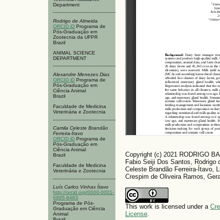
Department
Rodrigo de Almeida
ORCID iD
Programa de
Pós-Graduação em
Zootecnia da UFPR
Brazil
ANIMAL SCIENCE
DEPARTMENT
Alexandre Menezes Dias
ORCID iD
Programa de
Pós-Graduação em
Ciência Animal
Brazil
Faculdade de Medicina
Veterinária e Zootecnia
Camila Celeste Brandão
Ferreira-Ítavo
ORCID iD
Programa de
Pós-Graduação em
Ciência Animal
Copyright (c) 2021 RODRIGO B
Brazil
Fabio Seiji Dos Santos, Rodrigo
Faculdade de Medicina
Celeste Brandão Ferreira-Ítavo, 
Veterinária e Zootecnia
Crespim de Oliveira Ramos, Ger
Luís Carlos Vinhas Ítavo
http://orcid.org/0000-0001-
6895-8483
Programa de Pós-
This work is licensed under a
Cre
Graduação em Ciência
License
.
Animal
Brazil