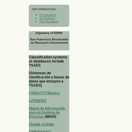
INFORMATION
For Readers
For Authors
For Librarians
Signatory of DORA
San Francisco Declaration
on Research Assessment
Classification systems
or databases include
TSAES
[Sistemas de
clasificación o bases de
datos que incluyen a
TSAES]
CONACYT-Mexico
LATINDEX
Matriz de Información
para el Análisis de
Revistas
(MIAR)
Google scholar