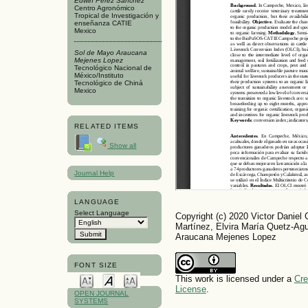
Edwin Pérez Sánchez
Centro Agronómico
Tropical de Investigación y
enseñanza CATIE
Mexico
Sol de Mayo Araucana
Mejenes Lopez
Tecnológico Nacional de
México/Instituto
Tecnológico de Chiná
Mexico
RELATED ITEMS
Show all
Journal Help
LANGUAGE
Select Language
Copyright (c) 2020 Victor Daniel
Martínez, Elvira María Quetz-Ag
Araucana Mejenes Lopez
FONT SIZE
This work is licensed under a
Cre
License
.
OPEN JOURNAL
SYSTEMS