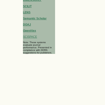
DIMENSIONS
SCILIT
LENS
Semantic Scholar
DOAJ
OpenAlex
SCISPACE
Note: These systems
evaluate journal
performance. Presented in
complaince with DORA
suggestions for publishers.