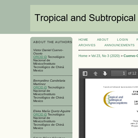
HOME
ABOUT
LOGIN
ABOUT THE AUTHORS
ARCHIVES
ANNOUNCEMENTS
Victor Daniel Cuervo-
Osorio
Home
>
Vol 23, No 3 (2020)
>
Cuervo-
ORCID iD
Tecnológico
Nacional de
México/Instituto
Tecnológico de Chiná
Mexico
Bernardino Candelaria
Martínez
ORCID iD
Tecnológico
Nacional de
México/Instituto
Tecnológico de Chiná
Mexico
Elvira María Quetz-Aguirre
ORCID iD
Tecnológico
Nacional de
México/Instituto
Tecnológico de Chiná
Mexico