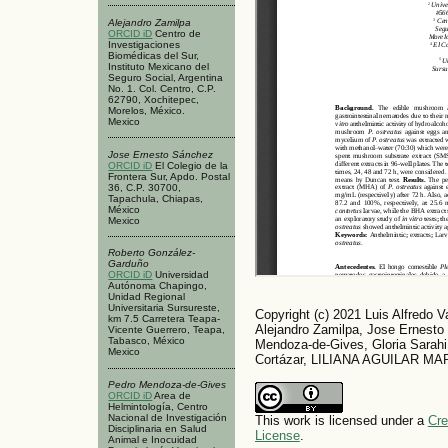
Alejandro Zamilpa
ORCID iD
Centro de
Investigaciones
Biomédicas del Sur,
Instituto Mexicano del
Seguro Social, Argentina
No. 1. Col. Centro, C.P.
62790, Xochitepec,
Morelos, México.
Mexico
Jose Ernesto Sánchez
ORCID iD
El Colegio de la
Frontera Sur, Apdo. Postal
36, C.P. 30700,
Tapachula, Chiapas,
México
Mexico
Roberto González-
Garduño
ORCID iD
Universidad
Autónoma Chapingo,
Unidad Regional
Universitaria Sursureste,
Copyright (c) 2021 Luis Alfredo 
km 7.5 Carretera Teapa-
Alejandro Zamilpa, Jose Ernest
Vicente Guerrero, Teapa,
Tabasco, México
Mendoza-de-Gives, Gloria Sarah
Mexico
Cortázar, LILIANA AGUILAR M
Pedro Mendoza-de-Gives
ORCID iD
Area de
Helmintología, Centro
Nacional de Investigación
This work is licensed under a
Cre
Disciplinaria en Salud
License
.
Animal e Inocuidad