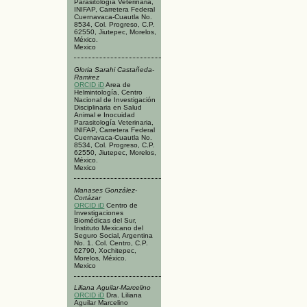
Parasitología Veterinaria,
INIFAP, Carretera Federal
Cuernavaca-Cuautla No.
8534, Col. Progreso, C.P.
62550, Jiutepec, Morelos,
México.
Mexico
Gloria Sarahi Castañeda-
Ramirez
ORCID iD
Area de
Helmintología, Centro
Nacional de Investigación
Disciplinaria en Salud
Animal e Inocuidad
Parasitología Veterinaria,
INIFAP, Carretera Federal
Cuernavaca-Cuautla No.
8534, Col. Progreso, C.P.
62550, Jiutepec, Morelos,
México.
Mexico
Manases González-
Cortázar
ORCID iD
Centro de
Investigaciones
Biomédicas del Sur,
Instituto Mexicano del
Seguro Social, Argentina
No. 1. Col. Centro, C.P.
62790, Xochitepec,
Morelos, México.
Mexico
Liliana Aguilar-Marcelino
ORCID iD
Dra. Liliana
Aguilar Marcelino