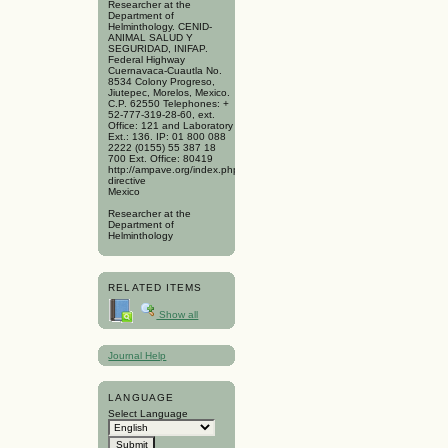
Researcher at the
Department of
Helminthology. CENID-
ANIMAL SALUD Y
SEGURIDAD, INIFAP.
Federal Highway
Cuernavaca-Cuautla No.
8534 Colony Progreso,
Jiutepec, Morelos, Mexico.
C.P. 62550 Telephones: +
52-777-319-28-60, ext.
Office: 121 and Laboratory
Ext.: 136. IP: 01 800 088
2222 (0155) 55 387 18
700 Ext. Office: 80419
http://ampave.org/index.php/consejo-
directive
Mexico
Researcher at the
Department of
Helminthology
RELATED ITEMS
Show all
Journal Help
LANGUAGE
Select Language