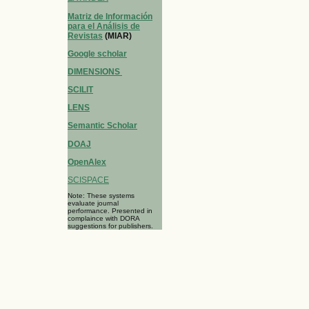
Matriz de Información
para el Análisis de
Revistas
(MIAR)
Google scholar
DIMENSIONS
SCILIT
LENS
Semantic Scholar
DOAJ
OpenAlex
SCISPACE
Note: These systems
evaluate journal
performance. Presented in
complaince with DORA
suggestions for publishers.