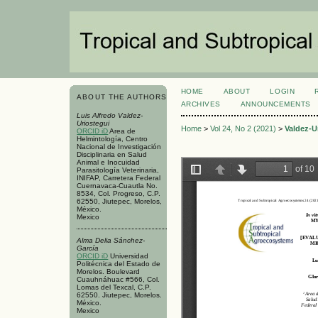
HOME
ABOUT
LOGIN
ABOUT THE AUTHORS
ARCHIVES
ANNOUNCEMENTS
Luis Alfredo Valdez-
Uriostegui
Home
>
Vol 24, No 2 (2021)
>
Valdez-U
ORCID iD
Area de
Helmintología, Centro
Nacional de Investigación
Disciplinaria en Salud
Animal e Inocuidad
Parasitología Veterinaria,
INIFAP, Carretera Federal
Cuernavaca-Cuautla No.
8534, Col. Progreso, C.P.
62550, Jiutepec, Morelos,
México.
Mexico
Alma Delia Sánchez-
García
ORCID iD
Universidad
Politécnica del Estado de
Morelos. Boulevard
Cuauhnáhuac #566, Col.
Lomas del Texcal, C.P.
62550. Jiutepec, Morelos.
México.
Mexico