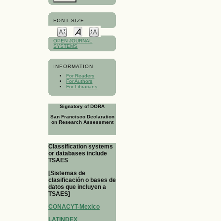
FONT SIZE
OPEN JOURNAL
SYSTEMS
INFORMATION
For Readers
For Authors
For Librarians
Signatory of DORA
San Francisco Declaration
on Research Assessment
Classification systems
or databases include
TSAES
[Sistemas de
clasificación o bases de
datos que incluyen a
TSAES]
CONACYT-Mexico
LATINDEX