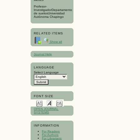
Profesor-
InvestigadorDepartamento
de suelosUniversidad
Autónoma Chapingo
RELATED ITEMS
Show all
Journal Help
LANGUAGE
Select Language
FONT SIZE
OPEN JOURNAL
SYSTEMS
INFORMATION
For Readers
For Authors
For Librarians