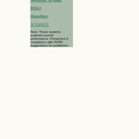
Semantic Scholar
DOAJ
OpenAlex
SCISPACE
Note: These systems
evaluate journal
performance. Presented in
complaince with DORA
suggestions for publishers.