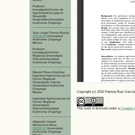
Profesor-
investigadorCentro de
Agroforestería para el
Desarrollo
SostenibleUniversidad
Autónoma Chapingo
Juan Angel Tinoco-Rueda
ORCID iD
Universidad
Autónoma Chapingo
Mexico
Profesor-
investigadorCentro
Regional Universitario
OrienteUniversidad
Autónoma Chapingo
Marisol Flores-Ordoñez
Ingeniera Agrónoma por el
Centro Regional
Universitario Oriente
Universidad Autónoma
Chapingo
Copyright (c) 2020 Patricia Ruiz-García
Mexico
Ingeniera Agrónoma por el
Centro Regional
Universitario
This work is licensed under a
Creative 
OrienteUniversidad
Autónoma Chapingo
Alejandro Ismael
Monterroso-Rivas
ORCID iD
Universidad
Autónoma Chapingo
Mexico