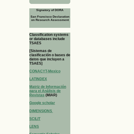
Signatory of DORA
San Francisco Declaration
on Research Assessment
Classification systems
or databases include
TSAES
[Sistemas de
clasificación o bases de
datos que incluyen a
TSAES]
CONACYT-Mexico
LATINDEX
Matriz de Información
para el Análisis de
Revistas
(MIAR)
Google scholar
DIMENSIONS
SCILIT
LENS