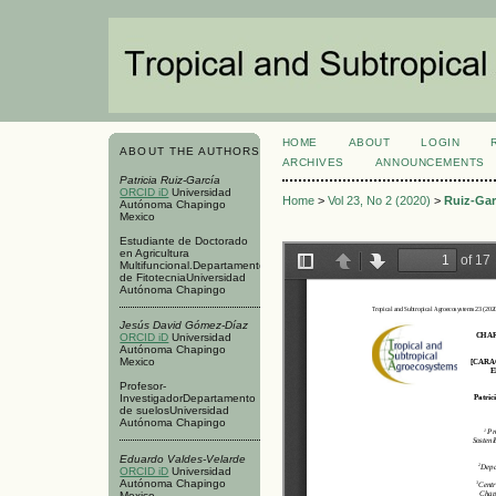
HOME
ABOUT
LOGIN
ABOUT THE AUTHORS
ARCHIVES
ANNOUNCEMENTS
Patricia Ruiz-García
ORCID iD
Universidad
Home
>
Vol 23, No 2 (2020)
>
Ruiz-Gar
Autónoma Chapingo
Mexico
Estudiante de Doctorado
en Agricultura
Multifuncional.Departamento
de FitotecniaUniversidad
Autónoma Chapingo
Jesús David Gómez-Díaz
ORCID iD
Universidad
Autónoma Chapingo
Mexico
Profesor-
InvestigadorDepartamento
de suelosUniversidad
Autónoma Chapingo
Eduardo Valdes-Velarde
ORCID iD
Universidad
Autónoma Chapingo
Mexico