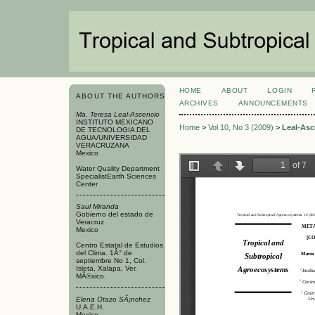
HOME
ABOUT
LOGIN
ABOUT THE AUTHORS
ARCHIVES
ANNOUNCEMENTS
Ma. Teresa Leal-Ascencio
INSTITUTO MEXICANO
Home
>
Vol 10, No 3 (2009)
>
Leal-Asc
DE TECNOLOGIA DEL
AGUA/UNIVERSIDAD
VERACRUZANA
Mexico
Water Quality Department
SpecialistEarth Sciences
Center
Saul Miranda
Gobierno del estado de
Veracruz
Mexico
Centro Estatal de Estudios
del Clima. 1Â° de
septiembre No 1, Col.
Isleta, Xalapa, Ver.
MÃ©xico.
Elena Otazo SÃ¡nchez
U.A.E.H.
Mexico