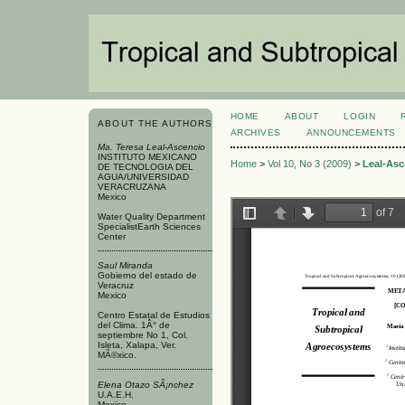
HOME
ABOUT
LOGIN
ABOUT THE AUTHORS
ARCHIVES
ANNOUNCEMENTS
Ma. Teresa Leal-Ascencio
INSTITUTO MEXICANO
Home
>
Vol 10, No 3 (2009)
>
Leal-Asc
DE TECNOLOGIA DEL
AGUA/UNIVERSIDAD
VERACRUZANA
Mexico
Water Quality Department
SpecialistEarth Sciences
Center
Saul Miranda
Gobierno del estado de
Veracruz
Mexico
Centro Estatal de Estudios
del Clima. 1Â° de
septiembre No 1, Col.
Isleta, Xalapa, Ver.
MÃ©xico.
Elena Otazo SÃ¡nchez
U.A.E.H.
Mexico