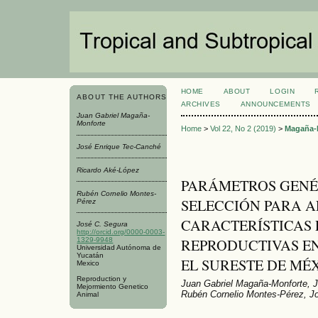
HOME
ABOUT
LOGIN
ABOUT THE AUTHORS
ARCHIVES
ANNOUNCEMENTS
Juan Gabriel Magaña-
Monforte
Home
>
Vol 22, No 2 (2019)
>
Magaña-
José Enrique Tec-Canché
Ricardo Aké-López
PARÁMETROS GENÉT
Rubén Cornelio Montes-
SELECCIÓN PARA 
Pérez
CARACTERÍSTICAS 
José C. Segura
http://orcid.org/0000-0003-
REPRODUCTIVAS EN
1329-9948
Universidad Autónoma de
Yucatán
EL SURESTE DE MÉ
Mexico
Reproduction y
Juan Gabriel Magaña-Monforte, 
Mejormiento Genetico
Rubén Cornelio Montes-Pérez, J
Animal