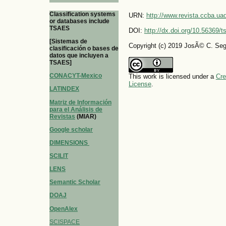
Classification systems
URN:
http://www.revista.ccba.u
or databases include
TSAES
DOI:
http://dx.doi.org/10.56369/
[Sistemas de
Copyright (c) 2019 JosÃ© C. Se
clasificación o bases de
datos que incluyen a
TSAES]
CONACYT-Mexico
This work is licensed under a
Cre
License
.
LATINDEX
Matriz de Información
para el Análisis de
Revistas
(MIAR)
Google scholar
DIMENSIONS
SCILIT
LENS
Semantic Scholar
DOAJ
OpenAlex
SCISPACE