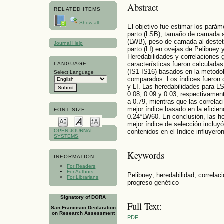
Abstract
RELATED ITEMS
Show all
El objetivo fue estimar los pará
parto (LSB), tamaño de camada a
(LWB), peso de camada al destete
Journal Help
parto (LI) en ovejas de Pelibuey 
Heredabilidades y correlaciones g
características fueron calculada
LANGUAGE
(IS1-IS16) basados en la metodo
Select Language
comparados. Los índices fuero
y LI. Las heredabilidades para L
0.08, 0.09 y 0.03, respectivamen
a 0.79, mientras que las correlac
mejor índice basado en la eficien
FONT SIZE
0.24*LW60. En conclusión, las he
mejor índice de selección incluy
OPEN JOURNAL
contenidos en el índice influyero
SYSTEMS
Keywords
INFORMATION
For Readers
For Authors
Pelibuey; heredabilidad; correla
For Librarians
progreso genético
Signatory of DORA
Full Text:
San Francisco Declaration
on Research Assessment
PDF