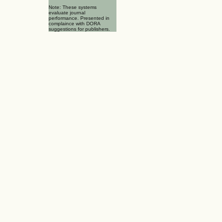
Note: These systems
evaluate journal
performance. Presented in
complaince with DORA
suggestions for publishers.