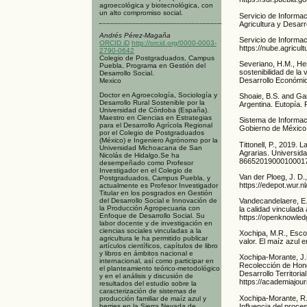
agroecológica y biotecnológica, con
un alto compromiso social.
Servicio de Informa
Agricultura y Desar
Andrés Pérez-Magaña
Servicio de Informa
ORCID iD
http://orcid.org/0000-0003-
https://nube.agricul
2790-0642
Colegio de Postgraduados, Campus
Severiano, H.M., Her
Puebla, Programa en Gestión del
sostenibilidad de la
Desarrollo Social.
Desarrollo Económico
Mexico
Doctor en Agroecología, Sociología y
Shoaie, B.S. and Gar
Desarrollo Rural Sostenible por la
Argentina. Eutopía. 
Universidad de Córdoba (España).
Maestro en Ciencias en Estrategias
Sistema de Informac
para el Desarrollo Agrícola Regional
Gobierno de México
por el Colegio de Postgraduados
(México) e Ingeniero Agrónomo por la
Tittonell, P., 2019.
Universidad Michoacana de San
Agrarias. Universida
Nicolás de Hidalgo.Se ha
86652019000100017
desempeñado como Profesor
Investigador en el Colegio de
Van der Ploeg, J. D.
Postgraduados, Campus Puebla, y
https://edepot.wur.n
actualmente es Profesor Investigador
Titular en los posgrados en Gestión
Vandecandelaere, E.,
del Desarrollo Social e Innovación de
la Producción Agropecuaria con
la calidad vinculada
Enfoque de Desarrollo Social. Su
https://openknowled
labor docente y de investigación en
ciencias sociales vinculadas a la
Xochipa, M.R., Esco
agricultura le ha permitido publicar
valor. El maíz azul 
artículos científicos, capítulos de libro
y libros en ámbitos nacional e
Xochipa-Morante, J.
internacional, así como participar en
Recolección de Hong
el planteamiento teórico-metodológico
Desarrollo Territori
y en el análisis y discusión de
https://academiajo
resultados del estudio sobre la
caracterización de sistemas de
Xochipa-Morante, R.
producción familiar de maíz azul y
Influencia del proce
berries en la Sierra Nevada de