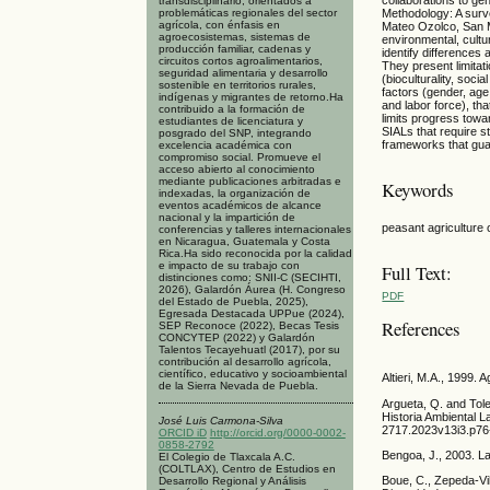
transdisciplinario, orientados a
problemáticas regionales del sector
Methodology: A surv
agrícola, con énfasis en
Mateo Ozolco, San M
agroecosistemas, sistemas de
environmental, cult
producción familiar, cadenas y
identify difference
circuitos cortos agroalimentarios,
They present limitati
seguridad alimentaria y desarrollo
(bioculturality, soc
sostenible en territorios rurales,
factors (gender, age
indígenas y migrantes de retorno.Ha
and labor force), tha
contribuido a la formación de
limits progress towar
estudiantes de licenciatura y
SIALs that require st
posgrado del SNP, integrando
frameworks that guar
excelencia académica con
compromiso social. Promueve el
acceso abierto al conocimiento
mediante publicaciones arbitradas e
Keywords
indexadas, la organización de
eventos académicos de alcance
nacional y la impartición de
peasant agriculture 
conferencias y talleres internacionales
en Nicaragua, Guatemala y Costa
Rica.Ha sido reconocida por la calidad
e impacto de su trabajo con
Full Text:
distinciones como: SNII-C (SECIHTI,
2026), Galardón Áurea (H. Congreso
PDF
del Estado de Puebla, 2025),
Egresada Destacada UPPue (2024),
References
SEP Reconoce (2022), Becas Tesis
CONCYTEP (2022) y Galardón
Talentos Tecayehuatl (2017), por su
contribución al desarrollo agrícola,
científico, educativo y socioambiental
Altieri, M.A., 1999.
de la Sierra Nevada de Puebla.
Argueta, Q. and Tole
Historia Ambiental L
José Luis Carmona-Silva
2717.2023v13i3.p76
ORCID iD
http://orcid.org/0000-0002-
0858-2792
Bengoa, J., 2003. L
El Colegio de Tlaxcala A.C.
(COLTLAX), Centro de Estudios en
Boue, C., Zepeda-Vil
Desarrollo Regional y Análisis