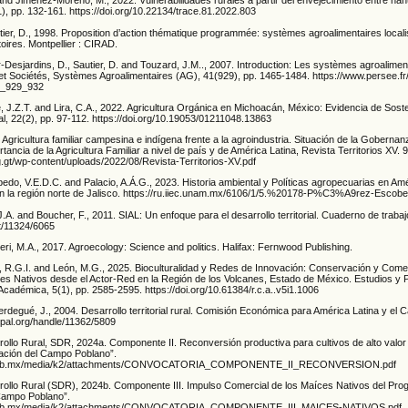
nd Jiménez-Moreno, M., 2022. Vulnerabilidades rurales a partir del envejecimiento entre nah
), pp. 132-161. https://doi.org/10.22134/trace.81.2022.803
ier, D., 1998. Proposition d’action thématique programmée: systèmes agroalimentaires locali
toires. Montpellier : CIRAD.
-Desjardins, D., Sautier, D. and Touzard, J.M.., 2007. Introduction: Les systèmes agroaliment
t Sociétés, Systèmes Agroalimentaires (AG), 41(929), pp. 1465-1484. https://www.persee.f
_929_932
e, J.Z.T. and Lira, C.A., 2022. Agricultura Orgánica en Michoacán, México: Evidencia de Soste
l, 22(2), pp. 97-112. https://doi.org/10.19053/01211048.13863
 Agricultura familiar campesina e indígena frente a la agroindustria. Situación de la Gobernan
tancia de la Agricultura Familiar a nivel de país y de América Latina, Revista Territorios XV. 9
g.gt/wp-content/uploads/2022/08/Revista-Territorios-XV.pdf
edo, V.E.D.C. and Palacio, A.Á.G., 2023. Historia ambiental y Políticas agropecuarias en Amé
 la región norte de Jalisco. https://ru.iiec.unam.mx/6106/1/5.%20178-P%C3%A9rez-Escobe
J.A. and Boucher, F., 2011. SIAL: Un enfoque para el desarrollo territorial. Cuaderno de trab
et/11324/6065
ieri, M.A., 2017. Agroecology: Science and politics. Halifax: Fernwood Publishing.
, R.G.I. and León, M.G., 2025. Bioculturalidad y Redes de Innovación: Conservación y Comer
es Nativos desde el Actor-Red en la Región de los Volcanes, Estado de México. Estudios y 
 Académica, 5(1), pp. 2585-2595. https://doi.org/10.61384/r.c.a..v5i1.1006
rdegué, J., 2004. Desarrollo territorial rural. Comisión Económica para América Latina y el 
cepal.org/handle/11362/5809
rollo Rural, SDR, 2024a. Componente II. Reconversión productiva para cultivos de alto valor
ción del Campo Poblano”.
la.gob.mx/media/k2/attachments/CONVOCATORIA_COMPONENTE_II_RECONVERSION.pdf
rollo Rural (SDR), 2024b. Componente III. Impulso Comercial de los Maíces Nativos del Pr
Campo Poblano”.
la.gob.mx/media/k2/attachments/CONVOCATORIA_COMPONENTE_III_MAICES-NATIVOS.pdf