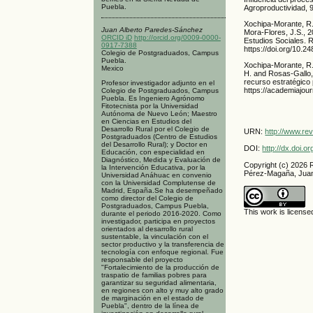
Puebla.
Agroproductividad, 9
Xochipa-Morante, R.
Juan Alberto Paredes-Sánchez
Mora-Flores, J.S., 
ORCID iD
http://orcid.org/0009-0000-
Estudios Sociales. 
0917-7388
https://doi.org/10.2
Colegio de Postgraduados, Campus
Puebla.
Xochipa-Morante, R.
Mexico
H. and Rosas-Gallo,
recurso estratégico 
Profesor investigador adjunto en el
https://academiajo
Colegio de Postgraduados, Campus
Puebla. Es Ingeniero Agrónomo
Fitotecnista por la Universidad
Autónoma de Nuevo León; Maestro
en Ciencias en Estudios del
Desarrollo Rural por el Colegio de
URN:
http://www.re
Postgraduados (Centro de Estudios
del Desarrollo Rural); y Doctor en
DOI:
http://dx.doi.
Educación, con especialidad en
Diagnóstico, Medida y Evaluación de
Copyright (c) 2026
la Intervención Educativa, por la
Pérez-Magaña, Juan
Universidad Anáhuac en convenio
con la Universidad Complutense de
Madrid, España.Se ha desempeñado
como director del Colegio de
Postgraduados, Campus Puebla,
This work is licens
durante el periodo 2016-2020. Como
investigador, participa en proyectos
orientados al desarrollo rural
sustentable, la vinculación con el
sector productivo y la transferencia de
tecnología con enfoque regional. Fue
responsable del proyecto
"Fortalecimiento de la producción de
traspatio de familias pobres para
garantizar su seguridad alimentaria,
en regiones con alto y muy alto grado
de marginación en el estado de
Puebla", dentro de la línea de