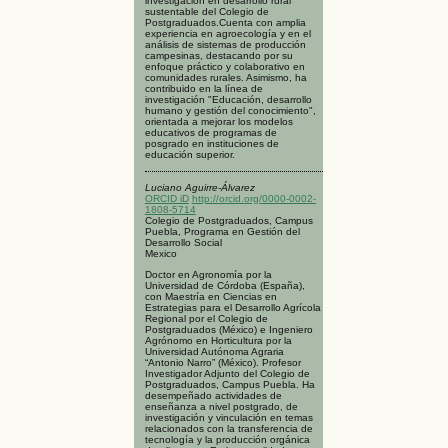
investigación en desarrollo rural
sustentable del Colegio de
Postgraduados.Cuenta con amplia
experiencia en agroecología y en el
análisis de sistemas de producción
campesinas, destacando por su
enfoque práctico y colaborativo en
comunidades rurales. Asimismo, ha
contribuido en la línea de
investigación "Educación, desarrollo
humano y gestión del conocimiento",
orientada a mejorar los modelos
educativos de programas de
posgrado en instituciones de
educación superior.
Luciano Aguirre-Álvarez
ORCID iD
http://orcid.org/0000-0002-
1808-5714
Colegio de Postgraduados, Campus
Puebla, Programa en Gestión del
Desarrollo Social
Mexico
Doctor en Agronomía por la
Universidad de Córdoba (España),
con Maestría en Ciencias en
Estrategias para el Desarrollo Agrícola
Regional por el Colegio de
Postgraduados (México) e Ingeniero
Agrónomo en Horticultura por la
Universidad Autónoma Agraria
“Antonio Narro” (México). Profesor
Investigador Adjunto del Colegio de
Postgraduados, Campus Puebla. Ha
desempeñado actividades de
enseñanza a nivel postgrado, de
investigación y vinculación en temas
relacionados con la transferencia de
tecnología y la producción orgánica