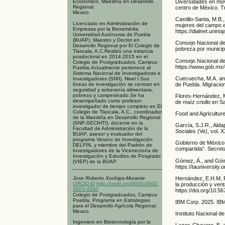
Diversidades en movi
Económico, Maestría en Desarrollo
Regional.
centro de México. Tr
Mexico
Castillo-Santa, M.B
Licenciado en Administración de
mujeres del campo e
Empresas por la Benemérita
https://dialnet.uniri
Universidad Autónoma de Puebla
(BUAP), Maestro y Doctor en
Consejo Nacional de
Desarrollo Regional por El Colegio de
pobreza por municip
Tlaxcala, A.C.Realizó una estancia
posdoctoral en 2014-2015 en el
Consejo Nacional de
Colegio de Postgraduados, Campus
https://www.gob.mx
Puebla.Actualmente pertenece al
Sistema Nacional de Investigadoras e
Cuecuecha, M.A. and 
Investigadores (SNII), Nivel I.Sus
líneas de investigación se centran en
de Puebla. Migracion
seguridad y soberanía alimentaria,
pobreza y campesinado.Se ha
Flores-Hernández, M
desempeñado como profesor-
de maíz criollo en 
investigador de tiempo completo en El
Colegio de Tlaxcala, A.C., coordinador
Food and Agriculture
de la Maestría en Desarrollo Regional
(SNP-SECIHTI), docente en la
García, S.J.R., Alda
Facultad de Administración de la
Sociales (Ve), vol. 
BUAP, asesor y evaluador del
programa Verano de Investigación
Gobierno de México,
DELFIN, y miembro del Padrón de
compartida”. Secret
Investigadores de la Vicerrectoría de
Investigación y Estudios de Posgrado
Gómez, Á., and Góme
(VIEP) de la BUAP.
https://tauniversit
Jose Roberto Xochipa-Morante
Hernández, E.H.M, R
ORCID iD
http://orcid.org/0000-0002-
la producción y ven
3803-4340
https://doi.org/10.5
Colegio de Postgraduados, Campus
Puebla, Programa en Estrategias
IBM Corp. 2025. IBM
para el Desarrollo Agrícola Regional.
Mexico
Instituto Nacional 
Ingeniero en Biotecnología por la