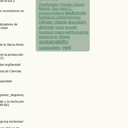
en el sur y
Agroforestry
Climate change
Mexico.
Zea mays L.
sos económicos en
biodiversity
agroecosystems
biological control
biomass
climate change
digestibility
ndicadores de
diversity
growth
goats
l.aspx
performance
livestock
maize
.
sheep
productivity
sustainability
de la Sierra Norte
yield
sustainability.
en la producción
121.
ao.org/faostat/
ista de Ciencias
osperidad
ngel_gomez_degraves_y_prof._karine_gomez_marquina.pdf
ly y su lucha por
49-661.
egi.org.mx/temas/