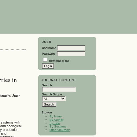
USER
Username
Password
Remember me
ries in
JOURNAL CONTENT
Search
Search Scope
-Magaña, Juan
Browse
By Issue
By Author
g systems with
By Title
 and ecological
By Sections
ry production
Other Journals
, and
velopment.