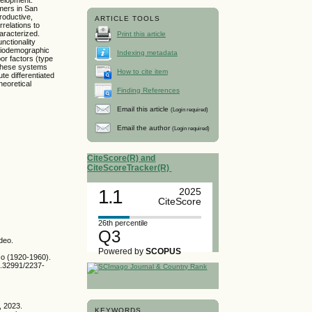
mers in San
roductive,
ARTICLE TOOLS
relations to
aracterized.
Print this article
unctionality
ociodemographic
Indexing metadata
or factors (type
f these systems
How to cite item
te differentiated
heoretical
Finding References
Email this article
(Login required)
Email the author
(Login required)
CiteScore(R) and
CiteScoreTracker(R)
1.1
2025
CiteScore
26th percentile
Q3
deo.
Powered by
SCOPUS
co (1920-1960).
10.32991/2237-
, 2023.
KEYWORDS