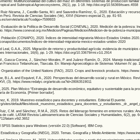
miento: Multifuncionalidad del cultivo del maíz en diferentes sistemas de producción familiar 
opical and Subtropical Agroecosystems, 26(1), pp. 1-18. http://doi.org/10.56369/tsaes.4558
., Ruiz-Nizama, J., Castillo-Santa, M.I. and Saavedra-Ramírez, G., 2020. Educación y recur
n Perú. Revista de Ciencias Sociales (Ve), XXVI (Número especial 2), pp. 81-93.
oja.es/servlet/articulo?codigo=7599933
 Evaluación de la Política de Desarrollo Social (CONEVAL), 2020. Medición de la pobreza: I
io. https://www.coneval.org.mx/Medicion/Paginas/Medicion/Medicion-de-la-pobreza-municipa
 Población (CONAPO), 2020. Índices de intensidad migratoria México-Estados Unidos 2020
/conapo/documentos/indices-de-intensidad-migratoria-mexico-estados-unidos-2020
Leal, G.A.A., 2025. Migración de retorno y productividad agrícola: evidencia de municipios 
es Internacionales, 16(6), pp. 1-29. https://doi.org/10.33679/rmi.v1i1.2914
., Gasca-Corona, J., Sánchez-Morales, P. and Juárez-Ramón, D., 2024. Manejo tradicional 
San Francisco Tetlanohcan, Tlaxcala. En: Manejo Agroecológico de Sistemas Volumen IV. pp. 
 Organization of the United Nations (FAO), 2023. Crops and livestock products. https://www.f
pe, B.L.A. and Esquivel, F.A., 2020. Perspectivas del desarrollo social y rural en México. Rev
XXVI, (3). https://www.redalyc.org/articulo.oa?id=28063519011
 2025. Plan México “Estrategia de desarrollo económico, equitativo y sustentable para la pr
aría de Economía. [Primer borrador].
z, K. 2019. Muestreo estadístico para docentes y estudiantes. Editorial El puente.
y.org/sites/default/files/ebook_muestreo_estadistico_para_docentes_y_estudiantes._dr._a
uiz, C.M. and Sánchez, R.M.Á., 2025. Retos del liderazgo femenino en entornos rurales: Ana
ta de café. LATAM Revista Latinoamericana de Ciencias Sociales y Humanidades, 6(2), pp. 6
6712/latam.v6i2.3652
 SPSS Statistics para Windows (versión 22.0) [Software]. IBM Corp.
de Estadística y Geografía (INEGI), 2020. Temas. Geografía y Medio Ambiente. https://www.in