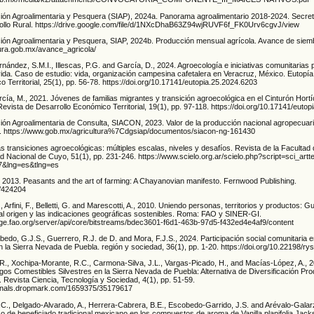
ción Agroalimentaria y Pesquera (SIAP), 2024a. Panorama agroalimentario 2018-2024. Secret
rollo Rural. https://drive.google.com/file/d/1NXcDhaB63Z94wjRUVF6f_FK0Urv6cgvJ/view
ción Agroalimentaria y Pesquera, SIAP, 2024b. Producción mensual agrícola. Avance de sie
tura.gob.mx/avance_agricola/
nández, S.M.I., Illescas, P.G. and García, D., 2024. Agroecología e iniciativas comunitarias 
 vida. Caso de estudio: vida, organización campesina cafetalera en Veracruz, México. Eutopía
 Territorial, 25(1), pp. 56-78. https://doi.org/10.17141/eutopia.25.2024.6203
cía, M., 2021. Jóvenes de familias migrantes y transición agroecológica en el Cinturón Hortí
Revista de Desarrollo Económico Territorial, 19(1), pp. 97-118. https://doi.org/10.17141/euto
ión Agroalimentaria de Consulta, SIACON, 2023. Valor de la producción nacional agropecuar
. https://www.gob.mx/agricultura%7Cdgsiap/documentos/siacon-ng-161430
 Las transiciones agroecológicas: múltiples escalas, niveles y desafíos. Revista de la Facultad
d Nacional de Cuyo, 51(1), pp. 231-246. https://www.scielo.org.ar/scielo.php?script=sci_art
&lng=es&tlng=es
, 2013. Peasants and the art of farming: A Chayanovian manifesto. Fernwood Publishing.
l/424204
 Arfini, F., Belletti, G. and Marescotti, A., 2010. Uniendo personas, territorios y productos: 
 al origen y las indicaciones geográficas sostenibles. Roma: FAO y SINER-GI.
ge.fao.org/server/api/core/bitstreams/bdec3601-f6d1-463b-97d5-f432ed4e4af9/content
bedo, G.J.S., Guerrero, R.J. de D. and Mora, F.J.S., 2024. Participación social comunitaria
en la Sierra Nevada de Puebla. región y sociedad, 36(1), pp. 1-20. https://doi.org/10.22198/r
R., Xochipa-Morante, R.C., Carmona-Silva, J.L., Vargas-Picado, H., and Macías-López, A., 
os Comestibles Silvestres en la Sierra Nevada de Puebla: Alternativa de Diversificación Pro
al. Revista Ciencia, Tecnología y Sociedad, 4(1), pp. 51-59.
urnals.dropmark.com/1659375/35179617
C., Delgado-Alvarado, A., Herrera-Cabrera, B.E., Escobedo-Garrido, J.S. and Arévalo-Galarz
so de beneficiado tradicional mexicano en los compuestos de aroma de Vanilla planifolia Jac