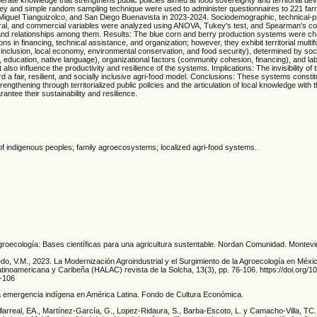
ey and simple random sampling technique were used to administer questionnaires to 221 far
iguel Tianguizolco, and San Diego Buenavista in 2023-2024. Sociodemographic, technical-p
ural, and commercial variables were analyzed using ANOVA, Tukey's test, and Spearman's cor
s and relationships among them. Results: The blue corn and berry production systems were ch
ons in financing, technical assistance, and organization; however, they exhibit territorial multif
ial inclusion, local economy, environmental conservation, and food security), determined by s
, education, native language), organizational factors (community cohesion, financing), and lab
t also influence the productivity and resilience of the systems. Implications: The invisibility o
d a fair, resilient, and socially inclusive agri-food model. Conclusions: These systems constitu
rengthening through territorialized public policies and the articulation of local knowledge with t
antee their sustainability and resilience.
of indigenous peoples; family agroecosystems; localized agri-food systems.
 Agroecología: Bases científicas para una agricultura sustentable. Nordan Comunidad. Montevi
do, V.M., 2023. La Modernización Agroindustrial y el Surgimiento de la Agroecología en Méxi
atinoamericana y Caribeña (HALAC) revista de la Solcha, 13(3), pp. 76-106. https://doi.org/
-106
a emergencia indígena en América Latina. Fondo de Cultura Económica.
larreal, EA., Martínez-García, G., Lopez-Ridaura, S., Barba-Escoto, L. y Camacho-Villa, TC.