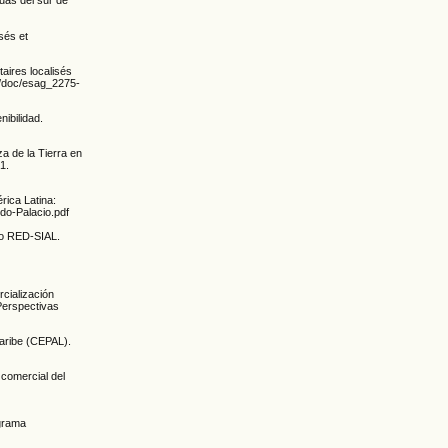
uas del sur de
sés et
aires localisés
r/doc/esag_2275-
nibilidad.
za de la Tierra en
1.
rica Latina:
do-Palacio.pdf
ajo RED-SIAL.
cialización
Perspectivas
Caribe (CEPAL).
 comercial del
ograma