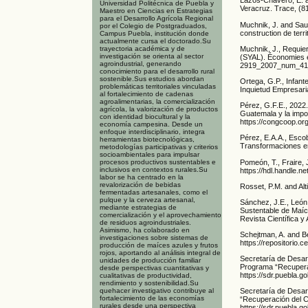
Lazos-Chavero, E. a
Universidad Politécnica de Puebla y
Veracruz. Trace, (81
Maestro en Ciencias en Estrategias
para el Desarrollo Agrícola Regional
Muchnik, J. and Saut
por el Colegio de Postgraduados,
construction de terri
Campus Puebla, institución donde
actualmente cursa el doctorado.Su
Muchnik, J., Requier
trayectoria académica y de
investigación se orienta al sector
(SYAL). Économies e
agroindustrial, generando
2919_2007_num_41
conocimiento para el desarrollo rural
sostenible.Sus estudios abordan
Ortega, G.P., Infant
problemáticas territoriales vinculadas
Inquietud Empresaria
al fortalecimiento de cadenas
agroalimentarias, la comercialización
Pérez, G.F.E., 2022.
agrícola, la valorización de productos
Guatemala y la impor
con identidad biocultural y la
https://congcoop.or
economía campesina. Desde un
enfoque interdisciplinario, integra
Pérez, E.A.A., Escob
herramientas biotecnológicas,
Transformaciones en
metodologías participativas y criterios
socioambientales para impulsar
Pomeón, T., Fraire, 
procesos productivos sustentables e
inclusivos en contextos rurales.Su
https://hdl.handle.n
labor se ha centrado en la
revalorización de bebidas
Rosset, P.M. and Alt
fermentadas artesanales, como el
pulque y la cerveza artesanal,
Sánchez, J.E., León
mediante estrategias de
Sustentable de Maíc
comercialización y el aprovechamiento
Revista Científica y
de residuos agroindustriales.
Asimismo, ha colaborado en
Schejtman, A. and Be
investigaciones sobre sistemas de
https://repositorio.
producción de maíces azules y frutos
rojos, aportando al análisis integral de
Secretaría de Desar
unidades de producción familiar
Programa “Recupera
desde perspectivas cuantitativas y
https://sdr.pueb
cualitativas de productividad,
rendimiento y sostenibilidad.Su
quehacer investigativo contribuye al
Secretaría de Desar
fortalecimiento de las economías
“Recuperación del 
rurales desde una perspectiva
https://sdr.pueb