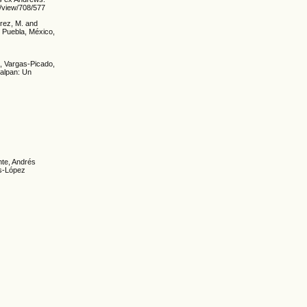
e/view/708/577
rez, M. and
 Puebla, México,
, Vargas-Picado,
Calpan: Un
te, Andrés
as-López