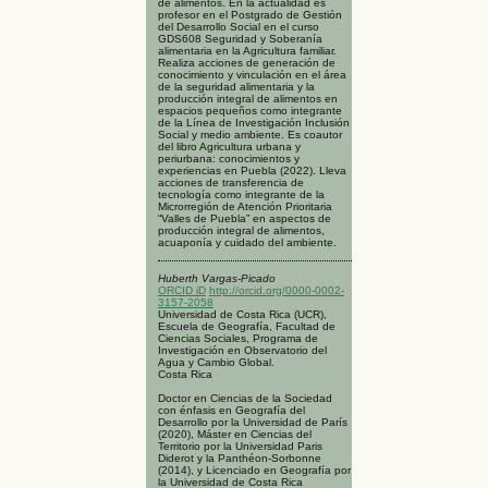
de alimentos. En la actualidad es
profesor en el Postgrado de Gestión
del Desarrollo Social en el curso
GDS608 Seguridad y Soberanía
alimentaria en la Agricultura familiar.
Realiza acciones de generación de
conocimiento y vinculación en el área
de la seguridad alimentaria y la
producción integral de alimentos en
espacios pequeños como integrante
de la Línea de Investigación Inclusión
Social y medio ambiente. Es coautor
del libro Agricultura urbana y
periurbana: conocimientos y
experiencias en Puebla (2022). Lleva
acciones de transferencia de
tecnología como integrante de la
Microrregión de Atención Prioritaria
“Valles de Puebla” en aspectos de
producción integral de alimentos,
acuaponía y cuidado del ambiente.
Huberth Vargas-Picado
ORCID iD
http://orcid.org/0000-0002-
3157-2058
Universidad de Costa Rica (UCR),
Escuela de Geografía, Facultad de
Ciencias Sociales, Programa de
Investigación en Observatorio del
Agua y Cambio Global.
Costa Rica
Doctor en Ciencias de la Sociedad
con énfasis en Geografía del
Desarrollo por la Universidad de París
(2020), Máster en Ciencias del
Territorio por la Universidad Paris
Diderot y la Panthéon-Sorbonne
(2014), y Licenciado en Geografía por
la Universidad de Costa Rica