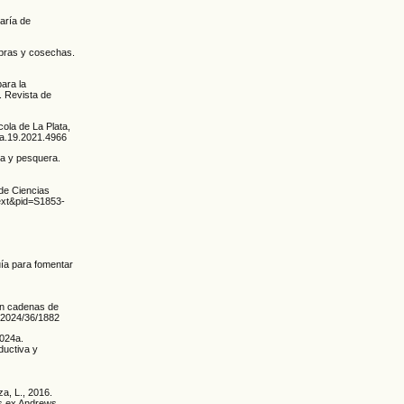
aría de
mbras y cosechas.
para la
. Revista de
cola de La Plata,
pia.19.2021.4966
ia y pesquera.
 de Ciencias
text&pid=S1853-
Guía para fomentar
 en cadenas de
ys2024/36/1882
2024a.
ductiva y
a, L., 2016.
ks ex Andrews.