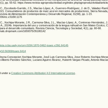
(1), pp. 55-62. https://www.revista-agroproductividad.org/index.php/agroproductividad/articl
C., Escobedo-Garrido, J.S., Macías-López, A., Guerrero-Rodríguez, J. de D., Valadez-Ramí
2021. Consumidores de productos de maíz azul en mercados de productores, Sierra Nevada,
Revista de Alimentación Contemporánea y Desarrollo Regional, 31(58), pp. 1-23.
4836/es.v31i58.1176
C., Xochipa-Morante, J.R., Carmona-Silva, J.L., Macías-López, A., Contreras-Hernández, J.
 A., 2024b. Importancia del uso y conservación de la lengua náhuatl en San Mateo Ozolco, 
para el desarrollo comunitario. Revista Ciencia, Tecnología y Sociedad, 4(1), pp. 60-68.
urnals.dropmark.com/1659375/35180142
vista.ccba.uady.mx/urn:ISSN:1870-0462-tsaes.v29i1.64145
org/10.56369/tsaes.6414
 Reyna Concepcion Xochipa-Morante, José Luis Carmona-Silva, Jose Roberto Xochipa-Moran
 Alberto Paredes-Sánchez, Luciano Aguirre-Álvarez, Huberth Vargas-Picado, Antonio Mací
ed under a
Creative Commons Attribution 4.0 International License
.