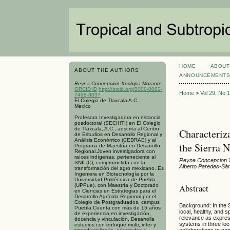
HOME
ABOUT
ABOUT THE AUTHORS
ANNOUNCEMENT
Reyna Concepcion Xochipa-Morante
ORCID iD
http://orcid.org/0000-0002-
Home
>
Vol 29, No 
7498-8037
El Colegio de Tlaxcala A.C.
Mexico
Profesora Investigadora en estancia
posdoctoral (SECIHTI) en El Colegio
de Tlaxcala, A.C., adscrita al Centro
Characteriza
de Estudios en Desarrollo Regional y
Análisis Económico (CEDRAE) y al
the Sierra 
Programa de Maestría en Desarrollo
Regional.Joven investigadora con
raíces indígenas, perteneciente al
Reyna Concepcion X
SNII (C), comprometida con la
Alberto Paredes-Sá
transformación del agro mexicano. Es
Ingeniera en Biotecnología por la
Universidad Politécnica de Puebla
(UPPue), con Maestría y Doctorado
Abstract
en Ciencias en Estrategias para el
Desarrollo Agrícola Regional por el
Colegio de Postgraduados, campus
Background: In the 
Puebla.Cuenta con más de 15 años
local, healthy, and 
de experiencia en investigación,
relevance as expres
docencia y vinculación. Desarrolla
systems in three loc
estudios con enfoque multi, inter y
collaborations to ge