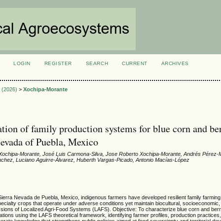
LOGIN
REGISTER
SEARCH
CURRENT
ARCHIVES
S
1 (2026)
>
Xochipa-Morante
tion of family production systems for blue corn and ber
Nevada of Puebla, Mexico
ochipa-Morante, José Luis Carmona-Silva, Jose Roberto Xochipa-Morante, Andrés Pérez
nchez, Luciano Aguirre-Álvarez, Huberth Vargas-Picado, Antonio Macías-López
Sierra Nevada de Puebla, Mexico, indigenous farmers have developed resilient family farmin
specialty crops that operate under adverse conditions yet maintain biocultural, socioeconomic,
sions of Localized Agri-Food Systems (LAFS). Objective: To characterize blue corn and ber
ations using the LAFS theoretical framework, identifying farmer profiles, production practices
nerate knowledge that strengthens public policies aimed at food sovereignty and territorial de