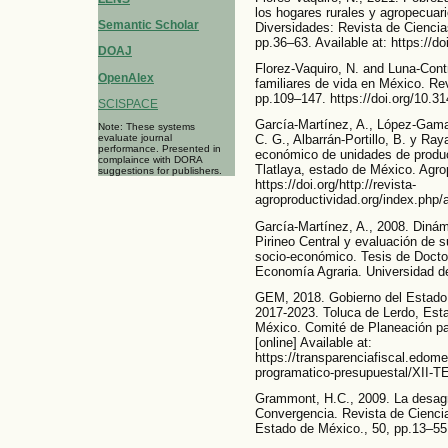
los hogares rurales y agropecuari
Semantic Scholar
Diversidades: Revista de Ciencia
pp.36–63. Available at: https://
DOAJ
Florez-Vaquiro, N. and Luna-Cont
OpenAlex
familiares de vida en México. Re
pp.109–147. https://doi.org/10.3
SCISPACE
García-Martínez, A., López-Gama
Note: These systems
evaluate journal
C. G., Albarrán-Portillo, B. y Ra
performance. Presented in
económico de unidades de produc
complaince with DORA
Tlatlaya, estado de México. Agro
suggestions for publishers.
https://doi.org/http://revista-
agroproductividad.org/index.php/a
García-Martínez, A., 2008. Dinám
Pirineo Central y evaluación de s
socio-económico. Tesis de Docto
Economía Agraria. Universidad d
GEM, 2018. Gobierno del Estado 
2017-2023. Toluca de Lerdo, Est
México. Comité de Planeación par
[online] Available at:
https://transparenciafiscal.edom
programatico-presupuestal/XII-
Grammont, H.C., 2009. La desagr
Convergencia. Revista de Cienci
Estado de México., 50, pp.13–55