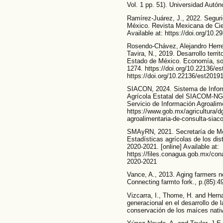
Vol. 1 pp. 51). Universidad Autó
Ramírez-Juárez, J., 2022. Segurid
México. Revista Mexicana de Cien
Available at: https://doi.org/10
Rosendo-Chávez, Alejandro Herrer
Tavira, N., 2019. Desarrollo territo
Estado de México. Economía, socie
1274. https://doi.org/10.22136/es
https://doi.org/10.22136/est2019
SIACON, 2024. Sistema de Inform
Agrícola Estatal del SIACOM-NG. 
Servicio de Información Agroalim
https://www.gob.mx/agricultura/d
agroalimentaria-de-consulta-sia
SMAyRN, 2021. Secretaría de Me
Estadísticas agrícolas de los dis
2020-2021. [online] Available at:
https://files.conagua.gob.mx/co
2020-2021
Vance, A., 2013. Aging farmers n
Connecting farmto fork., p.(85):4
Vizcarra, I., Thome, H. and Herna
generacional en el desarrollo de 
conservación de los maíces nativ