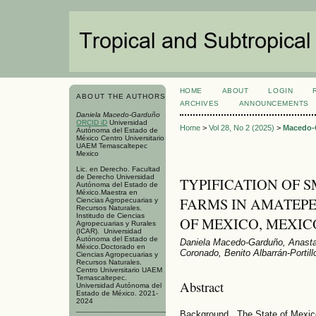
HOME
ABOUT
LOGIN
ABOUT THE AUTHORS
ARCHIVES
ANNOUNCEMENTS
Daniela Macedo-Garduño
ORCID iD
Universidad
Home
>
Vol 28, No 2 (2025)
>
Macedo-
Autónoma del Estado de
México Centro Universitario
UAEM Temascaltepec
Mexico
Lic. en Derecho. Facultad
de Derecho Universidad
TYPIFICATION OF 
Autónoma del Estado de
México.Maestra en
FARMS IN AMATEPE
Ciencias Agropecuarias y
Recursos Naturales.
Institudo de Ciencias
OF MEXICO, MEXIC
Agropecuarias y Rurales
(ICAR). Universidad
Autónoma del Estado de
Daniela Macedo-Garduño, Anastac
México.Doctorado en
Coronado, Benito Albarrán-Portill
Ciencias Agropecuarias y
Recursos Naturales.
Centro Universitario UAEM
Temascaltepec.
Abstract
Universidad Autónoma del
Estado de México. 2021-
2024
Background. The State of Mexico