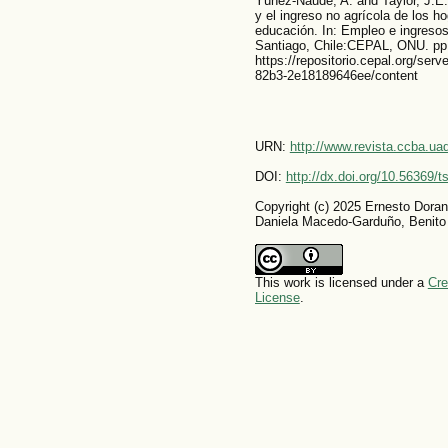
Yúnez-Naude, A. and Taylor, J.E.
y el ingreso no agrícola de los h
educación. In: Empleo e ingresos
Santiago, Chile:CEPAL, ONU. pp
https://repositorio.cepal.org/ser
82b3-2e18189646ee/content
URN:
http://www.revista.ccba.u
DOI:
http://dx.doi.org/10.56369/
Copyright (c) 2025 Ernesto Dora
Daniela Macedo-Garduño, Benito A
This work is licensed under a
Cre
License
.