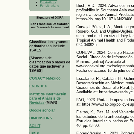
For Authors
Bush, R.D., 2024. Advances in sm
For Librarians
profitability in Southeast Asia o
region: a review. Animal Producti
Signatory of DORA
https://doi.org/10.1071/AN23406
San Francisco Declaration
Carvajal-Pérez, L.A., Montenegro
on Research Assessment
Rosero, G.J. and Urgilés-Urgilés
small and medium-sized dairy fa
Tropical Animal Health and Produc
Classification systems
024-04092-x
or databases include
TSAES
CONEVAL, 2024. Consejo Nacional
Social. Dirección de Información
[Sistemas de
Mínimo. [online] Available at:
clasificación o bases de
www.coneval.org.mx/salaprensa/d
datos que incluyen a
Fecha de acceso 16 de julio de 
TSAES]
Escalante, R., Catalán, H., Gali
CONACYT-Mexico
Desagrarización en México: tenden
LATINDEX
Cuadernos de Desarrollo Rural, [on
Available at: https://www.redalyc
Matriz de Información
para el Análisis de
FAO, 2023. Portal de apoyo a las 
Revistas
(MIAR)
at: https://www.fao.org/policy-su
Google scholar
Fleitas, K., Paz, M. and Valverd
los estudios de la antropología e
DIMENSIONS
Estudios Interdisciplinarios en Et
40, pp.73–90.
SCILIT
Flores-Vaquiro, N., 2021. Pobrez
LENS