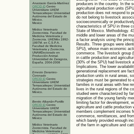
producers in the country. In the s
Anastacio García-Martínez
ORCID iD
Centro
agricultural production units (SPU)
Universitario UAEM
production does not respond to p
Temascaltepec Universidad
Autónoma del Estado de
do not belong to livestock assoc
México.
socioeconomically or productivel
Mexico
characteristics of SPU in three 
Médico Veterinario
State of Mexico. Methodology. 43
Zootecnista. Facultad de
middle and lower areas of the mun
Medicina Veterinaria y
a factor analysis using the prin
Zootecnia. UAEMéx 1992-
1997M. en C.S.P.A.
Results. Three groups were ident
Facultad de Medicina
SPU), whose main economic activi
Veterinaria y Zootecnia.
UNAMDoctorado en
commerce. The livestock group (
Producción Animal.
in cattle production and agricult
Universidad de Zaragoza,
(30% of the SPU) had livestock an
España. 2004-2008
Implications. The lower availabili
generational replacement are fac
Ernesto Dorantes-
production units in rural areas, 
Coronado
ORCID iD
Centro
strategies must be generated to 
Universitario UAEM
families in rural areas with few r
Temascaltepec Universidad
lives in the rural regions of the 
Autónoma del Estado de
México.
studied were characterized by fa
migration of the young family mem
Benito Albarrán-Portillo
limiting factor for development, wh
ORCID iD
Centro
agriculture and cattle production 
Universitario UAEM
members complement incomes from 
Temascaltepec Universidad
Autónoma del Estado de
commerce, remittances, and fro
México
which barely provided enough inc
of the farm in agriculture and cat
Médico Veterinario
Zootecnista. Facultad de
Medicina Veterinaria y