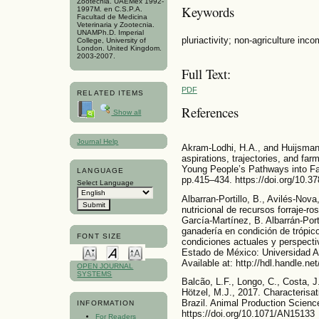
Zootecnia. UAEMéx 1992-
Keywords
1997M. en C.S.P.A.
Facultad de Medicina
Veterinaria y Zootecnia.
UNAMPh.D. Imperial
pluriactivity; non-agriculture inc
College, University of
London. United Kingdom.
2003-2007.
Full Text:
PDF
RELATED ITEMS
References
Show all
Journal Help
Akram-Lodhi, H.A., and Huijsman
aspirations, trajectories, and fa
Young People’s Pathways into Fa
LANGUAGE
pp.415–434. https://doi.org/10.3
Select Language
Albarran-Portillo, B., Avilés-Nova
nutricional de recursos forraje-ro
García-Martínez, B. Albarrán-Port
ganadería en condición de trópic
FONT SIZE
condiciones actuales y perspectiv
Estado de México: Universidad 
Available at: http://hdl.handle.n
OPEN JOURNAL
SYSTEMS
Balcão, L.F., Longo, C., Costa, J
Hötzel, M.J., 2017. Characterisat
Brazil. Animal Production Scienc
INFORMATION
https://doi.org/10.1071/AN15133
For Readers