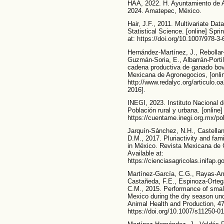
HAA, 2022. H. Ayuntamiento de A
2024. Amatepec, México.
Hair, J.F., 2011. Multivariate Dat
Statistical Science. [online] Spri
at: https://doi.org/10.1007/978-
Hernández-Martínez, J., Rebollar-
Guzmán-Soria, E., Albarrán-Portil
cadena productiva de ganado bovi
Mexicana de Agronegocios, [onlin
http://www.redalyc.org/articulo
2016].
INEGI, 2023. Instituto Nacional d
Población rural y urbana. [online]
https://cuentame.inegi.org.mx/p
Jarquín-Sánchez, N.H., Castella
D.M., 2017. Pluriactivity and fami
in México. Revista Mexicana de C
Available at:
https://cienciasagricolas.inifap.
Martínez-García, C.G., Rayas-Amo
Castañeda, F.E., Espinoza-Ortega
C.M., 2015. Performance of small-
Mexico during the dry season unde
Animal Health and Production, 47
https://doi.org/10.1007/s11250-0