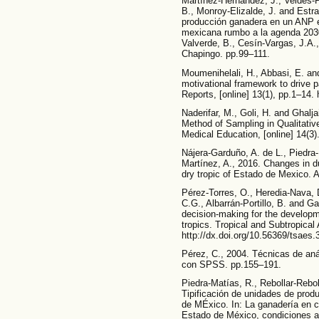
Martínez-Hernández, J., Veldés-Piñ
B., Monroy-Elizalde, J. and Estra
producción ganadera en un ANP e
mexicana rumbo a la agenda 2030
Valverde, B., Cesín-Vargas, J.A
Chapingo. pp.99–111.
Moumenihelali, H., Abbasi, E. a
motivational framework to drive pa
Reports, [online] 13(1), pp.1–14.
Naderifar, M., Goli, H. and Ghalj
Method of Sampling in Qualitativ
Medical Education, [online] 14(3)
Nájera-Garduño, A. de L., Piedra-
Martínez, A., 2016. Changes in d
dry tropic of Estado de Mexico. 
Pérez-Torres, O., Heredia-Nava, 
C.G., Albarrán-Portillo, B. and Ga
decision-making for the developme
tropics. Tropical and Subtropical
http://dx.doi.org/10.56369/tsaes.
Pérez, C., 2004. Técnicas de anál
con SPSS. pp.155–191.
Piedra-Matías, R., Rebollar-Rebol
Tipificación de unidades de prod
de MÉxico. In: La ganadería en c
Estado de México, condiciones ac