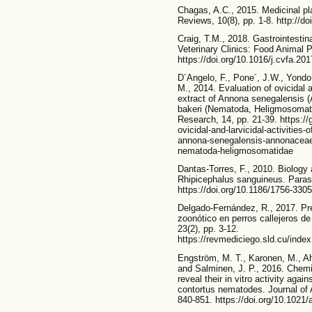
Chagas, A.C., 2015. Medicinal p
Reviews, 10(8), pp. 1-8. http:/
Craig, T.M., 2018. Gastrointestin
Veterinary Clinics: Food Animal P
https://doi.org/10.1016/j.cvfa.20
D´Angelo, F., Pone´, J.W., Yondo,
M., 2014. Evaluation of ovicidal a
extract of Annona senegalensis
bakeri (Nematoda, Heligmosomatid
Research, 14, pp. 21-39. https://
ovicidal-and-larvicidal-activities
annona-senegalensis-annonaceae
nematoda-heligmosomatidae
Dantas-Torres, F., 2010. Biology 
Rhipicephalus sanguineus. Parasit
https://doi.org/10.1186/1756-3305
Delgado-Fernández, R., 2017. Pre
zoonótico en perros callejeros d
23(2), pp. 3-12.
https://revmediciego.sld.cu/inde
Engström, M. T., Karonen, M., Ahe
and Salminen, J. P., 2016. Chemic
reveal their in vitro activity aga
contortus nematodes. Journal of A
840-851. https://doi.org/10.1021