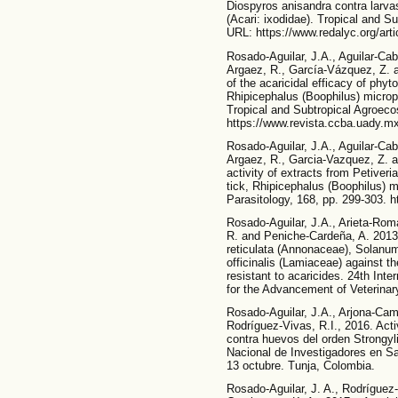
Diospyros anisandra contra larva
(Acari: ixodidae). Tropical and S
URL: https://www.redalyc.org/ar
Rosado-Aguilar, J.A., Aguilar-Cab
Argaez, R., García-Vázquez, Z.
of the acaricidal efficacy of phyt
Rhipicephalus (Boophilus) micropl
Tropical and Subtropical Agroeco
https://www.revista.ccba.uady.mx
Rosado-Aguilar, J.A., Aguilar-Cab
Argaez, R., Garcia-Vazquez, Z. 
activity of extracts from Petiveri
tick, Rhipicephalus (Boophilus) mi
Parasitology, 168, pp. 299-303. h
Rosado-Aguilar, J.A., Arieta-Romá
R. and Peniche-Cardeña, A. 2013.,
reticulata (Annonaceae), Solan
officinalis (Lamiaceae) against th
resistant to acaricides. 24th Int
for the Advancement of Veterinary
Rosado-Aguilar, J.A., Arjona-Cam
Rodríguez-Vivas, R.I., 2016. Act
contra huevos del orden Strongyl
Nacional de Investigadores en S
13 octubre. Tunja, Colombia.
Rosado-Aguilar, J. A., Rodríguez-