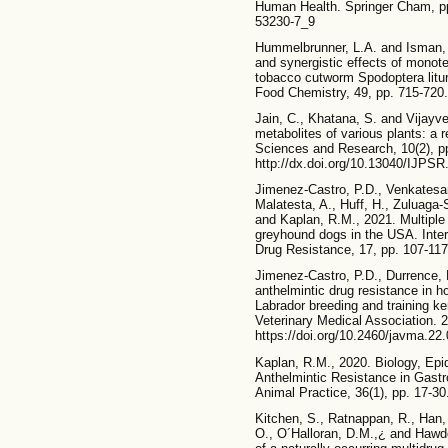
Human Health. Springer Cham, pp.
53230-7_9
Hummelbrunner, L.A. and Isman, M
and synergistic effects of monot
tobacco cutworm Spodoptera litura
Food Chemistry, 49, pp. 715-720. 
Jain, C., Khatana, S. and Vijayve
metabolites of various plants: a 
Sciences and Research, 10(2), p
http://dx.doi.org/10.13040/IJPSR
Jimenez-Castro, P.D., Venkatesa
Malatesta, A., Huff, H., Zuluaga-
and Kaplan, R.M., 2021. Multiple
greyhound dogs in the USA. Inter
Drug Resistance, 17, pp. 107-117.
Jimenez-Castro, P.D., Durrence, 
anthelmintic drug resistance in
Labrador breeding and training k
Veterinary Medical Association. 2
https://doi.org/10.2460/javma.22
Kaplan, R.M., 2020. Biology, Ep
Anthelmintic Resistance in Gastr
Animal Practice, 36(1), pp. 17-30
Kitchen, S., Ratnappan, R., Han, S
O., O´Halloran, D.M.,¿ and Hawdo