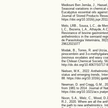
Mediouni Ben Jemâa, J., Haouel,
Seasonal variations in chemical c
Eucalyptus essential oils against
Journal of Stored Products Resea
https://doi.org/10.1016/j.jspr.201
Melo, LRB., Sousa, L.C., de Menez
L.C., Bezerra, L.A., Athayde, A.C.
Resistance of bovine gastrointes
anthelmintics in the semiarid regi
de Parasitologia Veterinária, 30(
29612021077
Modak, B., Torres, R. and Urzúa, 
pinocembrin and 3-o-methylgalang
(resinous exudates and waxy coat
the Chilean Chemical Society, 56
http://dx.doi.org/10.4067/S0717
Nielsen, M.K., 2022. Anthelminti
status and emerging trends, Intern
88. https://doi.org/10.1016/j.ijpd
Newman, D. and Cragg, G.M., 201
from 1981 to 2014. Journal of Nat
https://doi.org/10.1021/acs.jnat
Nixon, S.A., Welz, C., Wood, D.J
R.J., 2020. Where are all the ant
the path to new anthelmintics. In