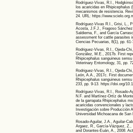
Rodríguez-Vivas, R.I., Hodgkinso
los acaricidas en Rhipicephalus (
mecanismos de resistencia. Revi
24. URL: https://www.scielo.org
Rodríguez-Vivas R.I., Grisi, L., P
Acosta, J.F.J., Fragoso Sánchez 
Saldierna, F., and García Carras
assessment for cattle parasites 
Ciencias Pecuarias, 8(1), pp. 61-
Rodriguez-Vivas, R.I., Ojeda-Chi,
González, M.E., 2017b. First repo
Rhipicephalus sanguineus sensu l
Veterinary Entomology, 31, pp. 7
Rodriguez-Vivas, R.I., Ojeda-Chi,
León, A.A., 2017c. First document
Rhipicephalus sanguineus sensu la
233, pp. 9-13. https://doi.org/10.
Rodríguez-Vivas, R.I., Rosado-Ag
N.F. and Martínez-Ortíz de Montel
de la garrapata Rhipicephalus mi
acaricidas convencionales y lact
Investigación sobre Producción A
Universidad Michoacana de San N
Rosado-Aguilar, J.A., Aguilar-Cab
Argaez, R., García-Vázquez, Z.,
and Dorantes-Euán, A., 2008. Act