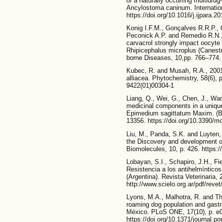
of a naturally occurring multidru
Ancylostoma caninum. Internationa
https://doi.org/10.1016/j.ijpara.2
Konig I.F.M., Gonçalves R.R.P., 
Peconick A.P. and Remedio R.N., 
carvacrol strongly impact oocyte
Rhipicephalus microplus (Canestri
borne Diseases, 10,pp. 766–774. h
Kubec, R. and Musah, R.A., 2001.
alliacea. Phytochemistry, 58(6), 
9422(01)00304-1
Liang, Q., Wei, G., Chen, J., Wan
medicinal components in a uniqu
Epimedium sagittatum Maxim. (Be
13356. https://doi.org/10.3390/
Liu, M., Panda, S.K. and Luyten, 
the Discovery and development o
Biomolecules, 10, p. 426. https:
Lobayan, S.I., Schapiro, J.H., Fi
Resistencia a los antihelmínticos
(Argentina). Revista Veterinaria, 
http://www.scielo.org.ar/pdf/rev
Lyons, M.A., Malhotra, R. and Th
roaming dog population and gastro
México. PLoS ONE, 17(10), p. e
https://doi.org/10.1371/journal.p