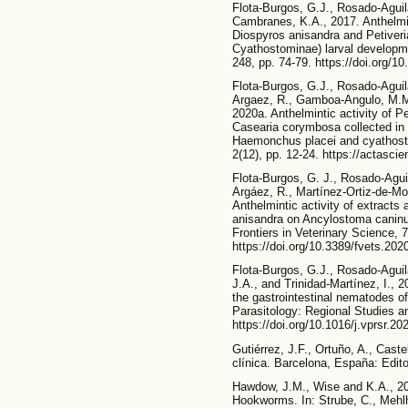
Flota-Burgos, G.J., Rosado-Aguila
Cambranes, K.A., 2017. Anthelmin
Diospyros anisandra and Petiver
Cyathostominae) larval developme
248, pp. 74-79. https://doi.org/1
Flota-Burgos, G.J., Rosado-Aguila
Argaez, R., Gamboa-Angulo, M.M.
2020a. Anthelmintic activity of P
Casearia corymbosa collected i
Haemonchus placei and cyathosto
2(12), pp. 12-24. https://actasc
Flota-Burgos, G. J., Rosado-Aguil
Argáez, R., Martínez-Ortiz-de-M
Anthelmintic activity of extract
anisandra on Ancylostoma canin
Frontiers in Veterinary Science, 
https://doi.org/10.3389/fvets.20
Flota-Burgos, G.J., Rosado-Aguila
J.A., and Trinidad-Martínez, I., 
the gastrointestinal nematodes o
Parasitology: Regional Studies an
https://doi.org/10.1016/j.vprsr.2
Gutiérrez, J.F., Ortuño, A., Caste
clínica. Barcelona, España: Edito
Hawdow, J.M., Wise and K.A., 2
Hookworms. In: Strube, C., Mehl