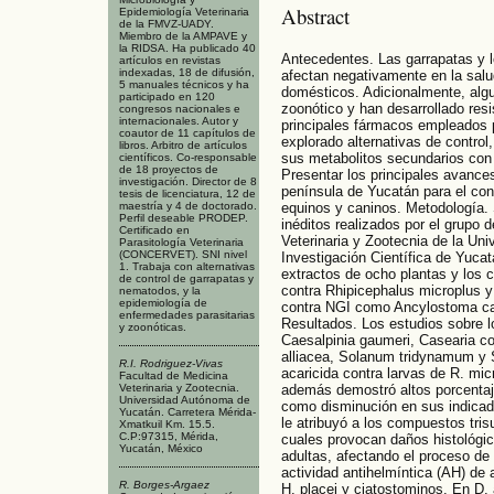
Abstract
Epidemiología Veterinaria
de la FMVZ-UADY.
Miembro de la AMPAVE y
la RIDSA. Ha publicado 40
Antecedentes. Las garrapatas y l
artículos en revistas
indexadas, 18 de difusión,
afectan negativamente en la salu
5 manuales técnicos y ha
domésticos. Adicionalmente, algu
participado en 120
zoonótico y han desarrollado resi
congresos nacionales e
internacionales. Autor y
principales fármacos empleados p
coautor de 11 capítulos de
explorado alternativas de control
libros. Arbitro de artículos
sus metabolitos secundarios con a
científicos. Co-responsable
de 18 proyectos de
Presentar los principales avances
investigación. Director de 8
península de Yucatán para el con
tesis de licenciatura, 12 de
equinos y caninos. Metodología. S
maestría y 4 de doctorado.
Perfil deseable PRODEP.
inéditos realizados por el grupo 
Certificado en
Veterinaria y Zootecnia de la Un
Parasitología Veterinaria
(CONCERVET). SNI nivel
Investigación Científica de Yucat
1. Trabaja con alternativas
extractos de ocho plantas y los 
de control de garrapatas y
contra Rhipicephalus microplus 
nematodos, y la
epidemiología de
contra NGI como Ancylostoma ca
enfermedades parasitarias
Resultados. Los estudios sobre l
y zoonóticas.
Caesalpinia gaumeri, Casearia co
alliacea, Solanum tridynamum y 
R.I. Rodriguez-Vivas
acaricida contra larvas de R. micr
Facultad de Medicina
además demostró altos porcentaje
Veterinaria y Zootecnia.
Universidad Autónoma de
como disminución en sus indicado
Yucatán. Carretera Mérida-
le atribuyó a los compuestos trisu
Xmatkuil Km. 15.5.
C.P:97315, Mérida,
cuales provocan daños histológic
Yucatán, México
adultas, afectando el proceso de
actividad antihelmíntica (AH) de
R. Borges-Argaez
H. placei y ciatostominos. En D.