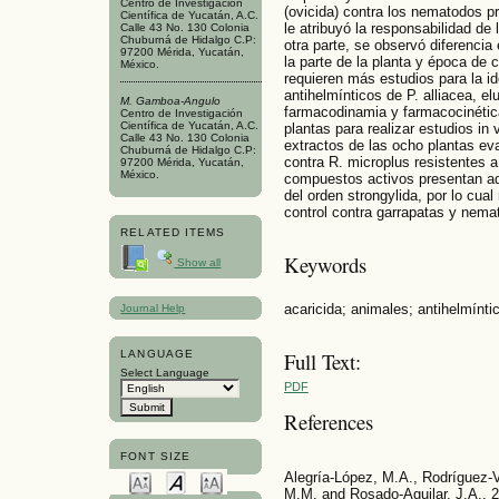
Centro de Investigación
(ovicida) contra los nematodos 
Científica de Yucatán, A.C.
le atribuyó la responsabilidad d
Calle 43 No. 130 Colonia
Chuburná de Hidalgo C.P:
otra parte, se observó diferencia
97200 Mérida, Yucatán,
la parte de la planta y época de
México.
requieren más estudios para la i
antihelmínticos de P. alliacea, e
M. Gamboa-Angulo
farmacodinamia y farmacocinéti
Centro de Investigación
Científica de Yucatán, A.C.
plantas para realizar estudios in
Calle 43 No. 130 Colonia
extractos de las ocho plantas eva
Chuburná de Hidalgo C.P:
contra R. microplus resistentes a
97200 Mérida, Yucatán,
México.
compuestos activos presentan a
del orden strongylida, por lo cual
control contra garrapatas y nem
RELATED ITEMS
Keywords
Show all
acaricida; animales; antihelmíntic
Journal Help
Full Text:
LANGUAGE
Select Language
PDF
References
FONT SIZE
Alegría-López, M.A., Rodríguez-Vi
M.M. and Rosado-Aguilar, J.A., 2