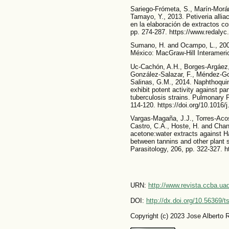
Sariego-Frómeta, S., Marín-Morá
Tamayo, Y., 2013. Petiveria allia
en la elaboración de extractos co
pp. 274-287. https://www.redalyc
Sumano, H. and Ocampo, L., 2006.
México: MacGraw-Hill Interameri
Uc-Cachón, A.H., Borges-Argáez, 
González-Salazar, F., Méndez-Go
Salinas, G.M., 2014. Naphthoqui
exhibit potent activity against pa
tuberculosis strains. Pulmonary 
114-120. https://doi.org/10.1016/
Vargas-Magaña, J.J., Torres-Acost
Castro, C.A., Hoste, H. and Chan-
acetone:water extracts against 
between tannins and other plant
Parasitology, 206, pp. 322-327. h
URN:
http://www.revista.ccba.u
DOI:
http://dx.doi.org/10.56369/
Copyright (c) 2023 Jose Alberto 