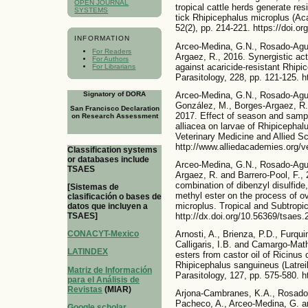
OPEN JOURNAL
tropical cattle herds generate re
SYSTEMS
tick Rhipicephalus microplus (Aca
52(2), pp. 214-221. https://doi.o
INFORMATION
Arceo-Medina, G.N., Rosado-Aguil
For Readers
Argaez, R., 2016. Synergistic act
For Authors
against acaricide-resistant Rhipi
For Librarians
Parasitology, 228, pp. 121-125. h
Signatory of DORA
Arceo-Medina, G.N., Rosado-Aguil
González, M., Borges-Argaez, R.
San Francisco Declaration
2017. Effect of season and sampli
on Research Assessment
alliacea on larvae of Rhipicephalu
Veterinary Medicine and Allied Sc
http://www.alliedacademies.org/ve
Classification systems
or databases include
Arceo-Medina, G.N., Rosado-Aguil
TSAES
Argaez, R. and Barrero-Pool, F., 
combination of dibenzyl disulfide
[Sistemas de
methyl ester on the process of ov
clasificación o bases de
microplus. Tropical and Subtropi
datos que incluyen a
http://dx.doi.org/10.56369/tsaes.
TSAES]
Arnosti, A., Brienza, P.D., Furqu
CONACYT-Mexico
Calligaris, I.B. and Camargo-Mathi
LATINDEX
esters from castor oil of Ricinus
Rhipicephalus sanguineus (Latreil
Matriz de Información
Parasitology, 127, pp. 575-580. h
para el Análisis de
Revistas
(MIAR)
Arjona-Cambranes, K.A., Rosado-A
Pacheco, A., Arceo-Medina, G. a
Google scholar