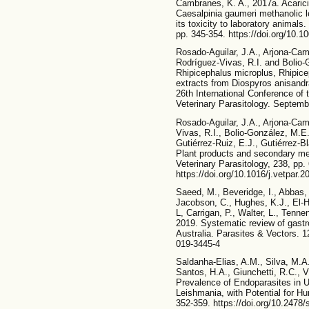
Cambranes, K. A., 2017a. Acaricid
Caesalpinia gaumeri methanolic l
its toxicity to laboratory animals
pp. 345-354. https://doi.org/10.
Rosado-Aguilar, J.A., Arjona-Camb
Rodríguez-Vivas, R.I. and Bolio-G
Rhipicephalus microplus, Rhipi
extracts from Diospyros anisandr
26th International Conference of
Veterinary Parasitology. Septemb
Rosado-Aguilar, J.A., Arjona-Cam
Vivas, R.I., Bolio-González, M.E
Gutiérrez-Ruiz, E.J., Gutiérrez-B
Plant products and secondary meta
Veterinary Parasitology, 238, pp.
https://doi.org/10.1016/j.vetpar.
Saeed, M., Beveridge, I., Abbas, 
Jacobson, C., Hughes, K.J., El-H
L, Carrigan, P., Walter, L., Tenn
2019. Systematic review of gastr
Australia. Parasites & Vectors. 12
019-3445-4
Saldanha-Elias, A.M., Silva, M.A.
Santos, H.A., Giunchetti, R.C., V
Prevalence of Endoparasites in 
Leishmania, with Potential for H
352-359. https://doi.org/10.2478