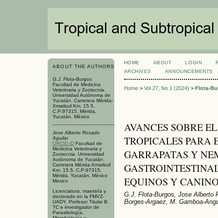
HOME
ABOUT
LOGIN
ABOUT THE AUTHORS
ARCHIVES
ANNOUNCEMENTS
G.J. Flota-Burgos
Facultad de Medicina
Home
>
Vol 27, No 1 (2024)
>
Flota-Bu
Veterinaria y Zootecnia.
Universidad Autónoma de
Yucatán. Carretera Mérida-
Xmatkuil Km. 15.5.
C.P:97315, Mérida,
Yucatán, México
AVANCES SOBRE EL
Jose Alberto Rosado
TROPICALES PARA 
Aguilar
ORCID iD
Facultad de
Medicina Veterinaria y
GARRAPATAS Y N
Zootecnia. Universidad
Autónoma de Yucatán.
GASTROINTESTINAL
Carretera Mérida-Xmatkuil
Km. 15.5. C.P:97315,
Mérida, Yucatán, México
EQUINOS Y CANIN
Mexico
Licenciatura, maestría y
G.J. Flota-Burgos, Jose Alberto 
doctorado en la FMVZ-
Borges-Argaez, M. Gamboa-Angu
UADY. Profesor Titular B
TC e investigador de
Parasitología,
Microbiología y