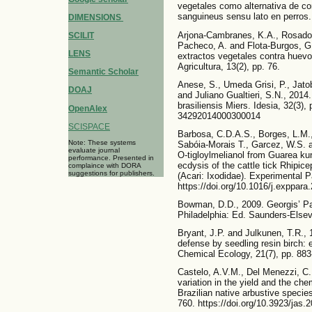
vegetales como alternativa de co
sanguineus sensu lato en perros. 
DIMENSIONS
Arjona-Cambranes, K.A., Rosado-A
SCILIT
Pacheco, A. and Flota-Burgos, G.J
LENS
extractos vegetales contra huevo
Agricultura, 13(2), pp. 76.
Semantic Scholar
Anese, S., Umeda Grisi, P., Jatob
DOAJ
and Juliano Gualtieri, S.N., 2014
brasiliensis Miers. Idesia, 32(3),
OpenAlex
34292014000300014
SCISPACE
Barbosa, C.D.A.S., Borges, L.M.,
Note: These systems
Sabóia-Morais T., Garcez, W.S. an
evaluate journal
O-tigloylmelianol from Guarea ku
performance. Presented in
ecdysis of the cattle tick Rhipic
complaince with DORA
suggestions for publishers.
(Acari: Ixodidae). Experimental Pa
https://doi.org/10.1016/j.exppara
Bowman, D.D., 2009. Georgis’ Para
Philadelphia: Ed. Saunders-Elsev
Bryant, J.P. and Julkunen, T.R.,
defense by seedling resin birch: 
Chemical Ecology, 21(7), pp. 883
Castelo, A.V.M., Del Menezzi, C
variation in the yield and the che
Brazilian native arbustive specie
760. https://doi.org/10.3923/jas.