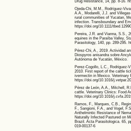
Drug Resistance, 14, pp. 8-16. ht
Ojeda-Chi, M.M., Rodríguez-Viva
A.A., Modarelli, J.J. and Villegas
rural communities of Yucatan, Mex
infection. Transboundary and Eme
https://doi.org/10.1111/tbed.1299
Pereira, J.R. and Vianna, S.S., 2
equines in the Paraíba Valley, St
Parasitology, 140, pp. 289-295. h
Pérez-Chi, A., 2019. Actividad an
Diospyros anisandra sobre Ancyl
Autónoma de Yucatán, México.
Perez-Cogollo, L.C., Rodriguez-Vi
2010. First report of the cattle t
ivermectin in Mexico. Veterinary 
https://doi.org/10.1016/j.vetpar.
Pérez de León, A.A., Mitchell, R
cattle. Veterinary Clinics: Food A
https://doi.org/10.1016/j.cvfa.20
Ramos, F., Marques, C.B., Regina
F., Sangioni, F.A., and Vogel, F.
Anthelmintic Resistance of Nema
Naturally Infected Pastured on M
Brazil. Acta Parasitologica. 65, p
019-00137-6