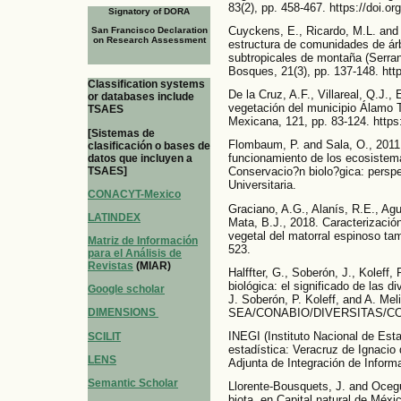
83(2), pp. 458-467. https://doi.
Signatory of DORA
Cuyckens, E., Ricardo, M.L. and 
San Francisco Declaration
on Research Assessment
estructura de comunidades de árbo
subtropicales de montaña (Serran
Bosques, 21(3), pp. 137-148. htt
Classification systems
De la Cruz, A.F., Villareal, Q.J.
or databases include
vegetación del municipio Álamo 
TSAES
Mexicana, 121, pp. 83-124. http
[Sistemas de
Flombaum, P. and Sala, O., 2011.
clasificación o bases de
funcionamiento de los ecosistema
datos que incluyen a
TSAES]
Conservacio?n biolo?gica: perspe
Universitaria.
CONACYT-Mexico
Graciano, A.G., Alanís, R.E., Agu
LATINDEX
Mata, B.J., 2018. Caracterización
vegetal del matorral espinoso ta
Matriz de Información
523.
para el Análisis de
Revistas
(MIAR)
Halffter, G., Soberón, J., Koleff,
biológica: el significado de las d
Google scholar
J. Soberón, P. Koleff, and A. Mel
SEA/CONABIO/DIVERSITAS/C
DIMENSIONS
INEGI (Instituto Nacional de Est
SCILIT
estadística: Veracruz de Ignacio 
LENS
Adjunta de Integración de Inform
Semantic Scholar
Llorente-Bousquets, J. and Oceg
biota, en Capital natural de Méxic