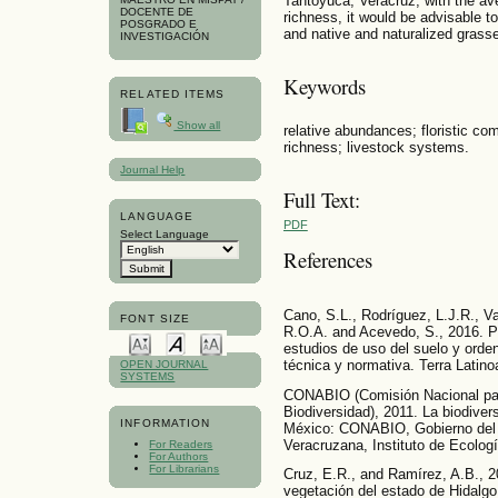
Tantoyuca, Veracruz, with the av
DOCENTE DE
richness, it would be advisable t
POSGRADO E
and native and naturalized grass
INVESTIGACIÓN
Keywords
RELATED ITEMS
Show all
relative abundances; floristic co
richness; livestock systems.
Journal Help
Full Text:
LANGUAGE
PDF
Select Language
References
Cano, S.L., Rodríguez, L.J.R., Va
FONT SIZE
R.O.A. and Acevedo, S., 2016. Pe
estudios de uso del suelo y ordena
técnica y normativa. Terra Latin
OPEN JOURNAL
SYSTEMS
CONABIO (Comisión Nacional par
Biodiversidad), 2011. La biodive
INFORMATION
México: CONABIO, Gobierno del 
Veracruzana, Instituto de Ecologí
For Readers
For Authors
For Librarians
Cruz, E.R., and Ramírez, A.B., 20
vegetación del estado de Hidalgo