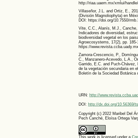
http://riaa.uaem.mx/xmlui/handl
Villaseñor, J.L. and Ortiz, E., 20
(División Magnoliophyta) en Méxi
DOI: https://doi.org/10.7550/rmb
Vite, C.C., Alanís, M.J., Canche,
Indicadores de diversidad, estruc
biodiversidad vegetal en los pais
Agroecosystems, 17(2), pp. 185-
https://www.revista.ccba.uady.mx
Zamora-Crescencio, P., Domínguez
C., Manzanero-Acevedo, L.A., Or
Garrido, E.C. and Puch-Chávez, R
de la vegetación secundaria en 
Boletín de la Sociedad Botánica 
URN:
http://www.revista.ccba.u
DOI:
http://dx.doi.org/10.56369/
Copyright (c) 2022 Maribel Del Á
Pech Canché, Eloísa Ortega Var
This work is licensed under a
Cre