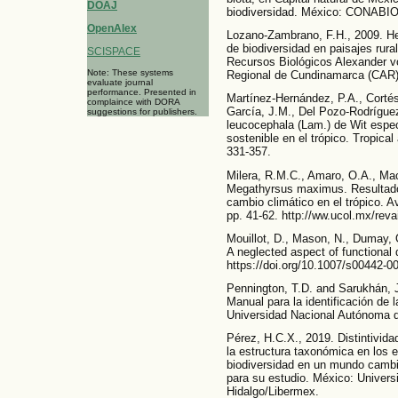
DOAJ
biodiversidad. México: CONABIO
OpenAlex
Lozano-Zambrano, F.H., 2009. He
de biodiversidad en paisajes rura
SCISPACE
Recursos Biológicos Alexander 
Note: These systems
Regional de Cundinamarca (CAR)
evaluate journal
performance. Presented in
Martínez-Hernández, P.A., Corté
complaince with DORA
García, J.M., Del Pozo-Rodríguez
suggestions for publishers.
leucocephala (Lam.) de Wit espe
sostenible en el trópico. Tropica
331-357.
Milera, R.M.C., Amaro, O.A., Ma
Megathyrsus maximus. Resultados
cambio climático en el trópico. A
pp. 41-62. http://ww.ucol.mx/reva
Mouillot, D., Mason, N., Dumay, O
A neglected aspect of functional d
https://doi.org/10.1007/s00442-0
Pennington, T.D. and Sarukhán, J
Manual para la identificación de 
Universidad Nacional Autónoma 
Pérez, H.C.X., 2019. Distintivid
la estructura taxonómica en los 
biodiversidad en un mundo camb
para su estudio. México: Univer
Hidalgo/Libermex.