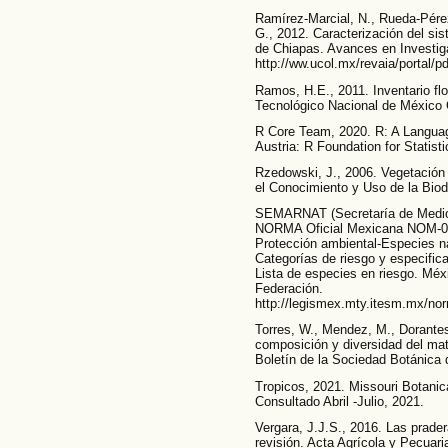
Ramírez-Marcial, N., Rueda-Pére
G., 2012. Caracterización del sis
de Chiapas. Avances en Investiga
http://ww.ucol.mx/revaia/portal/
Ramos, H.E., 2011. Inventario fl
Tecnológico Nacional de México
R Core Team, 2020. R: A Languag
Austria: R Foundation for Statist
Rzedowski, J., 2006. Vegetación
el Conocimiento y Uso de la Biod
SEMARNAT (Secretaría de Medio 
NORMA Oficial Mexicana NOM
Protección ambiental-Especies na
Categorías de riesgo y especific
Lista de especies en riesgo. Mé
Federación.
http://legismex.mty.itesm.mx/n
Torres, W., Mendez, M., Dorantes
composición y diversidad del mato
Boletín de la Sociedad Botánica 
Tropicos, 2021. Missouri Botanic
Consultado Abril -Julio, 2021.
Vergara, J.J.S., 2016. Las prade
revisión. Acta Agrícola y Pecuaria