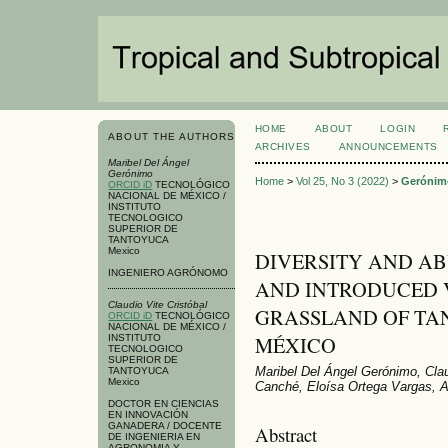
HOME
ABOUT
LOGIN
ABOUT THE AUTHORS
ARCHIVES
ANNOUNCEMENTS
Maribel Del Ángel
Gerónimo
Home
>
Vol 25, No 3 (2022)
>
Gerónim
ORCID iD
TECNOLÓGICO
NACIONAL DE MÉXICO /
INSTITUTO
TECNOLOGICO
SUPERIOR DE
TANTOYUCA
Mexico
DIVERSITY AND A
INGENIERO AGRÓNOMO
AND INTRODUCED 
Claudio Vite Cristóbal
GRASSLAND OF TA
ORCID iD
TECNOLÓGICO
NACIONAL DE MÉXICO /
MÉXICO
INSTITUTO
TECNOLOGICO
SUPERIOR DE
Maribel Del Ángel Gerónimo, Cla
TANTOYUCA
Mexico
Canché, Eloísa Ortega Vargas, 
DOCTOR EN CIENCIAS
EN INNOVACIÓN
GANADERA / DOCENTE
Abstract
DE INGENIERIA EN
AGRONOMIA Y