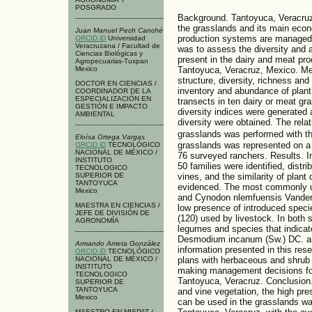
POSGRADO
Background. Tantoyuca, Veracruz 
the grasslands and its main econo
Juan Manuel Pech Canché
production systems are managed (
ORCID iD
Universidad
Veracruzana / Facultad de
was to assess the diversity and 
Ciencias Biológicas y
present in the dairy and meat pr
Agropecuarias-Tuxpan
Mexico
Tantoyuca, Veracruz, Mexico. Met
structure, diversity, richness an
DOCTOR EN CIENCIAS /
inventory and abundance of plant
COORDINADOR DE LA
ESPECIALIZACIÓN EN
transects in ten dairy or meat g
GESTIÓN E IMPACTO
diversity indices were generated 
AMBIENTAL
diversity were obtained. The rela
grasslands was performed with th
Eloísa Ortega Vargas
grasslands was represented on a 
ORCID iD
TECNOLÓGICO
NACIONAL DE MÉXICO /
76 surveyed ranchers. Results. I
INSTITUTO
50 families were identified, dis
TECNOLOGICO
SUPERIOR DE
vines, and the similarity of plant
TANTOYUCA
evidenced. The most commonly 
Mexico
and Cynodon nlemfuensis Vandery
MAESTRA EN CIENCIAS /
low presence of introduced specie
JEFE DE DIVISIÓN DE
(120) used by livestock. In both 
AGRONOMÍA
legumes and species that indica
Desmodium incanum (Sw.) DC. an
Armando Arrieta González
information presented in this rese
ORCID iD
TECNOLÓGICO
NACIONAL DE MÉXICO /
plans with herbaceous and shrub v
INSTITUTO
making management decisions for 
TECNOLOGICO
Tantoyuca, Veracruz. Conclusion
SUPERIOR DE
TANTOYUCA
and vine vegetation, the high pre
Mexico
can be used in the grasslands wa
MAESTRO EN MISPAT /