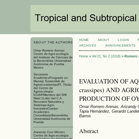
HOME
ABOUT
LOGIN
ABOUT THE AUTHORS
ARCHIVES
ANNOUNCEMENTS
Omar Romero Arenas
Centro de Agro-ecología
Home
>
Vol 21, No 2 (2018)
>
Romero 
del Instituto de Ciencias de
la Benemérita Universidad
Autónoma de Puebla
Mexico
Secretario
AcadémicoPosgrado en
EVALUATION OF AQUA
Manejo Sostenible de
AgroecosistemasPI. Titular
crassipes) AND AG
del Centro de
Agroecología-
ICUAPMiembro del SNI
PRODUCTION OF O
Nivel 1Lider del C.A.
Recursos Naturales y
Sistemas Agro-
Omar Romero Arenas, Arizandy C
forestalesCuerpo
Tapia Hernández, Gerardo Landeta
Academico
ConsolidadoBenemérita
Barros
Universidad Autónoma de
Puebla
Abstract
Arizandy Cruz Montes
Centro de Agro-ecología
del Instituto de Ciencias de