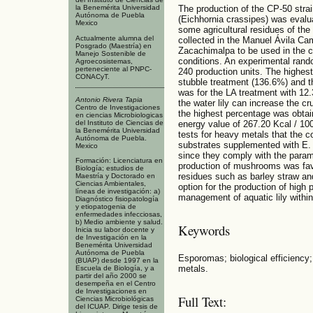
The production of the CP-50 strain
la Benemérita Universidad
Autónoma de Puebla
(Eichhornia crassipes) was evalu
Mexico
some agricultural residues of the 
Actualmente alumna del
collected in the Manuel Ávila Ca
Posgrado (Maestría) en
Zacachimalpa to be used in the cu
Manejo Sostenible de
conditions. An experimental rando
Agroecosistemas,
perteneciente al PNPC-
240 production units. The highest 
CONACyT.
stubble treatment (136.6%) and 
was for the LA treatment with 12
Antonio Rivera Tapia
the water lily can increase the c
Centro de Investigaciones
the highest percentage was obtai
en ciencias Microbiologicas
del Instituto de Ciencias de
energy value of 267.20 Kcal / 100
la Benemérita Universidad
tests for heavy metals that the
Autónoma de Puebla.
substrates supplemented with E. 
Mexico
since they comply with the para
Formación: Licenciatura en
production of mushrooms was favo
Biología; estudios de
residues such as barley straw an
Maestría y Doctorado en
Ciencias Ambientales,
option for the production of high
líneas de investigación: a)
management of aquatic lily with
Diagnóstico fisiopatología
y etiopatogenia de
enfermedades infecciosas,
b) Medio ambiente y salud.
Keywords
Inicia su labor docente y
de Investigación en la
Benemérita Universidad
Autónoma de Puebla
Esporomas; biological efficiency;
(BUAP) desde 1997 en la
metals.
Escuela de Biología, y a
partir del año 2000 se
desempeña en el Centro
de Investigaciones en
Full Text:
Ciencias Microbiológicas
del ICUAP. Dirige tesis de