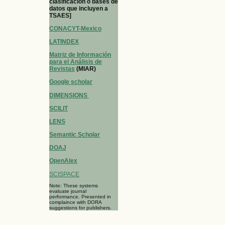
clasificación o bases de
datos que incluyen a
TSAES]
CONACYT-Mexico
LATINDEX
Matriz de Información
para el Análisis de
Revistas
(MIAR)
Google scholar
DIMENSIONS
SCILIT
LENS
Semantic Scholar
DOAJ
OpenAlex
SCISPACE
Note: These systems
evaluate journal
performance. Presented in
complaince with DORA
suggestions for publishers.