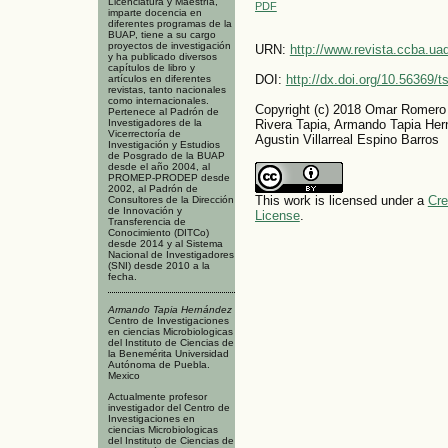
Licenciatura y Maestría,
PDF
imparte docencia en
diferentes programas de la
BUAP, tiene a su cargo
proyectos de investigación
URN:
http://www.revista.ccba.u
y ha publicado diversos
capítulos de libro y
DOI:
http://dx.doi.org/10.56369/
artículos en diferentes
revistas, tanto nacionales
como internacionales.
Copyright (c) 2018 Omar Romero 
Pertenece al Padrón de
Investigadores de la
Rivera Tapia, Armando Tapia Her
Vicerrectoría de
Agustin Villarreal Espino Barros
Investigación y Estudios
de Posgrado de la BUAP
desde el año 2004, al
PROMEP-PRODEP desde
2002, al Padrón de
This work is licensed under a
Cre
Consultores de la Dirección
de Innovación y
License
.
Transferencia de
Conocimiento (DITCo)
desde 2014 y al Sistema
Nacional de Investigadores
(SNI) desde 2010 a la
fecha.
Armando Tapia Hernández
Centro de Investigaciones
en ciencias Microbiologicas
del Instituto de Ciencias de
la Benemérita Universidad
Autónoma de Puebla.
Mexico
Actualmente profesor
investigador del Centro de
Investigaciones en
ciencias Microbiologicas
del Instituto de Ciencias de