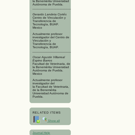
la Benemérita Universidad
Autónoma de Puebla.
Gerardo Landeta Cortés
Centro de Vinculación y
Transferencia de
Tecnología, BUAP.
Mexico
Actualmente profesor
investigador del Centro de
Vinculación y
Transferencia de
Tecnología, BUAP.
Oscar Agustin Villarreal
Espino Barros
Facultad de Veterinaria, de
la Benemérita Universidad
Autónoma de Puebla.
Mexico
Actualmente profesor
investigador del
la Facultad de Veterinaria,
de la Benemérita
Universidad Autónoma de
Puebla.
RELATED ITEMS
Show all
Journal Help