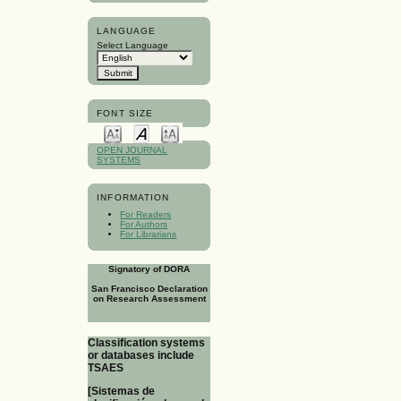
LANGUAGE
Select Language
FONT SIZE
OPEN JOURNAL
SYSTEMS
INFORMATION
For Readers
For Authors
For Librarians
Signatory of DORA
San Francisco Declaration
on Research Assessment
Classification systems
or databases include
TSAES
[Sistemas de