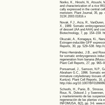
Noriko, K., Hiroshi, N., Atsushi,
and characterization of a rice 
cally expressed in the central cel
meristem. Plant Journal, 35, pp. 
313X.2003.01816.x
Novak, F.J., Arza, R., VanDuren,
X., 1989. Somatic embryogenesis 
of dessert (AA and AAA) and coo
Biotechnology, 7, pp. 154–159. h
Okuzaki, A., Konagaya, Ki., Nana
Estrogen-inducible GFP expression
Reports, 30, pp. 529–538. http:/
Pérez-Hernández, J.B., and Rosell
for somatic embryogenesis induct
regeneration from banana (Musa 
Plant Cell Reports, 27, pp. 965–
Ponsamuel, J., Samson, N.P., Ga
Abraham G.C., 1996. Somatic emb
immature cotyledonary tissues of 
Kuntze). Plant Cell Reports, 16, 
http://doi.org/10.1007/BF018908
Schoofs, H., Panis, B., Strosse,
Roux, N., Dolezel J. y Swennen, 
y mantenimiento de las suspensi
regeneración de las plantas vía e
INFOMUSA, 8(2), pp. 3-6. www.m