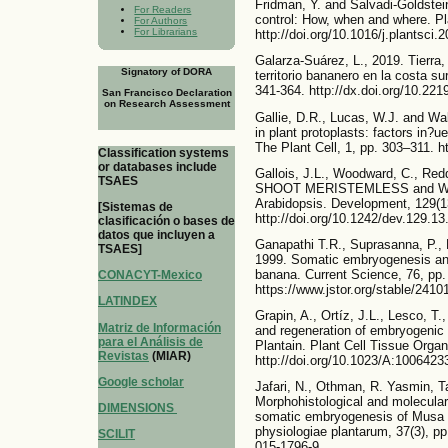
Fridman, Y. and Salvadi-Goldstei
For Readers
control: How, when and where. Pl
For Authors
For Librarians
http://doi.org/10.1016/j.plantsci.
Galarza-Suárez, L., 2019. Tierra,
Signatory of DORA
territorio bananero en la costa s
341-364. http://dx.doi.org/10.22
San Francisco Declaration
on Research Assessment
Gallie, D.R., Lucas, W.J. and Wa
in plant protoplasts: factors in?
The Plant Cell, 1, pp. 303–311. ht
Classification systems
or databases include
Gallois, J.L., Woodward, C., Re
TSAES
SHOOT MERISTEMLESS and WUSC
Arabidopsis. Development, 129(13
[Sistemas de
http://doi.org/10.1242/dev.129.13
clasificación o bases de
datos que incluyen a
Ganapathi T.R., Suprasanna, P., 
TSAES]
1999. Somatic embryogenesis and
banana. Current Science, 76, pp
CONACYT-Mexico
https://www.jstor.org/stable/2410
LATINDEX
Grapin, A., Ortíz, J.L., Lesco, T.
Matriz de Información
and regeneration of embryogenic 
para el Análisis de
Plantain. Plant Cell Tissue Organ
Revistas
(MIAR)
http://doi.org/10.1023/A:100642
Google scholar
Jafari, N., Othman, R. Yasmin, Ta
Morphohistological and molecular
DIMENSIONS
somatic embryogenesis of Musa 
physiologiae plantarum, 37(3), pp
SCILIT
015-1796-9