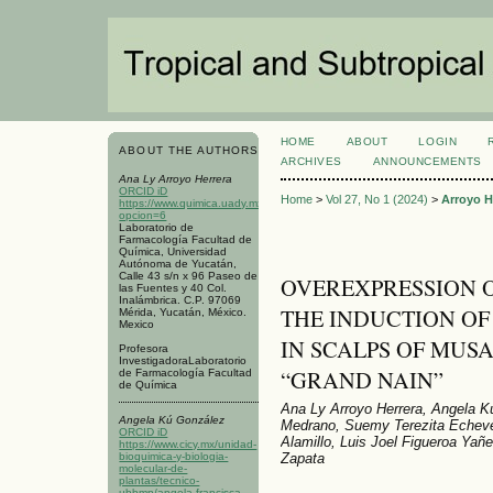
HOME
ABOUT
LOGIN
ABOUT THE AUTHORS
ARCHIVES
ANNOUNCEMENTS
Ana Ly Arroyo Herrera
ORCID iD
Home
>
Vol 27, No 1 (2024)
>
Arroyo H
https://www.quimica.uady.mx/organizacion.php?
opcion=6
Laboratorio de
Farmacología Facultad de
Química, Universidad
Autónoma de Yucatán,
Calle 43 s/n x 96 Paseo de
OVEREXPRESSION 
las Fuentes y 40 Col.
Inalámbrica. C.P. 97069
THE INDUCTION O
Mérida, Yucatán, México.
Mexico
IN SCALPS OF MUSA
Profesora
InvestigadoraLaboratorio
“GRAND NAIN”
de Farmacología Facultad
de Química
Ana Ly Arroyo Herrera, Angela 
Angela Kú González
Medrano, Suemy Terezita Echever
ORCID iD
Alamillo, Luis Joel Figueroa Yañ
https://www.cicy.mx/unidad-
Zapata
bioquimica-y-biologia-
molecular-de-
plantas/tecnico-
ubbmp/angela-francisca-