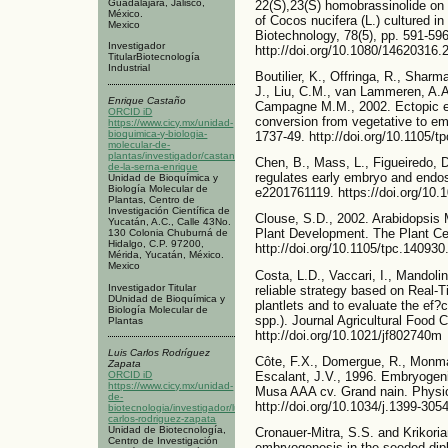
Guadalajara, Jalisco,
22(S),23(S) homobrassinolide on
México.
of Cocos nucifera (L.) cultured in
Mexico
Biotechnology, 78(5), pp. 591-596
Investigador
http://doi.org/10.1080/14620316
TitularBiotecnología
Industrial
Boutilier, K., Offringa, R., Sharma
J., Liu, C.M., van Lammeren, A.A
Enrique Castaño
Campagne M.M., 2002. Ectopic 
ORCID iD
conversion from vegetative to emb
https://www.cicy.mx/unidad-
bioquimica-y-biologia-
1737-49. http://doi.org/10.1105/t
molecular-de-
plantas/investigador/castano-
Chen, B., Mass, L., Figueiredo,
de-la-serna-enrique
regulates early embryo and endos
Unidad de Bioquímica y
Biología Molecular de
e2201761119. https://doi.org/10
Plantas, Centro de
Investigación Científica de
Clouse, S.D., 2002. Arabidopsis M
Yucatán, A.C., Calle 43No.
Plant Development. The Plant Cel
130 Colonia Chuburná de
Hidalgo, C.P. 97200,
http://doi.org/10.1105/tpc.140930
Mérida, Yucatán, México.
Mexico
Costa, L.D., Vaccari, I., Mandolin
Investigador Titular
reliable strategy based on Real-
DUnidad de Bioquímica y
plantlets and to evaluate the ef?
Biología Molecular de
spp.). Journal Agricultural Food 
Plantas
http://doi.org/10.1021/jf802740m
Luis Carlos Rodríguez
Côte, F.X., Domergue, R., Monma
Zapata
Escalant, J.V., 1996. Embryogeni
ORCID iD
https://www.cicy.mx/unidad-
Musa AAA cv. Grand nain. Physio
de-
http://doi.org/10.1034/j.1399-30
biotecnologia/investigador/luis-
carlos-rodriguez-zapata
Unidad de Biotecnología,
Cronauer-Mitra, S.S. and Krikoria
Centro de Investigación
embryogenesis in the seeded dip