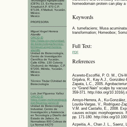
Tecnológico Agropecuario
homeodomain protein can play a c
(CBTA) 13, Ex-Hacienda
Xmatkuil A.P. 970 C.P.
97139, X’Matkuil, Yucatán,
México.
Keywords
Mexico
PROFESORA
A. tumefaciens; Musa acuminata; 
Miguel Angel Herrera
transformation; Homeobox; Som
Alamillo
ORCID iD
http://www.cicy.mx/unidad-
de-biotecnologia/tecnico-
Full Text:
bt/miguel-angel-herrera-
alamillo
PDF
Unidad de Biotecnología,
Centro de Investigación
References
Científica de Yucatán,
Calle 43No. 130 Colonia
Chuburná de Hidalgo, C.P.
97200, Mérida, Yucatán,
México.
Acereto-Escoffié, P. O. M., Chi-
Mexico
Grijalva, R., Kay A.J., González
Técnico Titular CUnidad de
Zapata, L.C., 2005. Agrobacteri
Biotecnología
cv “Grand Nain” scalps by vacuum i
359-371. http://doi.org/10.1016/j
Luis Joel Figueroa Yañez
ORCID iD
Arroyo-Herrera, A., Ku-González,
https://ciatej.mx/investigacion/investigador/luis-
joel-figueroa-yanez-dr
Loyola-Vargas, V., Rodríguez-Zap
Unidad de Biotecnología
V.M. and Castaño, E., 2008. Ex
Industrial, Centro de
causes ectopic morphogenesis. Pl
Investigación y Asistencia
en Tecnología y Diseño del
pp. 171-180. http://doi.org/10.1
Estado de Jalisco, Av.
Normalistas 800 Colinas de
Azpeitia, A., Chan J. L., Saenz, 
La Normal 44270