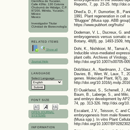
Científica de Yucatán,
Reports, 7, pp. 23-25. http://do
Calle 43No. 130 Colonia
Chuburná de Hidalgo, C.P.
97200, Mérida, Yucatán,
Dhed’a, D., F. Dumortier, B., Pa
México
1991. Plant regeneration in cell 
Mexico
“Bluggoe” (Musa spp. ABB group).
Investigador Titular
https://www.pubhort.org/fruits/
CUnidad de Biotecnología
Dodeman, V. L., Ducreux, G. and 
embryogenesis versus somatic e
Botany, 48(8), pp. 1493-1509, htt
RELATED ITEMS
Dohi, K., Nishikiori, M., Tamai A
Show all
Inducible virus-mediated expressi
plant cells. Archives of Virology
http://doi.org/10.1007/s00705-00
Journal Help
Dolzblasz, A., Nardmann, J., Cleri
Davies, B., Werr, W., Laux, T., 
LANGUAGE
genes. Molecular Plant, 9(7), pp.
Select Language
http://doi.org/10.1016/j.molp.201
El Ouakfaoui, S., Schenell, J., Ab
Baum, B., Laberge, S., and Miki,
and embryo development by AP2 tr
FONT SIZE
74, pp. 313-326. http://doi.org/1
Escalant, J.V., Teisson, C. and C
OPEN JOURNAL
embryogenesis from male flowers o
SYSTEMS
(Musa spp.). In vitro Plant Cellu
http://doi.org/10.1007/BF028230
INFORMATION