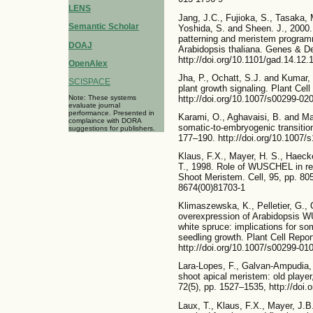
LENS
Jang, J.C., Fujioka, S., Tasaka, M
Semantic Scholar
Yoshida, S. and Sheen. J., 2000. A
patterning and meristem program
DOAJ
Arabidopsis thaliana. Genes & De
http://doi.org/10.1101/gad.14.12.
OpenAlex
Jha, P., Ochatt, S.J. and Kumar,
SCISPACE
plant growth signaling. Plant Cel
http://doi.org/10.1007/s00299-02
Note: These systems
evaluate journal
performance. Presented in
Karami, O., Aghavaisi, B. and Ma
complaince with DORA
somatic-to-embryogenic transition
suggestions for publishers.
177–190. http://doi.org/10.1007/
Klaus, F.X., Mayer, H. S., Haeck
T., 1998. Role of WUSCHEL in reg
Shoot Meristem. Cell, 95, pp. 805
8674(00)81703-1
Klimaszewska, K., Pelletier, G.,
overexpression of Arabidopsis W
white spruce: implications for 
seedling growth. Plant Cell Repor
http://doi.org/10.1007/s00299-01
Lara-Lopes, F., Galvan-Ampudia,
shoot apical meristem: old player
72(5), pp. 1527–1535, http://doi.
Laux, T., Klaus, F.X., Mayer, J