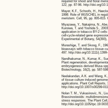
required for shoot and floral mer
122, pp. 87-96. http://doi.org/10
Mayer, K.F., Schoofs, H., Haecke
1998. Role of WUSCHEL in regulat
meristem. Cell, 95, pp. 805-815.
Miyazawa, Y., Nakajima, N., Abe, 
Kuroiwa, T. and Yoshida S., 2003. 
application in tobacco BY-2 cells: 
cell-cycle-related gene expressio
Experimental of Botany, 54(393), 
Murashige, T. and Skoog, F., 196
bioassays with tobacco tissue cu
497. http://doi.org/10.1111/j.139
Nandhakumar, N., Kumar, K., Sud
Plant regeneration, developmental
embryogenesis derived Musa spp.
Biotechnology, 16(2), pp. 587-598
Neelakandan, A.K. and Wang, K.,
of tissue culture induced genome 
applications. Plant Cell Reports,
http://doi.org/10.1007/s00299-01
Nolan T. M., Vukasinovic, N., Liu
Brassinosteoids: multidimensiona
stress responses. The Plant Cell,
http://doi.org/10.1105/tpc.19.003