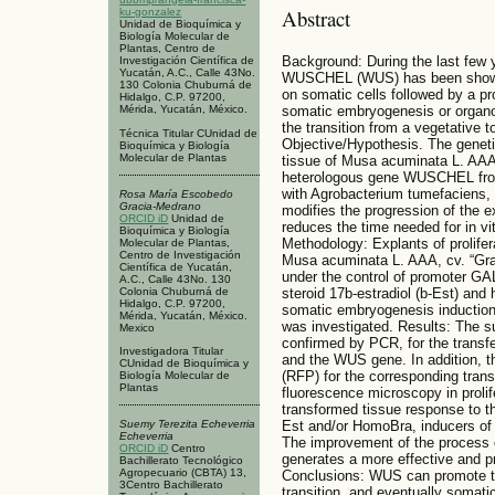
Abstract
ku-gonzalez
Unidad de Bioquímica y
Biología Molecular de
Plantas, Centro de
Background: During the last few 
Investigación Científica de
Yucatán, A.C., Calle 43No.
WUSCHEL (WUS) has been shown 
130 Colonia Chuburná de
on somatic cells followed by a pr
Hidalgo, C.P. 97200,
somatic embryogenesis or organ
Mérida, Yucatán, México.
the transition from a vegetative
Técnica Titular CUnidad de
Objective/Hypothesis. The genetic
Bioquímica y Biología
Molecular de Plantas
tissue of Musa acuminata L. AAA,
heterologous gene WUSCHEL from 
with Agrobacterium tumefaciens, t
Rosa María Escobedo
Gracia-Medrano
modifies the progression of the 
ORCID iD
Unidad de
reduces the time needed for in v
Bioquímica y Biología
Methodology: Explants of prolife
Molecular de Plantas,
Centro de Investigación
Musa acuminata L. AAA, cv. “Gr
Científica de Yucatán,
under the control of promoter GAL
A.C., Calle 43No. 130
Colonia Chuburná de
steroid 17b-estradiol (b-Est) and
Hidalgo, C.P. 97200,
somatic embryogenesis induction
Mérida, Yucatán, México.
was investigated. Results: The s
Mexico
confirmed by PCR, for the transf
Investigadora Titular
and the WUS gene. In addition, th
CUnidad de Bioquímica y
(RFP) for the corresponding trans
Biología Molecular de
Plantas
fluorescence microscopy in prolif
transformed tissue response to th
Suemy Terezita Echeverria
Est and/or HomoBra, inducers of 
Echeverria
The improvement of the process 
ORCID iD
Centro
generates a more effective and p
Bachillerato Tecnológico
Agropecuario (CBTA) 13,
Conclusions: WUS can promote th
3Centro Bachillerato
transition, and eventually somati