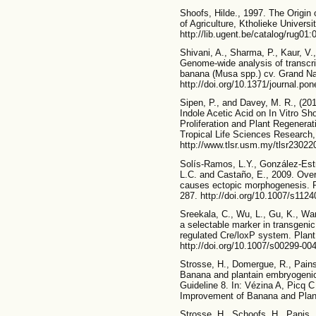
Shoofs, Hilde., 1997. The Origin
of Agriculture, Ktholieke Universi
http://lib.ugent.be/catalog/rug01
Shivani, A., Sharma, P., Kaur, V.
Genome-wide analysis of transcri
banana (Musa spp.) cv. Grand N
http://doi.org/10.1371/journal.po
Sipen, P., and Davey, M. R., (20
Indole Acetic Acid on In Vitro Sh
Proliferation and Plant Regenera
Tropical Life Sciences Research,
http://www.tlsr.usm.my/tlsr2302
Solís-Ramos, L.Y., González-Est
L.C. and Castaño, E., 2009. Ov
causes ectopic morphogenesis. Pl
287. http://doi.org/10.1007/s1124
Sreekala, C., Wu, L., Gu, K., Wan
a selectable marker in transgenic
regulated Cre/loxP system. Plant
http://doi.org/10.1007/s00299-00
Strosse, H., Domergue, R., Pains,
Banana and plantain embryogenic
Guideline 8. In: Vézina A, Picq C 
Improvement of Banana and Planta
Strosse, H., Schoofs, H., Panis,