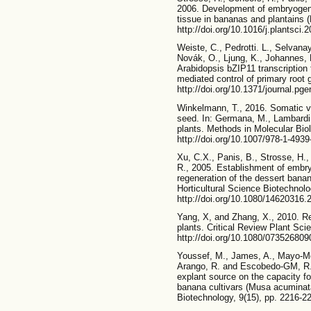
2006. Development of embryogeni
tissue in bananas and plantains 
http://doi.org/10.1016/j.plantsci.
Weiste, C., Pedrotti. L., Selvana
Novák, O., Ljung, K., Johannes,
Arabidopsis bZIP11 transcription f
mediated control of primary root
http://doi.org/10.1371/journal.pg
Winkelmann, T., 2016. Somatic v
seed. In: Germana, M., Lambardi,
plants. Methods in Molecular Bi
http://doi.org/10.1007/978-1-493
Xu, C.X., Panis, B., Strosse, H.,
R., 2005. Establishment of embry
regeneration of the dessert bana
Horticultural Science Biotechnolo
http://doi.org/10.1080/14620316
Yang, X, and Zhang, X., 2010. Re
plants. Critical Review Plant Sci
http://doi.org/10.1080/07352680
Youssef, M., James, A., Mayo-Mo
Arango, R. and Escobedo-GM, R.M
explant source on the capacity 
banana cultivars (Musa acuminata
Biotechnology, 9(15), pp. 2216-2