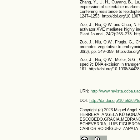
Zhang, Y., Li, H., Ouyang, B., Lu
expression of selectable markers 
conferring resistance to lepidopt
1247–1253. http://doi.org/10.10
Zuo, J., Niu, Q.W. and Chua, N.H
activator XVE mediates highly in
Plant Journal, 24(2):265–273. htt
Zuo, J., Niu, Q.W., Frugis, G.,
promotes vegetative-to-embryonic 
30(3), pp. 349–359. http://doi.o
Zuo, J., Niu, Q.W., Moller, S.G.,
speci?c DNA excision in transgen
161. http://doi.org/10.1038/84428
URN:
http://www.revista.ccba.u
DOI:
http://dx.doi.org/10.56369/
Copyright (c) 2023 Miguel Angel
HERRERA, ANGELA KÚ GONZÁ
ESCOBEDO.GRACIA.MEDRANO
ECHEVERRIA, LUIS FIGUEROA
CARLOS RODRÍGUEZ ZAPATA